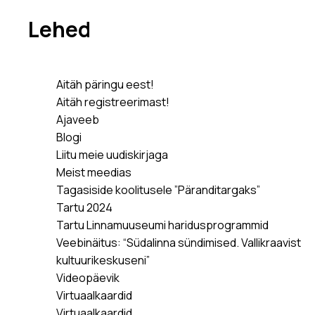
Lehed
Aitäh päringu eest!
Aitäh registreerimast!
Ajaveeb
Blogi
Liitu meie uudiskirjaga
Meist meedias
Tagasiside koolitusele ”Päranditargaks”
Tartu 2024
Tartu Linnamuuseumi haridusprogrammid
Veebinäitus: “Südalinna sündimised. Vallikraavist
kultuurikeskuseni”
Videopäevik
Virtuaalkaardid
Virtuaalkaardid