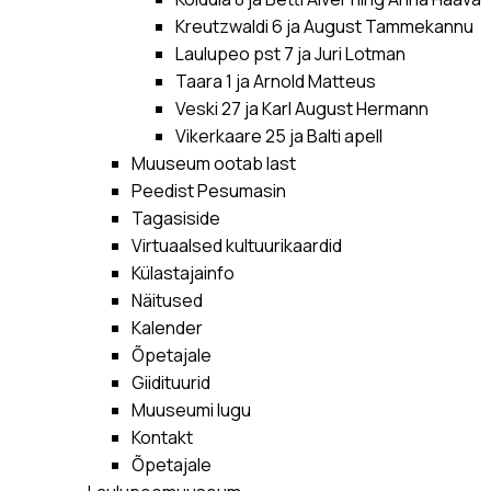
Kreutzwaldi 6 ja August Tammekannu
Laulupeo pst 7 ja Juri Lotman
Taara 1 ja Arnold Matteus
Veski 27 ja Karl August Hermann
Vikerkaare 25 ja Balti apell
Muuseum ootab last
Peedist Pesumasin
Tagasiside
Virtuaalsed kultuurikaardid
Külastajainfo
Näitused
Kalender
Õpetajale
Giidituurid
Muuseumi lugu
Kontakt
Õpetajale