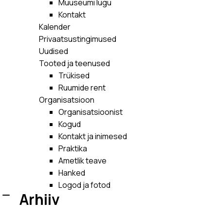
Muuseumi lugu
Kontakt
Kalender
Privaatsustingimused
Uudised
Tooted ja teenused
Trükised
Ruumide rent
Organisatsioon
Organisatsioonist
Kogud
Kontakt ja inimesed
Praktika
Ametlik teave
Hanked
Logod ja fotod
Arhiiv