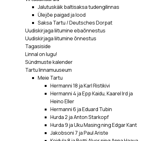
Jalutuskäik baltisaksa tudengilinnas
Ülejõe paigad ja lood
Saksa Tartu / Deutsches Dorpat
Uudiskirjaga liitumine ebaõnnestus
Uudiskirjaga liitumine õnnestus
Tagasiside
Linnal on lugu!
Sündmuste kalender
Tartu linnamuuseum
Meie Tartu
Hermanni 18 ja Karl Ristikivi
Hermanni 4 ja Epp Kaidu, Kaarel Ird ja
Heino Eller
Hermanni 6 ja Eduard Tubin
Hurda 2 ja Anton Starkopf
Hurda 9 ja Uku Masing ning Edgar Kant
Jakobsoni 7 ja Paul Ariste
Koidula 8 ja Betti Alver ning Anna Haava