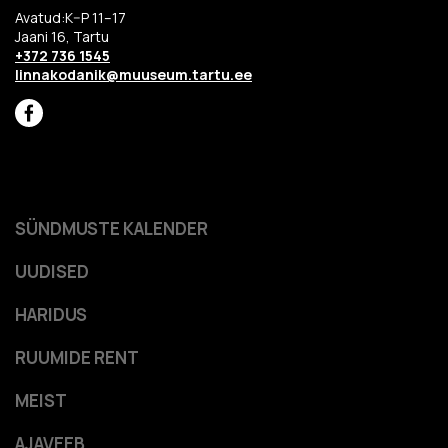
Avatud:K–P 11–17
Jaani 16, Tartu
+372 736 1545
linnakodanik@muuseum.tartu.ee
SÜNDMUSTE KALENDER
UUDISED
HARIDUS
RUUMIDE RENT
MEIST
AJAVEEB