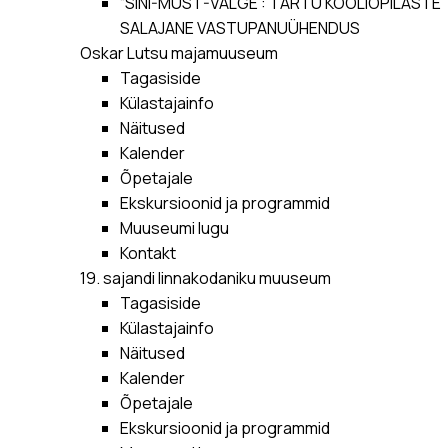
“SINI-MUST-VALGE”: TARTU KOOLIÕPILASTE
SALAJANE VASTUPANUÜHENDUS
Oskar Lutsu majamuuseum
Tagasiside
Külastajainfo
Näitused
Kalender
Õpetajale
Ekskursioonid ja programmid
Muuseumi lugu
Kontakt
19. sajandi linnakodaniku muuseum
Tagasiside
Külastajainfo
Näitused
Kalender
Õpetajale
Ekskursioonid ja programmid