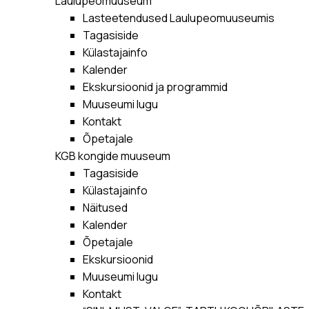
Laulupeomuuseum
Lasteetendused Laulupeomuuseumis
Tagasiside
Külastajainfo
Kalender
Ekskursioonid ja programmid
Muuseumi lugu
Kontakt
Õpetajale
KGB kongide muuseum
Tagasiside
Külastajainfo
Näitused
Kalender
Õpetajale
Ekskursioonid
Muuseumi lugu
Kontakt