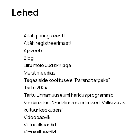
Lehed
Aitäh päringu eest!
Aitäh registreerimast!
Ajaveeb
Blogi
Liitu meie uudiskirjaga
Meist meedias
Tagasiside koolitusele ”Päranditargaks”
Tartu 2024
Tartu Linnamuuseumi haridusprogrammid
Veebinäitus: “Südalinna sündimised. Vallikraavist
kultuurikeskuseni”
Videopäevik
Virtuaalkaardid
Virtuaalkaardid