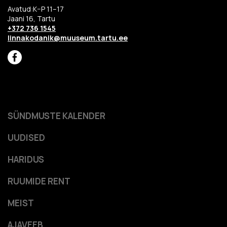
Avatud:K–P 11–17
Jaani 16, Tartu
+372 736 1545
linnakodanik@muuseum.tartu.ee
SÜNDMUSTE KALENDER
UUDISED
HARIDUS
RUUMIDE RENT
MEIST
AJAVEEB