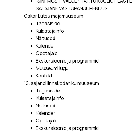
“SINI-MUST-VALGE”: TARTU KOOLIÕPILASTE
SALAJANE VASTUPANUÜHENDUS
Oskar Lutsu majamuuseum
Tagasiside
Külastajainfo
Näitused
Kalender
Õpetajale
Ekskursioonid ja programmid
Muuseumi lugu
Kontakt
19. sajandi linnakodaniku muuseum
Tagasiside
Külastajainfo
Näitused
Kalender
Õpetajale
Ekskursioonid ja programmid