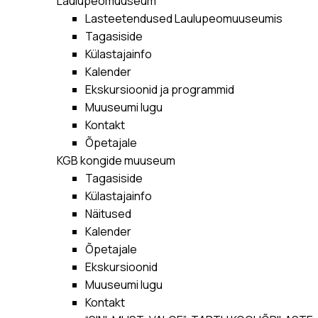
Laulupeomuuseum
Lasteetendused Laulupeomuuseumis
Tagasiside
Külastajainfo
Kalender
Ekskursioonid ja programmid
Muuseumi lugu
Kontakt
Õpetajale
KGB kongide muuseum
Tagasiside
Külastajainfo
Näitused
Kalender
Õpetajale
Ekskursioonid
Muuseumi lugu
Kontakt