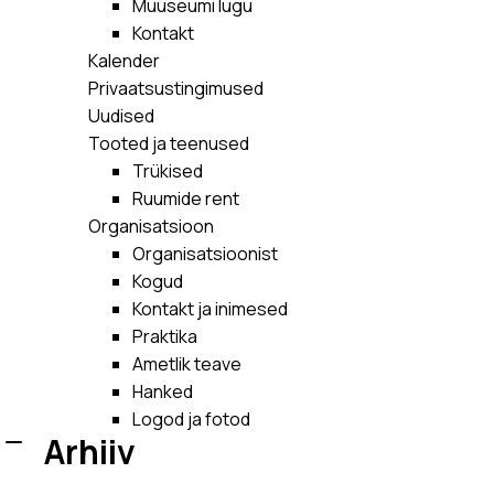
Muuseumi lugu
Kontakt
Kalender
Privaatsustingimused
Uudised
Tooted ja teenused
Trükised
Ruumide rent
Organisatsioon
Organisatsioonist
Kogud
Kontakt ja inimesed
Praktika
Ametlik teave
Hanked
Logod ja fotod
Arhiiv