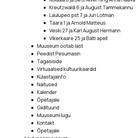
Kreutzwaldi 6 ja August Tammekannu
Laulupeo pst 7 ja Juri Lotman
Taara 1 ja Arnold Matteus
Veski 27 ja Karl August Hermann
Vikerkaare 25 ja Balti apell
Muuseum ootab last
Peedist Pesumasin
Tagasiside
Virtuaalsed kultuurikaardid
Külastajainfo
Näitused
Kalender
Õpetajale
Giidituurid
Muuseumi lugu
Kontakt
Õpetajale