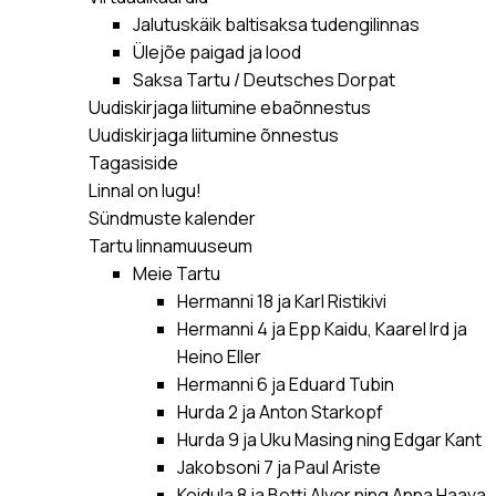
Jalutuskäik baltisaksa tudengilinnas
Ülejõe paigad ja lood
Saksa Tartu / Deutsches Dorpat
Uudiskirjaga liitumine ebaõnnestus
Uudiskirjaga liitumine õnnestus
Tagasiside
Linnal on lugu!
Sündmuste kalender
Tartu linnamuuseum
Meie Tartu
Hermanni 18 ja Karl Ristikivi
Hermanni 4 ja Epp Kaidu, Kaarel Ird ja
Heino Eller
Hermanni 6 ja Eduard Tubin
Hurda 2 ja Anton Starkopf
Hurda 9 ja Uku Masing ning Edgar Kant
Jakobsoni 7 ja Paul Ariste
Koidula 8 ja Betti Alver ning Anna Haava