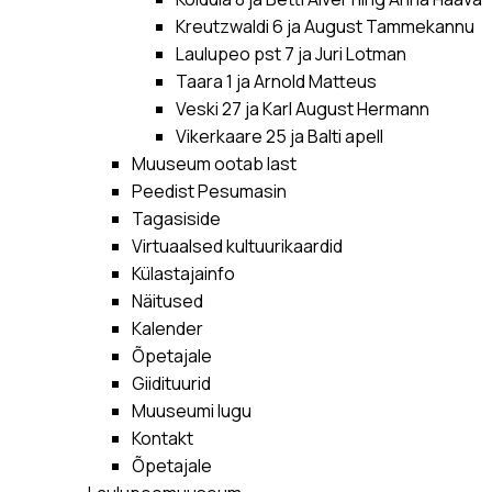
Kreutzwaldi 6 ja August Tammekannu
Laulupeo pst 7 ja Juri Lotman
Taara 1 ja Arnold Matteus
Veski 27 ja Karl August Hermann
Vikerkaare 25 ja Balti apell
Muuseum ootab last
Peedist Pesumasin
Tagasiside
Virtuaalsed kultuurikaardid
Külastajainfo
Näitused
Kalender
Õpetajale
Giidituurid
Muuseumi lugu
Kontakt
Õpetajale