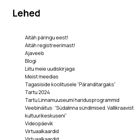
Lehed
Aitäh päringu eest!
Aitäh registreerimast!
Ajaveeb
Blogi
Liitu meie uudiskirjaga
Meist meedias
Tagasiside koolitusele ”Päranditargaks”
Tartu 2024
Tartu Linnamuuseumi haridusprogrammid
Veebinäitus: “Südalinna sündimised. Vallikraavist
kultuurikeskuseni”
Videopäevik
Virtuaalkaardid
Virtuaalkaardid