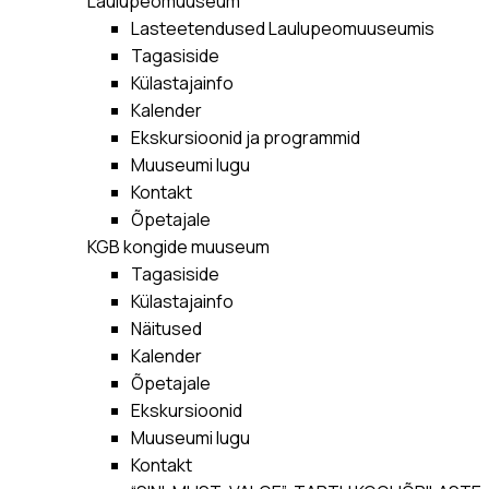
Laulupeomuuseum
Lasteetendused Laulupeomuuseumis
Tagasiside
Külastajainfo
Kalender
Ekskursioonid ja programmid
Muuseumi lugu
Kontakt
Õpetajale
KGB kongide muuseum
Tagasiside
Külastajainfo
Näitused
Kalender
Õpetajale
Ekskursioonid
Muuseumi lugu
Kontakt