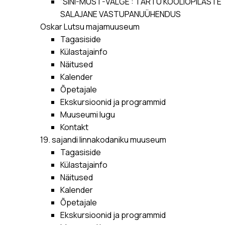
“SINI-MUST-VALGE”: TARTU KOOLIÕPILASTE
SALAJANE VASTUPANUÜHENDUS
Oskar Lutsu majamuuseum
Tagasiside
Külastajainfo
Näitused
Kalender
Õpetajale
Ekskursioonid ja programmid
Muuseumi lugu
Kontakt
19. sajandi linnakodaniku muuseum
Tagasiside
Külastajainfo
Näitused
Kalender
Õpetajale
Ekskursioonid ja programmid