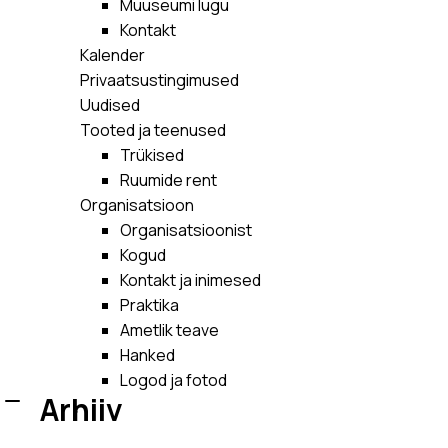
Muuseumi lugu
Kontakt
Kalender
Privaatsustingimused
Uudised
Tooted ja teenused
Trükised
Ruumide rent
Organisatsioon
Organisatsioonist
Kogud
Kontakt ja inimesed
Praktika
Ametlik teave
Hanked
Logod ja fotod
Arhiiv