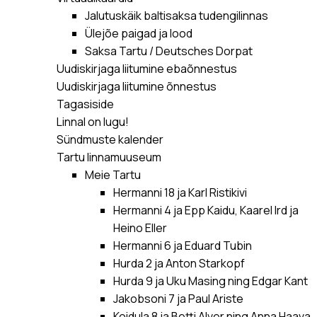
Jalutuskäik baltisaksa tudengilinnas
Ülejõe paigad ja lood
Saksa Tartu / Deutsches Dorpat
Uudiskirjaga liitumine ebaõnnestus
Uudiskirjaga liitumine õnnestus
Tagasiside
Linnal on lugu!
Sündmuste kalender
Tartu linnamuuseum
Meie Tartu
Hermanni 18 ja Karl Ristikivi
Hermanni 4 ja Epp Kaidu, Kaarel Ird ja
Heino Eller
Hermanni 6 ja Eduard Tubin
Hurda 2 ja Anton Starkopf
Hurda 9 ja Uku Masing ning Edgar Kant
Jakobsoni 7 ja Paul Ariste
Koidula 8 ja Betti Alver ning Anna Haava