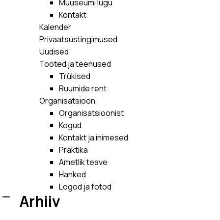
Muuseumi lugu
Kontakt
Kalender
Privaatsustingimused
Uudised
Tooted ja teenused
Trükised
Ruumide rent
Organisatsioon
Organisatsioonist
Kogud
Kontakt ja inimesed
Praktika
Ametlik teave
Hanked
Logod ja fotod
Arhiiv