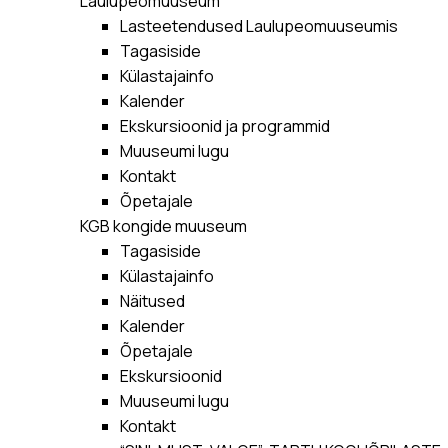
Laulupeomuuseum
Lasteetendused Laulupeomuuseumis
Tagasiside
Külastajainfo
Kalender
Ekskursioonid ja programmid
Muuseumi lugu
Kontakt
Õpetajale
KGB kongide muuseum
Tagasiside
Külastajainfo
Näitused
Kalender
Õpetajale
Ekskursioonid
Muuseumi lugu
Kontakt