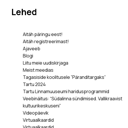
Lehed
Aitäh päringu eest!
Aitäh registreerimast!
Ajaveeb
Blogi
Liitu meie uudiskirjaga
Meist meedias
Tagasiside koolitusele ”Päranditargaks”
Tartu 2024
Tartu Linnamuuseumi haridusprogrammid
Veebinäitus: “Südalinna sündimised. Vallikraavist
kultuurikeskuseni”
Videopäevik
Virtuaalkaardid
Virtuaalkaardid