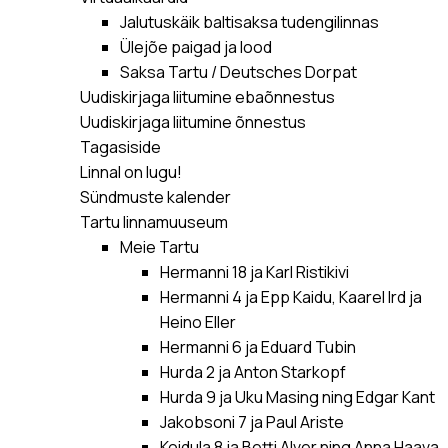
Jalutuskäik baltisaksa tudengilinnas
Ülejõe paigad ja lood
Saksa Tartu / Deutsches Dorpat
Uudiskirjaga liitumine ebaõnnestus
Uudiskirjaga liitumine õnnestus
Tagasiside
Linnal on lugu!
Sündmuste kalender
Tartu linnamuuseum
Meie Tartu
Hermanni 18 ja Karl Ristikivi
Hermanni 4 ja Epp Kaidu, Kaarel Ird ja
Heino Eller
Hermanni 6 ja Eduard Tubin
Hurda 2 ja Anton Starkopf
Hurda 9 ja Uku Masing ning Edgar Kant
Jakobsoni 7 ja Paul Ariste
Koidula 8 ja Betti Alver ning Anna Haava