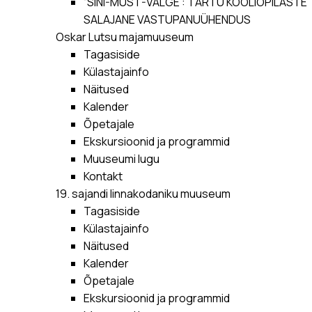
“SINI-MUST-VALGE”: TARTU KOOLIÕPILASTE
SALAJANE VASTUPANUÜHENDUS
Oskar Lutsu majamuuseum
Tagasiside
Külastajainfo
Näitused
Kalender
Õpetajale
Ekskursioonid ja programmid
Muuseumi lugu
Kontakt
19. sajandi linnakodaniku muuseum
Tagasiside
Külastajainfo
Näitused
Kalender
Õpetajale
Ekskursioonid ja programmid