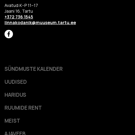
Avatud:K–P 11–17
Jaani 16, Tartu
+372 736 1545
linnakodanik@muuseum.tartu.ee
SÜNDMUSTE KALENDER
UUDISED
HARIDUS
RUUMIDE RENT
MEIST
AJAVEEB