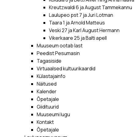
Kreutzwaldi 6 ja August Tammekannu
Laulupeo pst 7 ja Juri Lotman
Taara 1 ja Arnold Matteus
Veski 27 ja Karl August Hermann
Vikerkaare 25 ja Balti apell
Muuseum ootab last
Peedist Pesumasin
Tagasiside
Virtuaalsed kultuurikaardid
Külastajainfo
Näitused
Kalender
Õpetajale
Giidituurid
Muuseumi lugu
Kontakt
Õpetajale