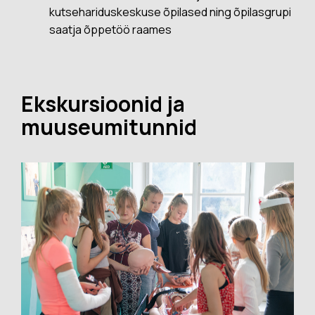
kutsehariduskeskuse õpilased ning õpilasgrupi
saatja õppetöö raames
Ekskursioonid ja
muuseumitunnid