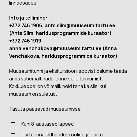
linnaosades.
Info ja tellimine:
+372 746 1906, ants.siim@muuseum.tartu.ee
(Ants Siim, haridusprogrammide kuraator)
+372 746 1919,
anna.venchakova@muuseum.tartu.ee (Anna
Venchakova, haridusprogrammide kuraator)
Muuseumitunni ja ekskursiooni soovist palume teada
anda vähemalt nädal enne selle toimumist.
Kokkuleppel on võimalik neid teha ka siis, kui
muuseum on suletud.
Tasuta pääsevad muuseumisse
Kuni 8-aastased lapsed
Tartu linna üldhariduskoolide ja Tartu