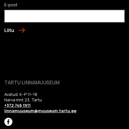
E-post
Liitu
TARTU LINNAMUUSEUM
Avatud: K–P 11–18
Narva mnt 23, Tartu
+372 746 1911
linnamuuseum@muuseum.tartu.ee