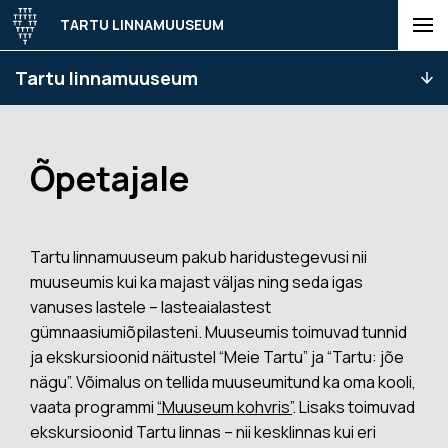
TARTU LINNAMUUSEUM
Tartu linnamuuseum
Õpetajale
Tartu linnamuuseum pakub haridustegevusi nii
muuseumis kui ka majast väljas ning seda igas
vanuses lastele – lasteaialastest
gümnaasiumiõpilasteni. Muuseumis toimuvad tunnid
ja ekskursioonid näitustel “Meie Tartu” ja “Tartu: jõe
nägu”. Võimalus on tellida muuseumitund ka oma kooli,
vaata programmi
“Muuseum kohvris”
. Lisaks toimuvad
ekskursioonid Tartu linnas – nii kesklinnas kui eri