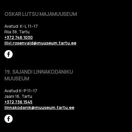
OSKAR LUTSU MAJAMUUSEUM
Avatud: K–L 11–17
Riia 38, Tartu
+372 746 1030
liivi.rosenvald@muuseum.tartu.ee
19. SAJANDI LINNAKODANIKU
MUUSEUM
Avatud:K–P 11–17
Jaani 16, Tartu
+372 736 1545
linnakodanik@muuseum.tartu.ee