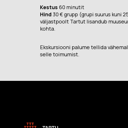
Muuseumi l
Kestus
60 minutit
Veebinäitus: “Südalinna
Hind
30 € grupp (grupi suurus kuni 25
sündimised. Vallikraavist
Kontakt
kultuurikeskuseni”
väljastpoolt Tartut lisandub muuseum
(2024)
kohta.
Püsinäituse 2001-2023
Avatud:
T
«Dorpat. Jurjev. Tartu.»
Asukoht
virtuaaltuur
Ekskursiooni palume tellida vähema
14, Tartu
selle toimumist.
Virtuaalnäitus:
“Randevuu.
Fac
Kohtumispaik Tartu”
(2018-2019)
Kontakt
Avatud:
K–P 11–18
Asukoht:
Narva mnt
23, Tartu
Facebook