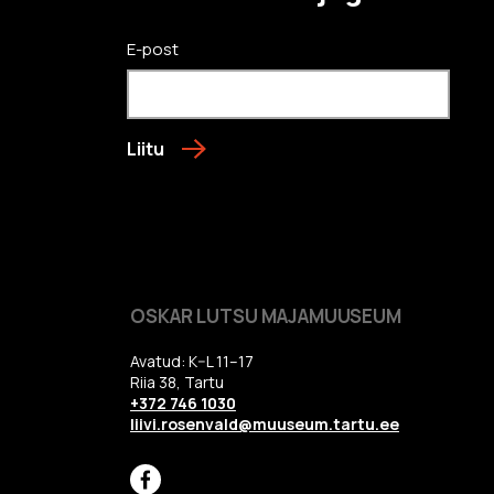
E-post
Liitu
OSKAR LUTSU MAJAMUUSEUM
Avatud: K–L 11–17
Riia 38, Tartu
+372 746 1030
liivi.rosenvald@muuseum.tartu.ee