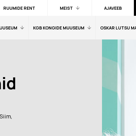
RUUMIDE RENT
MEIST
AJAVEEB
UUSEUM
KGB KONGIDE MUUSEUM
OSKAR LUTSU M
Kontakt ja
inimesed
Praktika
Avaleht
Avaleht
Kogud
fo
Külastajainfo
Külastajainfo
Trükised
Näitused
Näitused
id
Ametlik teave
Õpetajale
Õpetajale
Organisatsioonist
Tagasisidetunni
Tagasiside muus
Meist meedias
muuseumitunni kohta
kohta
Hanked
nni kohta
Ekskursioonid
Ekskursioonid j
Siim,
Logod ja fotod
id ja
Muuseumi lugu
Vestevõistluse 
d
Virtuaalkaardid
“SINI-MUST-VALGE”:
Muuseumi lugu