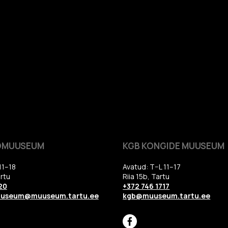
OMUUSEUM
KGB KONGIDE MUUSEUM
11–18
Avatud: T–L 11–17
rtu
Riia 15b, Tartu
20
+372 746 1717
uuseum@muuseum.tartu.ee
kgb@muuseum.tartu.ee