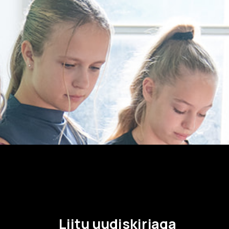
Avatud:
K–P 11–17
Asukoht:
Jaani 16, Tartu
–17
Facebook
 38, Tartu
ok
Liitu uudiskirjaga