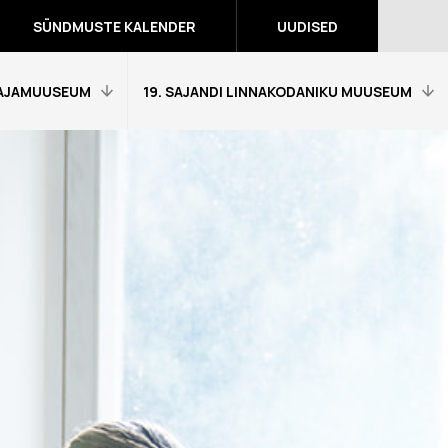
SÜNDMUSTE KALENDER
UUDISED
AJAMUUSEUM
19. SAJANDI LINNAKODANIKU MUUSEUM
Avaleht
Külastajainfo
Näitused
Õpetajale
eumitunni
Tagasiside muuseumitunni kohta
Ekskursioonid ja programmid
a programmid
Muuseumi lugu
võidutööd
Kontakt