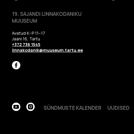
19. SAJANDI LINNAKODANIKU
MUUSEUM
Avatud:K–P 11–17
Jaani 16, Tartu
+372 736 1545
linnakodanik@muuseum.tartu.ee
SÜNDMUSTE KALENDER
UUDISED