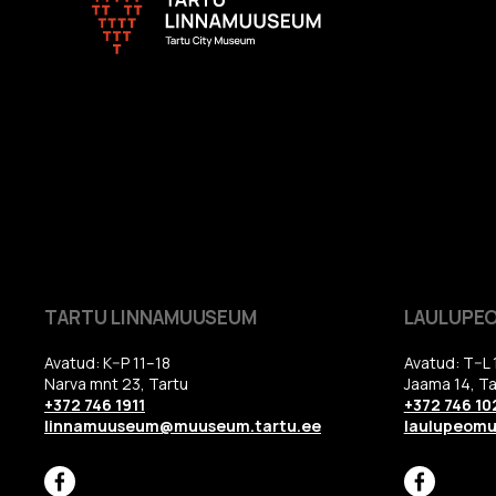
TARTU LINNAMUUSEUM
LAULUPE
Avatud: K–P 11–18
Avatud: T–L 
Narva mnt 23, Tartu
Jaama 14, Ta
+372 746 1911
+372 746 10
linnamuuseum@muuseum.tartu.ee
laulupeom