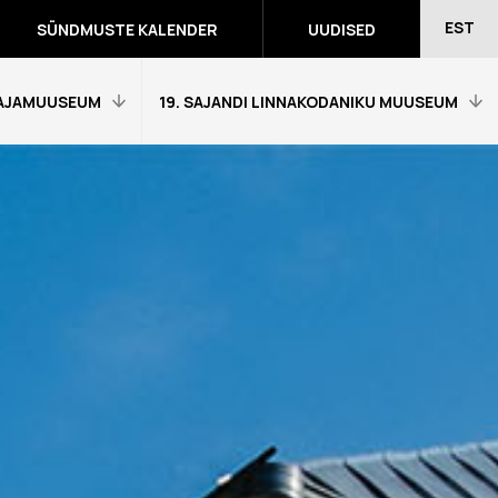
EST
SÜNDMUSTE KALENDER
UUDISED
AJAMUUSEUM
19. SAJANDI LINNAKODANIKU MUUSEUM
Avaleht
Külastajainfo
Näitused
Õpetajale
eumitunni
Tagasiside muuseumitunni kohta
Ekskursioonid ja programmid
a programmid
Muuseumi lugu
võidutööd
Kontakt