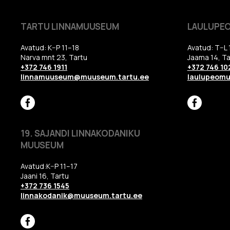
TARTU LINNAMUUSEUM
LAULUPE
Avatud: K–P 11–18
Avatud: T–L 
Narva mnt 23, Tartu
Jaama 14, Ta
+372 746 1911
+372 746 10
linnamuuseum@muuseum.tartu.ee
laulupeom
19. SAJANDI LINNAKODANIKU
MUUSEUM
Avatud:K–P 11–17
Jaani 16, Tartu
+372 736 1545
linnakodanik@muuseum.tartu.ee