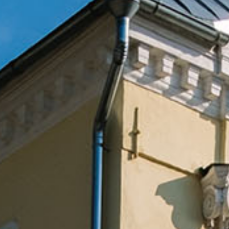
Avatud:
K–P 11–17
Asukoht:
Jaani 16, Tartu
–17
Facebook
 38, Tartu
ok