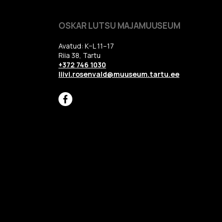
OSKAR LUTSU MAJAMUUSEUM
Avatud: K–L 11–17
Riia 38, Tartu
+372 746 1030
liivi.rosenvald@muuseum.tartu.ee