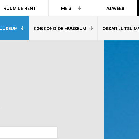
RUUMIDE RENT
MEIST
AJAVEEB
UUSEUM
KGB KONGIDE MUUSEUM
OSKAR LUTSU M
Kontakt ja
inimesed
Praktika
Avaleht
Avaleht
Kogud
fo
Külastajainfo
Külastajainfo
Trükised
Näitused
Näitused
Ametlik teave
Õpetajale
Õpetajale
Organisatsioonist
Tagasisidetunni
Tagasiside muus
Meist meedias
muuseumitunni kohta
kohta
e
Hanked
nni kohta
Ekskursioonid
Ekskursioonid j
Logod ja fotod
id ja
Muuseumi lugu
Vestevõistluse 
d
Virtuaalkaardid
“SINI-MUST-VALGE”:
Muuseumi lugu