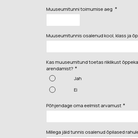
Muuseumi l
Muuseumitunni toimumise aeg
*
Veebinäitus: “Südalinna
sündimised. Vallikraavist
Kontakt
kultuurikeskuseni”
(2024)
Muuseumitunnis osalenud kool, klass ja õ
Püsinäituse 2001-2023
Avatud:
T
«Dorpat. Jurjev. Tartu.»
Asukoht
virtuaaltuur
14, Tartu
Virtuaalnäitus:
Kas muuseumitund toetas riiklikust õppek
“Randevuu.
Fac
arendamist?
*
Kohtumispaik Tartu”
(2018-2019)
Jah
Kontakt
Ei
Põhjendage oma eelmist arvamust
*
Avatud:
K–P 11–18
Asukoht:
Narva mnt
23, Tartu
Millega jäid tunnis osalenud õpilased rahul
Facebook