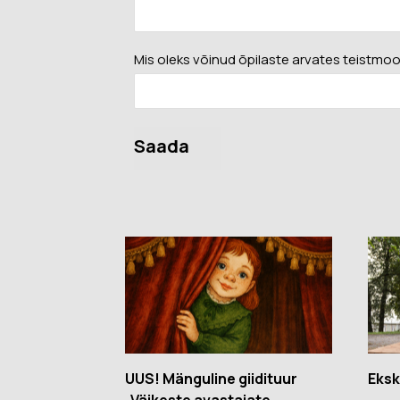
Mis oleks võinud õpilaste arvates teistmoo
Saada
UUS! Mänguline giidituur
Eksk
„Väikeste avastajate