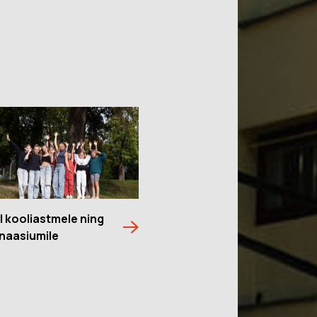
 III kooliastmele ning
naasiumile