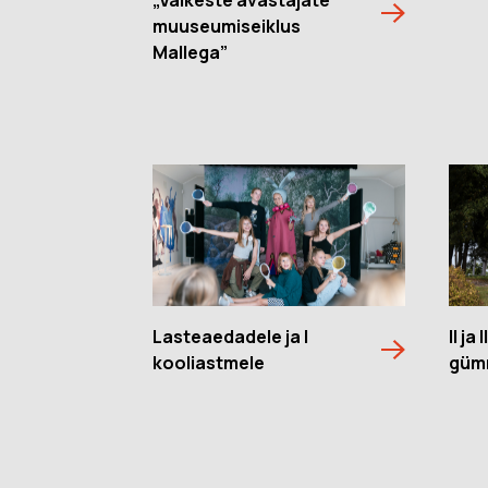
muuseumiseiklus
Mallega”
Lasteaedadele ja I
II ja
kooliastmele
güm