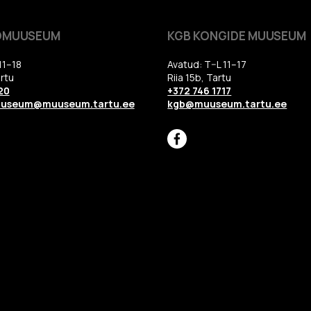
OMUUSEUM
KGB KONGIDE MUUSEUM
11–18
Avatud: T–L 11–17
rtu
Riia 15b, Tartu
20
+372 746 1717
uuseum@muuseum.tartu.ee
kgb@muuseum.tartu.ee