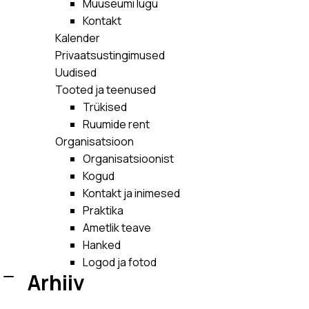
Muuseumi lugu
Kontakt
Kalender
Privaatsustingimused
Uudised
Tooted ja teenused
Trükised
Ruumide rent
Organisatsioon
Organisatsioonist
Kogud
Kontakt ja inimesed
Praktika
Ametlik teave
Hanked
Logod ja fotod
Arhiiv