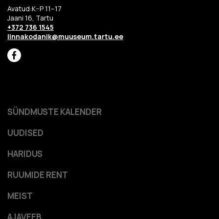
Avatud:K–P 11–17
Jaani 16, Tartu
+372 736 1545
linnakodanik@muuseum.tartu.ee
SÜNDMUSTE KALENDER
UUDISED
HARIDUS
RUUMIDE RENT
MEIST
AJAVEEB