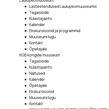
Laulupeomuuseum
Lasteetendused Laulupeomuuseumis
Tagasiside
Külastajainfo
Kalender
Ekskursioonid ja programmid
Muuseumi lugu
Kontakt
Õpetajale
KGB kongide muuseum
Tagasiside
Külastajainfo
Näitused
Kalender
Õpetajale
Ekskursioonid
Muuseumi lugu
Kontakt