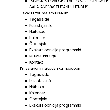
“SINI-MUST-VALGE”: TARTU KOOLIÕPILASTE
SALAJANE VASTUPANUÜHENDUS
Oskar Lutsu majamuuseum
Tagasiside
Külastajainfo
Näitused
Kalender
Õpetajale
Ekskursioonid ja programmid
Muuseumi lugu
Kontakt
19. sajandi linnakodaniku muuseum
Tagasiside
Külastajainfo
Näitused
Kalender
Õpetajale
Ekskursioonid ja programmid