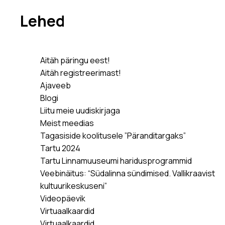
Lehed
Aitäh päringu eest!
Aitäh registreerimast!
Ajaveeb
Blogi
Liitu meie uudiskirjaga
Meist meedias
Tagasiside koolitusele ”Päranditargaks”
Tartu 2024
Tartu Linnamuuseumi haridusprogrammid
Veebinäitus: “Südalinna sündimised. Vallikraavist
kultuurikeskuseni”
Videopäevik
Virtuaalkaardid
Virtuaalkaardid