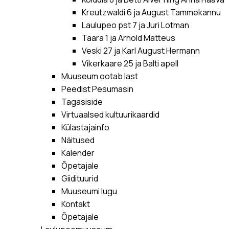
Kreutzwaldi 6 ja August Tammekannu
Laulupeo pst 7 ja Juri Lotman
Taara 1 ja Arnold Matteus
Veski 27 ja Karl August Hermann
Vikerkaare 25 ja Balti apell
Muuseum ootab last
Peedist Pesumasin
Tagasiside
Virtuaalsed kultuurikaardid
Külastajainfo
Näitused
Kalender
Õpetajale
Giidituurid
Muuseumi lugu
Kontakt
Õpetajale