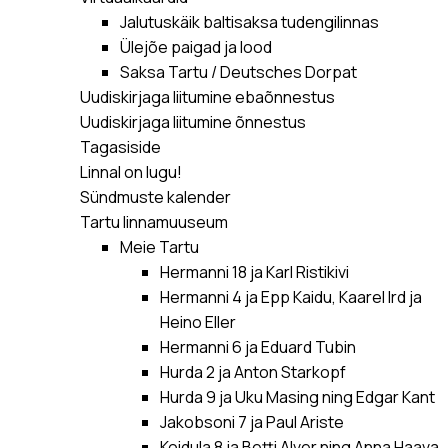
Jalutuskäik baltisaksa tudengilinnas
Ülejõe paigad ja lood
Saksa Tartu / Deutsches Dorpat
Uudiskirjaga liitumine ebaõnnestus
Uudiskirjaga liitumine õnnestus
Tagasiside
Linnal on lugu!
Sündmuste kalender
Tartu linnamuuseum
Meie Tartu
Hermanni 18 ja Karl Ristikivi
Hermanni 4 ja Epp Kaidu, Kaarel Ird ja
Heino Eller
Hermanni 6 ja Eduard Tubin
Hurda 2 ja Anton Starkopf
Hurda 9 ja Uku Masing ning Edgar Kant
Jakobsoni 7 ja Paul Ariste
Koidula 8 ja Betti Alver ning Anna Haava