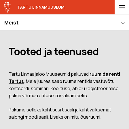
TARTU LINNAMUUSEUM
Meist
Tooted ja teenused
Tartu Linnaajaloo Muuseumid pakuvad
ruumide renti
Tartus
. Meie juures saab ruume rentida vastuvõtu,
kontserdi, seminari, koolituse, abielu registreerimise,
pulma või muu ürituse korraldamiseks.
Pakume selleks kaht suurt saali ja kaht väiksemat
salongi moodi saali. Lisaks on mitu õueruumi.