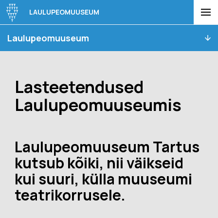
LAULUPEOMUUSEUM
Laulupeomuuseum
Lasteetendused
Laulupeomuuseumis
Laulupeomuuseum Tartus
kutsub kõiki, nii väikseid
kui suuri, külla muuseumi
teatrikorrusele.