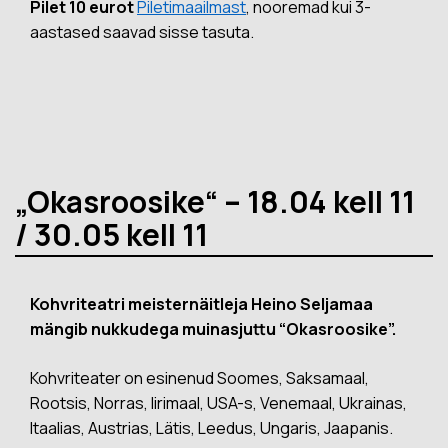
Pilet 10 eurot
Piletimaailmast
, nooremad kui 3-
aastased saavad sisse tasuta.
„Okasroosike“ – 18.04 kell 11
/ 30.05 kell 11
Kohvriteatri meisternäitleja Heino Seljamaa
mängib nukkudega muinasjuttu “Okasroosike”.
Kohvriteater on esinenud Soomes, Saksamaal,
Rootsis, Norras, Iirimaal, USA-s, Venemaal, Ukrainas,
Itaalias, Austrias, Lätis, Leedus, Ungaris, Jaapanis.