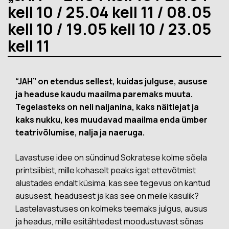
kell 10 / 25.04 kell 11 / 08.05
kell 10 / 19.05 kell 10 / 23.05
kell 11
“JAH” on etendus sellest, kuidas julguse, aususe
ja headuse kaudu maailma paremaks muuta.
Tegelasteks on neli naljanina, kaks näitlejat ja
kaks nukku, kes muudavad maailma enda ümber
teatrivõlumise, nalja ja naeruga.
Lavastuse idee on sündinud Sokratese kolme sõela
printsiibist, mille kohaselt peaks igat ettevõtmist
alustades endalt küsima, kas see tegevus on kantud
aususest, headusest ja kas see on meile kasulik?
Lastelavastuses on kolmeks teemaks julgus, ausus
ja headus, mille esitähtedest moodustuvast sõnas