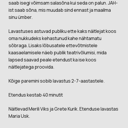
saab isegi võimsam salasõna kui seda on palun. JAH-
ist saab sõna, mis muudab sind ennast ja maailma
sinu ümber.
Lavastuses astuvad publiku ette kaks näitlejat koos
oma nukkudeks kehastunud kahe nähtamatu
sõbraga. Lisaks lõbusatele ettevõtmistele
kaasaelamisele näeb publik teatrivõlumisi, mida
lapsed saavad peale etendust ka ise koos
näitlejatega proovida.
Kõige paremini sobib lavastus 2-7-aastastele.
Etendus kestab 40 minutit
Näitlevad Merili Viks ja Grete Kurik. Etenduse lavastas
Maria Usk.