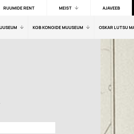
RUUMIDE RENT
MEIST
AJAVEEB
UUSEUM
KGB KONGIDE MUUSEUM
OSKAR LUTSU M
Kontakt ja
inimesed
Praktika
Avaleht
Avaleht
Kogud
fo
Külastajainfo
Külastajainfo
Trükised
Näitused
Näitused
Ametlik teave
Õpetajale
Õpetajale
Organisatsioonist
Tagasisidetunni
Tagasiside muus
Meist meedias
muuseumitunni kohta
kohta
e
Hanked
nni kohta
Ekskursioonid
Ekskursioonid j
Logod ja fotod
id ja
Muuseumi lugu
Vestevõistluse 
d
Virtuaalkaardid
“SINI-MUST-VALGE”:
Muuseumi lugu