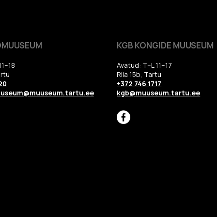
OMUUSEUM
KGB KONGIDE MUUSEUM
11–18
Avatud: T–L 11–17
rtu
Riia 15b, Tartu
20
+372 746 1717
uuseum@muuseum.tartu.ee
kgb@muuseum.tartu.ee