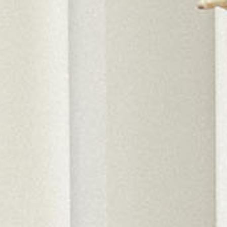
Avatud:
K–P 11–17
Asukoht:
Jaani 16, Tartu
–17
Facebook
 38, Tartu
ok