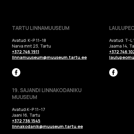
TARTU LINNAMUUSEUM
LAULUPE
Avatud: K–P 11–18
Avatud: T–L 
Narva mnt 23, Tartu
Jaama 14, Ta
+372 746 1911
+372 746 10
linnamuuseum@muuseum.tartu.ee
laulupeom
19. SAJANDI LINNAKODANIKU
MUUSEUM
Avatud:K–P 11–17
Jaani 16, Tartu
+372 736 1545
linnakodanik@muuseum.tartu.ee