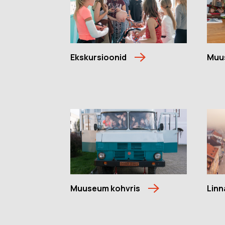
Ekskursioonid
Muu
Muuseum kohvris
Linn