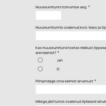
Muuseumi l
Muuseumitunni toimumise aeg
*
Veebinäitus: “Südalinna
sündimised. Vallikraavist
Kontakt
kultuurikeskuseni”
(2024)
Muuseumitunnis osalenud kool, klass ja õ
Püsinäituse 2001-2023
Avatud:
T
«Dorpat. Jurjev. Tartu.»
Asukoht
virtuaaltuur
14, Tartu
Virtuaalnäitus:
Kas muuseumitund toetas riiklikust õppek
“Randevuu.
Fac
arendamist?
*
Kohtumispaik Tartu”
(2018-2019)
Jah
Kontakt
Ei
Põhjendage oma eelmist arvamust
*
Avatud:
K–P 11–18
Asukoht:
Narva mnt
23, Tartu
Millega jäid tunnis osalenud õpilased rahul
Facebook