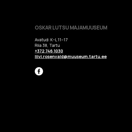
OSKAR LUTSU MAJAMUUSEUM
Avatud: K–L 11–17
Riia 38, Tartu
+372 746 1030
liivi.rosenvald@muuseum.tartu.ee