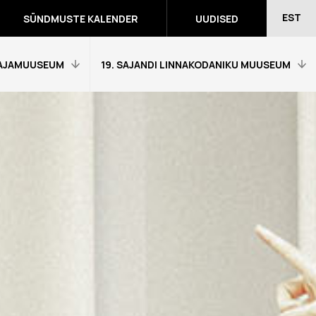
EST
SÜNDMUSTE KALENDER
UUDISED
AJAMUUSEUM
19. SAJANDI LINNAKODANIKU MUUSEUM
Avaleht
Külastajainfo
Näitused
Õpetajale
eumitunni
Tagasiside muuseumitunni kohta
Ekskursioonid ja programmid
a programmid
Muuseumi lugu
võidutööd
Kontakt