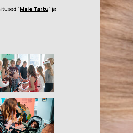
itused “
Meie Tartu
” ja