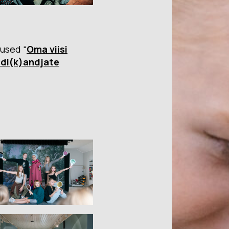
used “
Oma viisi
ndi(k)andjate