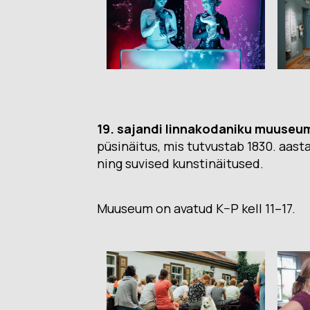
19. sajandi linnakodaniku muuseu
püsinäitus, mis tutvustab 1830. aast
ning suvised kunstinäitused.
Muuseum on avatud K–P kell 11–17.