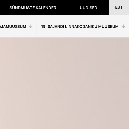
EST
SÜNDMUSTE KALENDER
UUDISED
AJAMUUSEUM
19. SAJANDI LINNAKODANIKU MUUSEUM
Avaleht
Külastajainfo
Näitused
Õpetajale
eumitunni
Tagasiside muuseumitunni kohta
Ekskursioonid ja programmid
a programmid
Muuseumi lugu
võidutööd
Kontakt