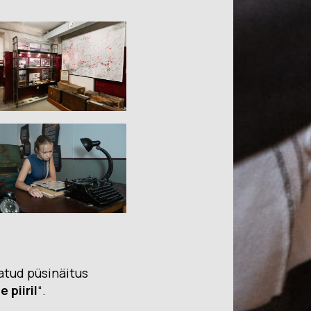
atud püsinäitus
 piiril
“.