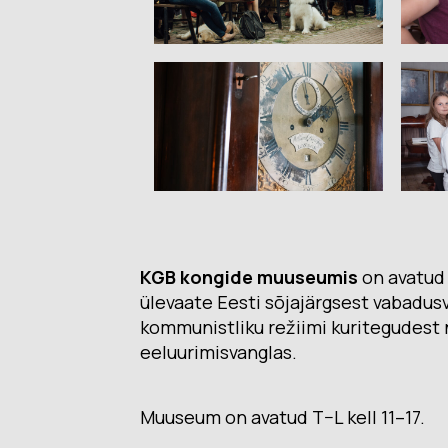
KGB kongide muuseumis
on avatud 
ülevaate Eesti sõjajärgsest vabadusv
kommunistliku režiimi kuritegudest 
eeluurimisvanglas.
Muuseum on avatud T–L kell 11–17.