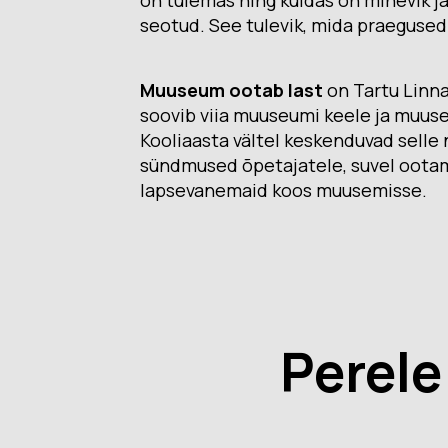
on tulemas ning kuidas on minevik j
Muuseumi l
seotud. See tulevik, mida praegused 
Veebinäitus: “Südalinna
sündimised. Vallikraavist
Kontakt
kultuurikeskuseni”
(2024)
Muuseum ootab last
on Tartu Linn
soovib viia muuseumi keele ja muus
Püsinäituse 2001-2023
Avatud:
T
Kooliaasta vältel keskenduvad selle 
«Dorpat. Jurjev. Tartu.»
Asukoht
virtuaaltuur
sündmused õpetajatele, suvel ootame
14, Tartu
lapsevanemaid koos muusemisse.
Virtuaalnäitus:
“Randevuu.
Fac
Kohtumispaik Tartu”
(2018-2019)
Kontakt
Perele
Avatud:
K–P 11–18
Asukoht:
Narva mnt
23, Tartu
Facebook