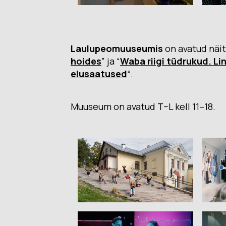
Laulupeomuuseumis
on avatud näit
hoides
” ja “
Waba riigi tüdrukud. Li
elusaatused
“.
Muuseum on avatud T–L kell 11–18.