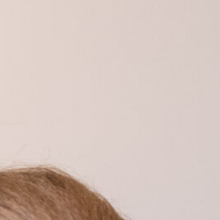
Avatud:
K–P 11–17
Asukoht:
Jaani 16, Tartu
–17
Facebook
 38, Tartu
ok