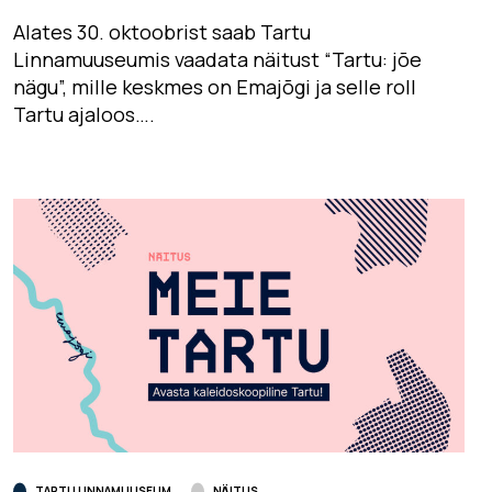
Alates 30. oktoobrist saab Tartu
Linnamuuseumis vaadata näitust “Tartu: jõe
nägu”, mille keskmes on Emajõgi ja selle roll
Tartu ajaloos….
TARTU LINNAMUUSEUM
NÄITUS