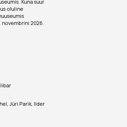
useumis. Kuna suur
us oluline
omuuseumis
. novembrini 2026.
libar
l, Jüri Parik, Ilder