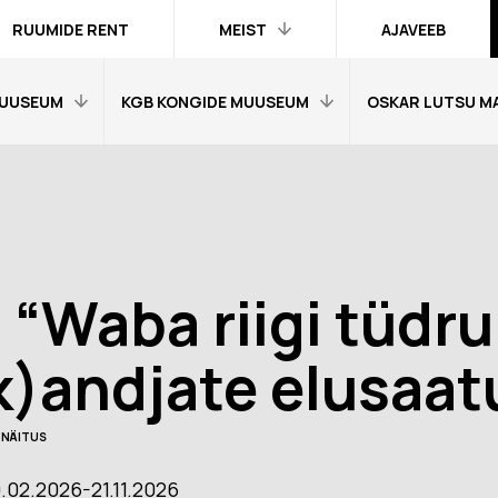
RUUMIDE RENT
MEIST
AJAVEEB
UUSEUM
KGB KONGIDE MUUSEUM
OSKAR LUTSU M
Kontakt ja
inimesed
Praktika
Avaleht
Avaleht
Kogud
fo
Külastajainfo
Külastajainfo
Trükised
Näitused
Näitused
Ametlik teave
 “Waba riigi tüdr
Õpetajale
Õpetajale
Organisatsioonist
Tagasisidetunni
Tagasiside muus
k)andjate elusaa
Meist meedias
muuseumitunni kohta
kohta
Hanked
nni kohta
Ekskursioonid
Ekskursioonid j
NÄITUS
Logod ja fotod
id ja
Muuseumi lugu
Vestevõistluse 
d
.02.2026-21.11.2026
Virtuaalkaardid
“SINI-MUST-VALGE”:
Muuseumi lugu