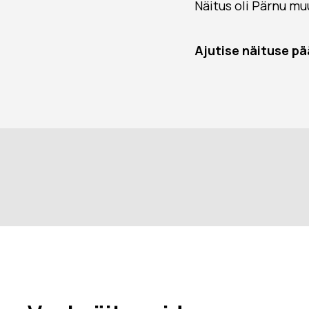
Näitus oli Pärnu m
Ajutise näituse pää