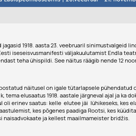
jagasid 1918. aasta 23. veebruaril sinimustvalgeid lin
Eesti iseseisvusmanifesti väljakuulutamist Endla teatr
endast teha ühispildi. See näitus räägib nende 12 no
ostatud näitusel on igale tütarlapsele pühendatud 
ik, tema elusaatus 1918. aastale järgneval ajal ja ka 
ul oli erinev saatus: kelle elutee jäi lühikeseks, kes 
taastulemist, kes põgenes paadiga Rootsi, kes küüditat
si naisadvokaate ja kellest maailmameister bridžis.