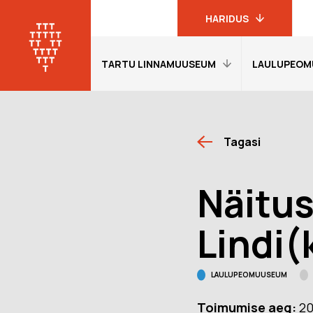
HARIDUS
TARTU LINNAMUUSEUM
LAULUPEOM
Linnamuuseumi
haridusprogrammid
Tartu
linnamuuseum
Avaleht
Avaleht
19. sajandi
Tagasi
Külastajainfo
Külastajain
linnakodaniku
muuseum
Näitused
Näitused
Näitus
Laulupeomuuseum
Õpetajale
Õpetajale
KGB kongide
Giidituurid
Etendused
Lindi(
muuseum
Tagasiside
Tagasiside
Oskar Lutsu
muuseumitunni kohta
muuseumitu
muuseum
LAULUPEOMUUSEUM
Muuseumi lugu
Ekskursioon
programmi
Toimumise aeg:
20
Meie Tartu