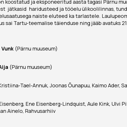
on koostatud ja eksponeeritud aasta tagasi Pärnu mu
st jätkasid haridusteed ja tööelu ülikoolilinnas, tund
elusaatusega naiste eluteed ka tarlastele. Laulupe
s sai Tartu-teemalise täienduse ning jääb avatuks 21
a Vunk
(Pärnu muuseum)
Aija
(Pärnu muuseum)
Kristiina-Tael-Annuk, Joonas Õunapuu, Kaimo Ader, Sa
senberg, Ene Eisenberg-Lindquist, Aule Kink, Ulvi Pihe
Jaan Ainelo, Rahvusarhiiv