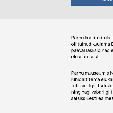
Pärnu koolitüdrukud 
oli tulnud kuulama 
päeval lasksid nad 
elusaatusest.
Pärnu muuseumis ko
lühidalt tema elukä
fotosid. Igal tüdruk
ning nägi vabariigi 
sai üks Eesti esime