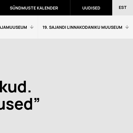
EST
SÜNDMUSTE KALENDER
UUDISED
AJAMUUSEUM
19. SAJANDI LINNAKODANIKU MUUSEUM
Avaleht
Külastajainfo
Näitused
ukud.
Õpetajale
eumitunni
Tagasiside muuseumitunni kohta
tused”
Ekskursioonid ja programmid
a programmid
Muuseumi lugu
võidutööd
Kontakt