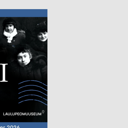
Avatud:
K–P 11–17
Asukoht:
Jaani 16, Tartu
–17
Facebook
 38, Tartu
ok