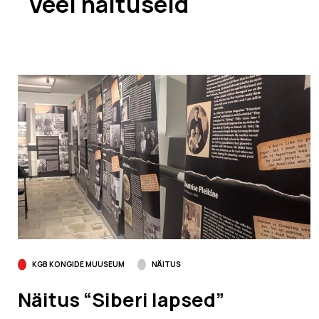
Veel näituseid
KGB KONGIDE MUUSEUM
NÄITUS
Näitus “Siberi lapsed”