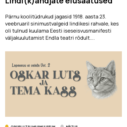
Lindi(k)andjate elusaatused”
Pärnu koolitüdrukud jagasid 1918. aasta 23.
veebruaril sinimustvalgeid lindikesi rahvale, kes
oli tulnud kuulama Eesti iseseisvusmanifesti
väljakuulutamist Endla teatri rõdult….
OSKAR LUTSU MAJAMUUSEUM
NÄITUS