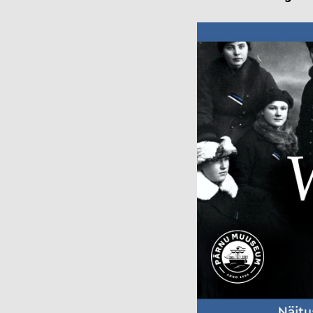
Muuseumi l
Veebinäitus: “Südalinna
sündimised. Vallikraavist
Kontakt
kultuurikeskuseni”
(2024)
Püsinäituse 2001-2023
Avatud:
T
«Dorpat. Jurjev. Tartu.»
Asukoht
virtuaaltuur
14, Tartu
Virtuaalnäitus:
“Randevuu.
Fac
Kohtumispaik Tartu”
(2018-2019)
Kontakt
Avatud:
K–P 11–18
Asukoht:
Narva mnt
23, Tartu
Facebook