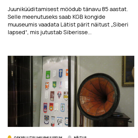
Juuniküüditamisest möödub tänavu 85 aastat.
Selle meenutuseks saab KGB kongide
muuseumis vaadata Lätist pärit näitust „Siberi
lapsed“, mis jutustab Siberisse…
OSKAR LUTSU MAJAMUUSEUM
NÄITUS