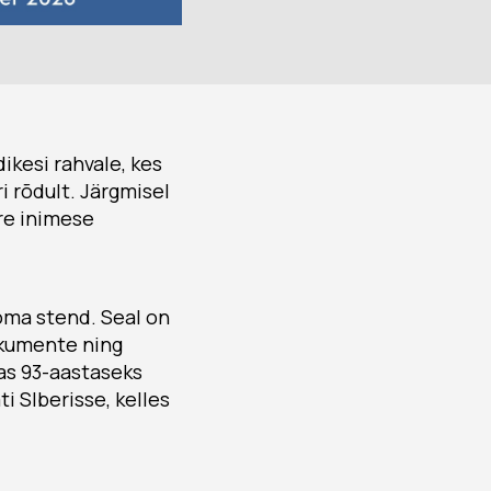
dikesi rahvale, kes
i rõdult. Järgmisel
ore inimese
oma stend. Seal on
dokumente ning
elas 93-aastaseks
i SIberisse, kelles