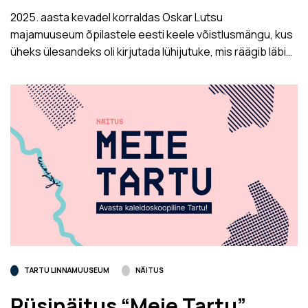
2025. aasta kevadel korraldas Oskar Lutsu
majamuuseum õpilastele eesti keele võistlusmängu, kus
üheks ülesandeks oli kirjutada lühijutuke, mis räägib läbi…
TARTU LINNAMUUSEUM
NÄITUS
Püsinäitus “Meie Tartu”