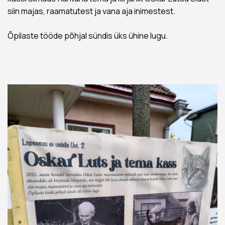
siin majas, raamatutest ja vana aja inimestest.
Õpilaste tööde põhjal sündis üks ühine lugu.