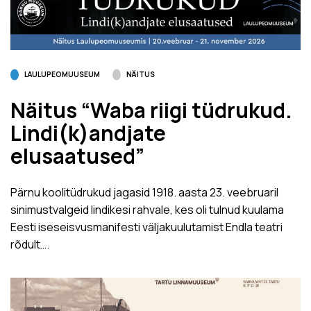
LAULUPEOMUUSEUM
NÄITUS
Näitus “Waba riigi tüdrukud.
Lindi(k)andjate
elusaatused”
Pärnu koolitüdrukud jagasid 1918. aasta 23. veebruaril
sinimustvalgeid lindikesi rahvale, kes oli tulnud kuulama
Eesti iseseisvusmanifesti väljakuulutamist Endla teatri
rõdult….