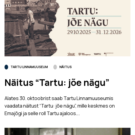
TARTU LINNAMUUSEUM
NÄITUS
Näitus “Tartu: jõe nägu”
Alates 30. oktoobrist saab Tartu Linnamuuseumis
vaadata näitust “Tartu: jõe nägu”, mille keskmes on
Emajõgi ja selle roll Tartu ajaloos….