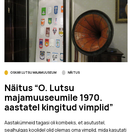
OSKAR LUTSU MAJAMUUSEUM
NÄITUS
Näitus “O. Lutsu
majamuuseumile 1970.
aastatel kingitud vimplid”
Aastakümneid tagasi oli kombeks, et asutustel,
sealhulgas koolidel olid olemas oma vimplid, mida kasutati