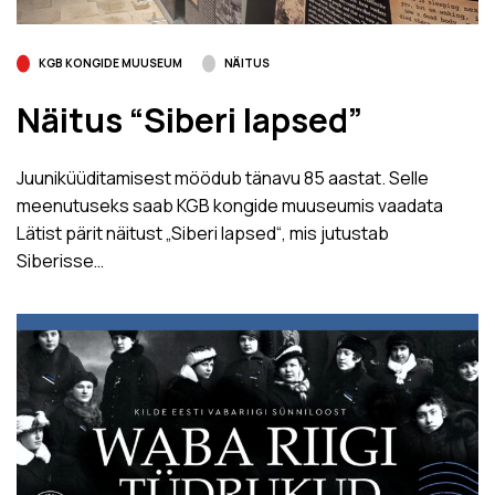
KGB KONGIDE MUUSEUM
NÄITUS
Näitus “Siberi lapsed”
Juuniküüditamisest möödub tänavu 85 aastat. Selle
meenutuseks saab KGB kongide muuseumis vaadata
Lätist pärit näitust „Siberi lapsed“, mis jutustab
Siberisse…