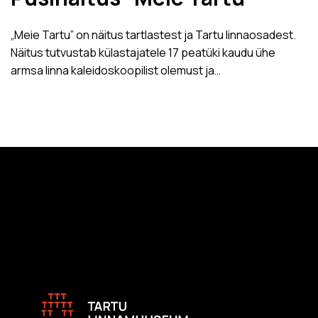
„Meie Tartu” on näitus tartlastest ja Tartu linnaosadest.
Näitus tutvustab külastajatele 17 peatüki kaudu ühe
armsa linna kaleidoskoopilist olemust ja…