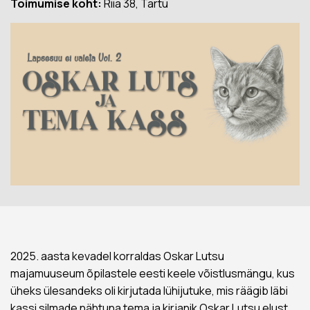
Toimumise koht:
Riia 38, Tartu
2025. aasta kevadel korraldas Oskar Lutsu
majamuuseum õpilastele eesti keele võistlusmängu, kus
üheks ülesandeks oli kirjutada lühijutuke, mis räägib läbi
kassi silmade nähtuna tema ja kirjanik Oskar Lutsu elust