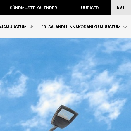
EST
SÜNDMUSTE KALENDER
UUDISED
AJAMUUSEUM
19. SAJANDI LINNAKODANIKU MUUSEUM
Avaleht
Külastajainfo
Näitused
Õpetajale
eumitunni
Tagasiside muuseumitunni kohta
Ekskursioonid ja programmid
a programmid
Muuseumi lugu
võidutööd
Kontakt