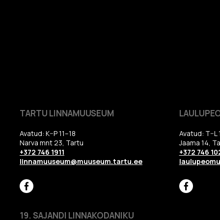
TARTU LINNAMUUSEUM
LAULUPE
Avatud: K–P 11–18
Avatud: T–L 
Narva mnt 23, Tartu
Jaama 14, Ta
+372 746 1911
+372 746 10
linnamuuseum@muuseum.tartu.ee
laulupeom
19. SAJANDI LINNAKODANIKU