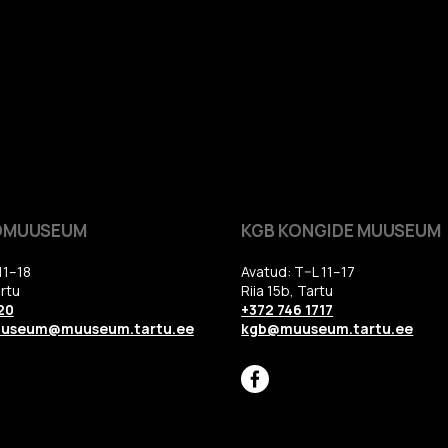
OMUUSEUM
KGB KONGIDE MUUSEUM
11–18
Avatud: T–L 11–17
rtu
Riia 15b, Tartu
20
+372 746 1717
uuseum@muuseum.tartu.ee
kgb@muuseum.tartu.ee