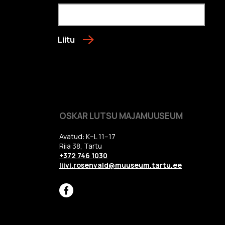
Liitu
OSKAR LUTSU MAJAMUUSEUM
Avatud: K–L 11–17
Riia 38, Tartu
+372 746 1030
liivi.rosenvald@muuseum.tartu.ee