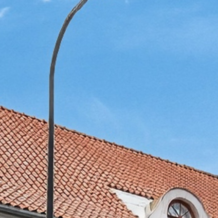
Avatud:
K–P 11–17
Asukoht:
Jaani 16, Tartu
–17
Facebook
 38, Tartu
ok