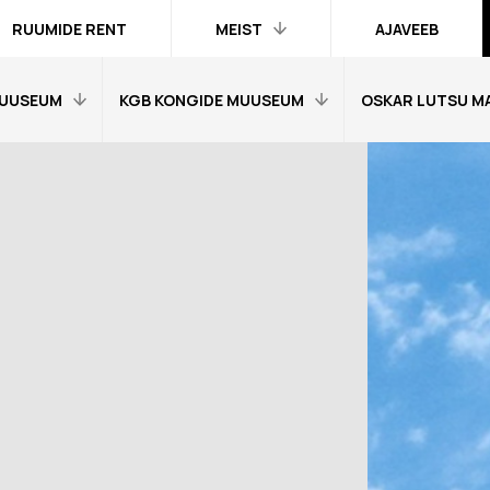
RUUMIDE RENT
MEIST
AJAVEEB
UUSEUM
KGB KONGIDE MUUSEUM
OSKAR LUTSU M
Kontakt ja
inimesed
Praktika
Avaleht
Avaleht
Kogud
fo
Külastajainfo
Külastajainfo
Trükised
Näitused
Näitused
Ametlik teave
Õpetajale
Õpetajale
Organisatsioonist
Tagasisidetunni
Tagasiside muus
Meist meedias
muuseumitunni kohta
kohta
Hanked
nni kohta
Ekskursioonid
Ekskursioonid j
Logod ja fotod
id ja
Muuseumi lugu
Vestevõistluse 
d
Virtuaalkaardid
“SINI-MUST-VALGE”:
Muuseumi lugu