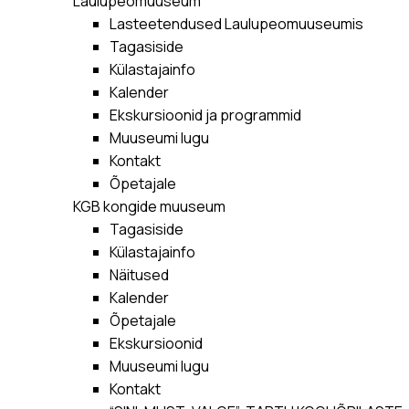
Laulupeomuuseum
Lasteetendused Laulupeomuuseumis
Tagasiside
Külastajainfo
Kalender
Ekskursioonid ja programmid
Muuseumi lugu
Kontakt
Õpetajale
KGB kongide muuseum
Tagasiside
Külastajainfo
Näitused
Kalender
Õpetajale
Ekskursioonid
Muuseumi lugu
Kontakt