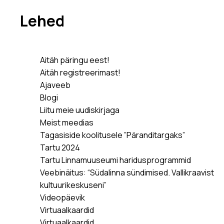
Lehed
Aitäh päringu eest!
Aitäh registreerimast!
Ajaveeb
Blogi
Liitu meie uudiskirjaga
Meist meedias
Tagasiside koolitusele ”Päranditargaks”
Tartu 2024
Tartu Linnamuuseumi haridusprogrammid
Veebinäitus: “Südalinna sündimised. Vallikraavist
kultuurikeskuseni”
Videopäevik
Virtuaalkaardid
Virtuaalkaardid