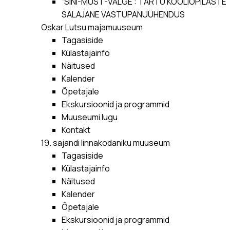
“SINI-MUST-VALGE”: TARTU KOOLIÕPILASTE
SALAJANE VASTUPANUÜHENDUS
Oskar Lutsu majamuuseum
Tagasiside
Külastajainfo
Näitused
Kalender
Õpetajale
Ekskursioonid ja programmid
Muuseumi lugu
Kontakt
19. sajandi linnakodaniku muuseum
Tagasiside
Külastajainfo
Näitused
Kalender
Õpetajale
Ekskursioonid ja programmid