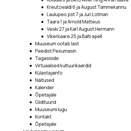
Kreutzwaldi 6 ja August Tammekannu
Laulupeo pst 7 ja Juri Lotman
Taara 1 ja Arnold Matteus
Veski 27 ja Karl August Hermann
Vikerkaare 25 ja Balti apell
Muuseum ootab last
Peedist Pesumasin
Tagasiside
Virtuaalsed kultuurikaardid
Külastajainfo
Näitused
Kalender
Õpetajale
Giidituurid
Muuseumi lugu
Kontakt
Õpetajale