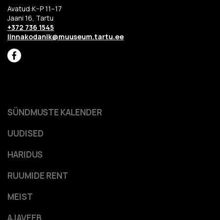
Avatud:K–P 11–17
Jaani 16, Tartu
+372 736 1545
linnakodanik@muuseum.tartu.ee
SÜNDMUSTE KALENDER
UUDISED
HARIDUS
RUUMIDE RENT
MEIST
AJAVEEB