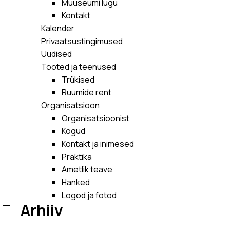
Muuseumi lugu
Kontakt
Kalender
Privaatsustingimused
Uudised
Tooted ja teenused
Trükised
Ruumide rent
Organisatsioon
Organisatsioonist
Kogud
Kontakt ja inimesed
Praktika
Ametlik teave
Hanked
Logod ja fotod
Arhiiv