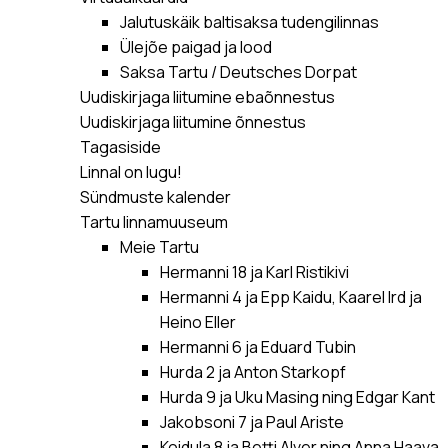
Jalutuskäik baltisaksa tudengilinnas
Ülejõe paigad ja lood
Saksa Tartu / Deutsches Dorpat
Uudiskirjaga liitumine ebaõnnestus
Uudiskirjaga liitumine õnnestus
Tagasiside
Linnal on lugu!
Sündmuste kalender
Tartu linnamuuseum
Meie Tartu
Hermanni 18 ja Karl Ristikivi
Hermanni 4 ja Epp Kaidu, Kaarel Ird ja
Heino Eller
Hermanni 6 ja Eduard Tubin
Hurda 2 ja Anton Starkopf
Hurda 9 ja Uku Masing ning Edgar Kant
Jakobsoni 7 ja Paul Ariste
Koidula 8 ja Betti Alver ning Anna Haava