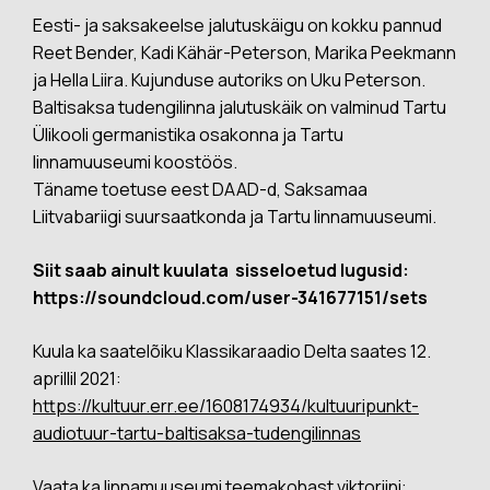
Eesti- ja saksakeelse jalutuskäigu on kokku pannud
Reet Bender, Kadi Kähär-Peterson, Marika Peekmann
ja Hella Liira. Kujunduse autoriks on Uku Peterson.
Baltisaksa tudengilinna jalutuskäik on valminud Tartu
Ülikooli germanistika osakonna ja Tartu
linnamuuseumi koostöös.
Täname toetuse eest DAAD-d, Saksamaa
Liitvabariigi suursaatkonda ja Tartu linnamuuseumi.
Siit saab ainult kuulata sisseloetud lugusid:
https://soundcloud.com/user-341677151/sets
Kuula ka saatelõiku Klassikaraadio Delta saates 12.
aprillil 2021:
https://kultuur.err.ee/1608174934/kultuuripunkt-
audiotuur-tartu-baltisaksa-tudengilinnas
Vaata ka linnamuuseumi teemakohast viktoriini: