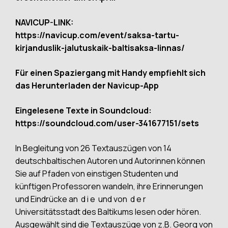
NAVICUP-LINK:
https://navicup.com/event/saksa-tartu-
kirjanduslik-jalutuskaik-baltisaksa-linnas/
Für einen Spaziergang mit Handy empfiehlt sich
das Herunterladen der Navicup-App
Eingelesene Texte in Soundcloud:
https://soundcloud.com/user-341677151/sets
In Begleitung von 26 Textauszügen von 14
deutschbaltischen Autoren und Autorinnen können
Sie auf Pfaden von einstigen Studenten und
künftigen Professoren wandeln, ihre Erinnerungen
und Eindrücke an d i e und von d e r
Universitätsstadt des Baltikums lesen oder hören.
Ausgewählt sind die Textauszüge von z.B. Georg von