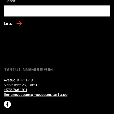
E-post
Liitu
TARTU LINNAMUUSEUM
Avatud: K–P 11–18
Narva mnt 23, Tartu
+372 746 1911
linnamuuseum@muuseum.tartu.ee