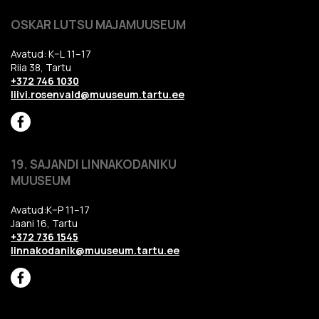
OSKAR LUTSU MAJAMUUSEUM
Avatud: K–L 11–17
Riia 38, Tartu
+372 746 1030
liivi.rosenvald@muuseum.tartu.ee
19. SAJANDI LINNAKODANIKU
MUUSEUM
Avatud:K–P 11–17
Jaani 16, Tartu
+372 736 1545
linnakodanik@muuseum.tartu.ee