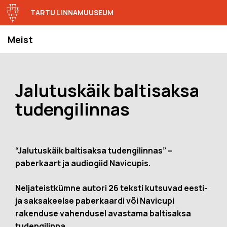
TARTU LINNAMUUSEUM
Meist
Jalutuskäik baltisaksa
tudengilinnas
“Jalutuskäik baltisaksa tudengilinnas” –
paberkaart ja audiogiid Navicupis.
Neljateistkümne autori 26 teksti kutsuvad eesti-
ja saksakeelse paberkaardi või Navicupi
rakenduse vahendusel avastama baltisaksa
tudengilinna.