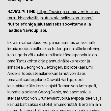
NAVICUPi-LINK:
https://navicup.com/event/saksa-
tartu-kirjanduslik-jalutuskaik-baltisaksa-linnas/
Nutitelefoniga jalutamiseks soovitame alla
laadida Navicupi äpi.
Ekraani vahendusel või pärismaailmas on võimalik
liikuda mööda baltisaksa tudengilinna sõlmkohti ning
kas lugeda või kuulata, milliseid tähelepanekuid on
oma Tartu kohta kirja pannud näiteks rektor ja
linnapea Georg von Oettingen, bibliotekaar Emil
Anders, loodusteadlane Karl Ernst von Baer,
omavalitsustegelane Oswald Hartge, eesti
laulupidude üks korraldajaid Roman von Antropoff,
kunstiajaloolane Georg Dehio, mõisaomanik ja
literaat Otto von Grünewaldt või Kalevipoja idee välja
käinud baltisaksa estofiil ja humorist Dr. Bertram ja nii
mitmedki teised. Ei puudu ka oma vaatenurka andvad