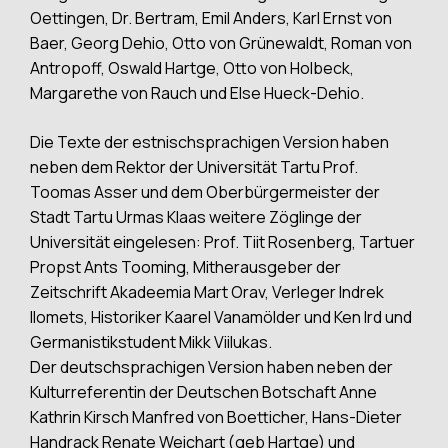
Oettingen, Dr. Bertram, Emil Anders, Karl Ernst von
Baer, Georg Dehio, Otto von Grünewaldt, Roman von
Antropoff, Oswald Hartge, Otto von Holbeck,
Margarethe von Rauch und Else Hueck-Dehio.
Die Texte der estnischsprachigen Version haben
neben dem Rektor der Universität Tartu Prof.
Toomas Asser und dem Oberbürgermeister der
Stadt Tartu Urmas Klaas weitere Zöglinge der
Universität eingelesen: Prof. Tiit Rosenberg, Tartuer
Propst Ants Tooming, Mitherausgeber der
Zeitschrift Akadeemia Mart Orav, Verleger Indrek
Ilomets, Historiker Kaarel Vanamölder und Ken Ird und
Germanistikstudent Mikk Viilukas.
Der deutschsprachigen Version haben neben der
Kulturreferentin der Deutschen Botschaft Anne
Kathrin Kirsch Manfred von Boetticher, Hans-Dieter
Handrack Renate Weichart (geb Hartge) und