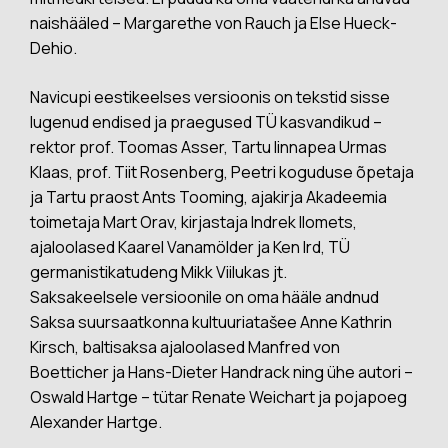
naishääled – Margarethe von Rauch ja Else Hueck-
Dehio.
Navicupi eestikeelses versioonis on tekstid sisse
lugenud endised ja praegused TÜ kasvandikud –
rektor prof. Toomas Asser, Tartu linnapea Urmas
Klaas, prof. Tiit Rosenberg, Peetri koguduse õpetaja
ja Tartu praost Ants Tooming, ajakirja Akadeemia
toimetaja Mart Orav, kirjastaja Indrek Ilomets,
ajaloolased Kaarel Vanamölder ja Ken Ird, TÜ
germanistikatudeng Mikk Viilukas jt.
Saksakeelsele versioonile on oma hääle andnud
Saksa suursaatkonna kultuuriatašee Anne Kathrin
Kirsch, baltisaksa ajaloolased Manfred von
Boetticher ja Hans-Dieter Handrack ning ühe autori –
Oswald Hartge – tütar Renate Weichart ja pojapoeg
Alexander Hartge.