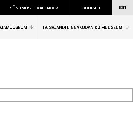
EST
SÜNDMUSTE KALENDER
UUDISED
AJAMUUSEUM
19. SAJANDI LINNAKODANIKU MUUSEUM
Avaleht
Külastajainfo
Näitused
Õpetajale
eumitunni
Tagasiside muuseumitunni kohta
Ekskursioonid ja programmid
a programmid
Muuseumi lugu
võidutööd
Kontakt