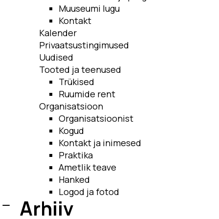
Muuseumi lugu
Kontakt
Kalender
Privaatsustingimused
Uudised
Tooted ja teenused
Trükised
Ruumide rent
Organisatsioon
Organisatsioonist
Kogud
Kontakt ja inimesed
Praktika
Ametlik teave
Hanked
Logod ja fotod
Arhiiv