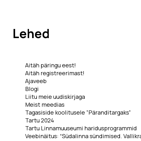
Muuseumi l
Veebinäitus: “Südalinna
sündimised. Vallikraavist
Kontakt
kultuurikeskuseni”
(2024)
Lehed
Püsinäituse 2001-2023
Avatud:
T
«Dorpat. Jurjev. Tartu.»
Asukoht
virtuaaltuur
14, Tartu
Virtuaalnäitus:
Aitäh päringu eest!
“Randevuu.
Fac
Kohtumispaik Tartu”
Aitäh registreerimast!
(2018-2019)
Ajaveeb
Blogi
Kontakt
Liitu meie uudiskirjaga
Meist meedias
Tagasiside koolitusele ”Päranditargaks”
Avatud:
K–P 11–18
Tartu 2024
Asukoht:
Narva mnt
23, Tartu
Tartu Linnamuuseumi haridusprogrammid
Veebinäitus: “Südalinna sündimised. Vallikr
Facebook