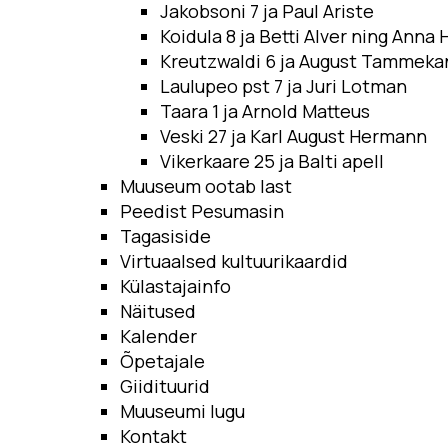
Jakobsoni 7 ja Paul Ariste
Koidula 8 ja Betti Alver ning Anna 
Kreutzwaldi 6 ja August Tammek
Laulupeo pst 7 ja Juri Lotman
Taara 1 ja Arnold Matteus
Veski 27 ja Karl August Hermann
Vikerkaare 25 ja Balti apell
Muuseum ootab last
Peedist Pesumasin
Tagasiside
Virtuaalsed kultuurikaardid
Külastajainfo
Näitused
Kalender
Õpetajale
Giidituurid
Muuseumi lugu
Kontakt