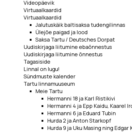
Videopäevik
Virtuaalkaardid
Virtuaalkaardid
Jalutuskäik baltisaksa tudengilinnas
Ülejõe paigad ja lood
Saksa Tartu / Deutsches Dorpat
Uudiskirjaga liitumine ebaõnnestus
Uudiskirjaga liitumine õnnestus
Tagasiside
Linnal on lugu!
Sündmuste kalender
Tartu linnamuuseum
Meie Tartu
Hermanni 18 ja Karl Ristikivi
Hermanni 4 ja Epp Kaidu, Kaarel Ird
Hermanni 6 ja Eduard Tubin
Hurda 2 ja Anton Starkopf
Hurda 9 ja Uku Masing ning Edgar 