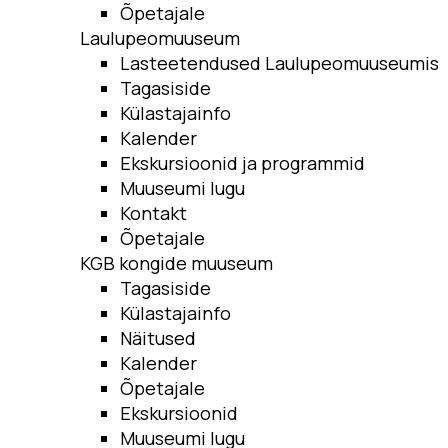
Õpetajale
Laulupeomuuseum
Lasteetendused Laulupeomuuseumis
Tagasiside
Külastajainfo
Kalender
Ekskursioonid ja programmid
Muuseumi lugu
Kontakt
Õpetajale
KGB kongide muuseum
Tagasiside
Külastajainfo
Näitused
Kalender
Õpetajale
Ekskursioonid
Muuseumi lugu