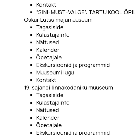
Kontakt
“SINI-MUST-VALGE”: TARTU KOOLIÕ
Oskar Lutsu majamuuseum
Tagasiside
Külastajainfo
Näitused
Kalender
Õpetajale
Ekskursioonid ja programmid
Muuseumi lugu
Kontakt
19. sajandi linnakodaniku muuseum
Tagasiside
Külastajainfo
Näitused
Kalender
Õpetajale
Ekskursioonid ja programmid