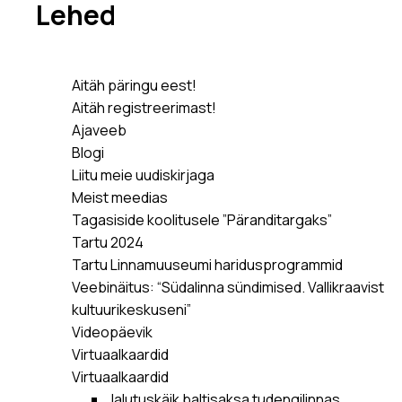
Lehed
Aitäh päringu eest!
Aitäh registreerimast!
Ajaveeb
Blogi
Liitu meie uudiskirjaga
Meist meedias
Tagasiside koolitusele ”Päranditargaks”
Tartu 2024
Tartu Linnamuuseumi haridusprogrammid
Veebinäitus: “Südalinna sündimised. Vallikraavist
kultuurikeskuseni”
Videopäevik
Virtuaalkaardid
Virtuaalkaardid
Jalutuskäik baltisaksa tudengilinnas