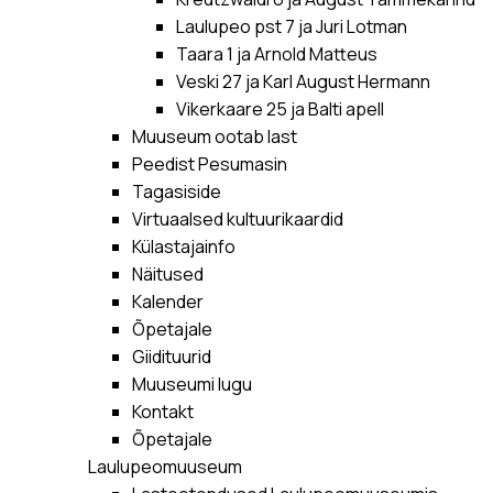
Laulupeo pst 7 ja Juri Lotman
Taara 1 ja Arnold Matteus
Veski 27 ja Karl August Hermann
Vikerkaare 25 ja Balti apell
Muuseum ootab last
Peedist Pesumasin
Tagasiside
Virtuaalsed kultuurikaardid
Külastajainfo
Näitused
Kalender
Õpetajale
Giidituurid
Muuseumi lugu
Kontakt
Õpetajale
Laulupeomuuseum