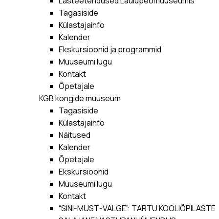
Lasteetendused Laulupeomuuseumis
Tagasiside
Külastajainfo
Kalender
Ekskursioonid ja programmid
Muuseumi lugu
Kontakt
Õpetajale
KGB kongide muuseum
Tagasiside
Külastajainfo
Näitused
Kalender
Õpetajale
Ekskursioonid
Muuseumi lugu
Kontakt
“SINI-MUST-VALGE”: TARTU KOOLIÕPILASTE