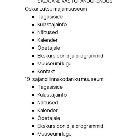
SALAJANE VASTUPANUÜHENDUS
Oskar Lutsu majamuuseum
Tagasiside
Külastajainfo
Näitused
Kalender
Õpetajale
Ekskursioonid ja programmid
Muuseumi lugu
Kontakt
19. sajandi linnakodaniku muuseum
Tagasiside
Külastajainfo
Näitused
Kalender
Õpetajale
Ekskursioonid ja programmid
Muuseumi lugu