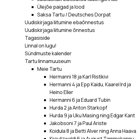
Ülejõe paigad ja lood
Saksa Tartu / Deutsches Dorpat
Uudiskirjaga liitumine ebaõnnestus
Uudiskirjaga liitumine õnnestus
Tagasiside
Linnal on lugu!
Sündmuste kalender
Tartu linnamuuseum
Meie Tartu
Hermanni 18 ja Karl Ristikivi
Hermanni 4 ja Epp Kaidu, Kaarel Ird ja
Heino Eller
Hermanni 6 ja Eduard Tubin
Hurda 2 ja Anton Starkopf
Hurda 9 ja Uku Masing ning Edgar Kant
Jakobsoni 7 ja Paul Ariste
Koidula 8 ja Betti Alver ning Anna Haava
Kreutzwaldi 6 ja August Tammekannu