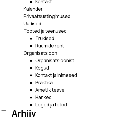
Kontakt
Kalender
Privaatsustingimused
Uudised
Tooted ja teenused
Trükised
Ruumide rent
Organisatsioon
Organisatsioonist
Kogud
Kontakt ja inimesed
Praktika
Ametlik teave
Hanked
Logod ja fotod
Arhiiv