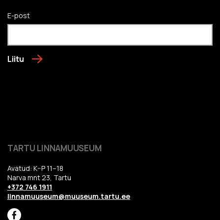
E-post
Liitu
TARTU LINNAMUUSEUM
Avatud: K–P 11–18
Narva mnt 23, Tartu
+372 746 1911
linnamuuseum@muuseum.tartu.ee