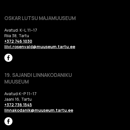
OSKAR LUTSU MAJAMUUSEUM
Avatud: K–L 11–17
Riia 38, Tartu
+372 746 1030
liivi.rosenvald@muuseum.tartu.ee
19. SAJANDI LINNAKODANIKU
MUUSEUM
Avatud:K–P 11–17
Jaani 16, Tartu
+372 736 1545
linnakodanik@muuseum.tartu.ee