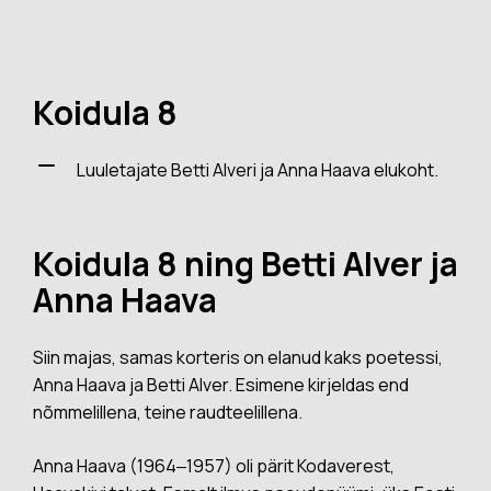
Koidula 8
Luuletajate Betti Alveri ja Anna Haava elukoht.
Koidula 8 ning Betti Alver ja
Anna Haava
Siin majas, samas korteris on elanud kaks poetessi,
Anna Haava ja Betti Alver. Esimene kirjeldas end
nõmmelillena, teine raudteelillena.
Anna Haava (1964‒1957) oli pärit Kodaverest,