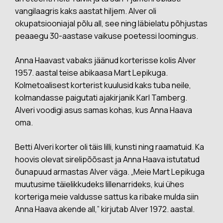
vangilaagris kaks aastat hiljem. Alver oli
okupatsiooniajal põlu all, see ning läbielatu põhjustas
peaaegu 30-aastase vaikuse poetessi loomingus.
Anna Haavast vabaks jäänud korterisse kolis Alver
1957. aastal teise abikaasa Mart Lepikuga.
Kolmetoalisest korterist kuulusid kaks tuba neile,
kolmandasse paigutati ajakirjanik Karl Tamberg.
Alveri voodigi asus samas kohas, kus Anna Haava
oma.
Betti Alveri korter oli täis lilli, kunsti ning raamatuid. Ka
hoovis olevat sirelipõõsast ja Anna Haava istutatud
õunapuud armastas Alver väga. „Meie Mart Lepikuga
muutusime täielikkudeks lillenarrideks, kui ühes
korteriga meie valdusse sattus ka ribake mulda siin
Anna Haava akende all,” kirjutab Alver 1972. aastal.