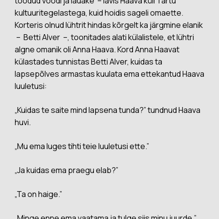
toodud voodi ja lauake – lävis Haava küll Tartu
kultuuritegelastega, kuid hoidis sageli omaette.
Korteris olnud lühtrit hindas kõrgelt ka järgmine elanik
– Betti Alver –, toonitades alati külalistele, et lühtri
algne omanik oli Anna Haava. Kord Anna Haavat
külastades tunnistas Betti Alver, kuidas ta
lapsepõlves armastas kuulata ema ettekantud Haava
luuletusi:
„Kuidas te saite mind lapsena tunda?” tundnud Haava
huvi.
„Mu ema luges tihti teie luuletusi ette.”
„Ja kuidas ema praegu elab?”
„Ta on haige.”
„Minge enne ema vaatama ja tulge siis minu juurde,”