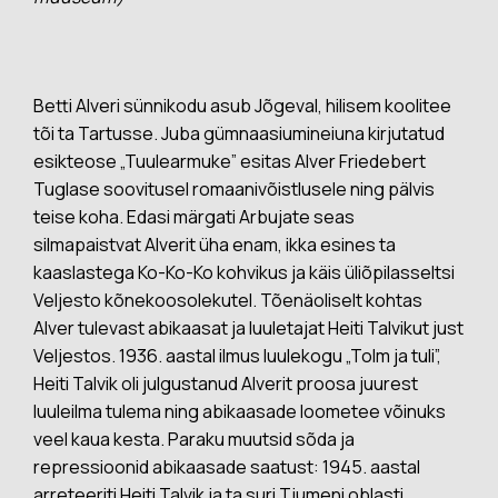
Betti Alveri sünnikodu asub Jõgeval, hilisem koolitee
tõi ta Tartusse. Juba gümnaasiumineiuna kirjutatud
esikteose „Tuulearmuke” esitas Alver Friedebert
Tuglase soovitusel romaanivõistlusele ning pälvis
teise koha. Edasi märgati Arbujate seas
silmapaistvat Alverit üha enam, ikka esines ta
kaaslastega Ko-Ko-Ko kohvikus ja käis üliõpilasseltsi
Veljesto kõnekoosolekutel. Tõenäoliselt kohtas
Alver tulevast abikaasat ja luuletajat Heiti Talvikut just
Veljestos. 1936. aastal ilmus luulekogu „Tolm ja tuli”,
Heiti Talvik oli julgustanud Alverit proosa juurest
luuleilma tulema ning abikaasade loometee võinuks
veel kaua kesta. Paraku muutsid sõda ja
repressioonid abikaasade saatust: 1945. aastal
arreteeriti Heiti Talvik ja ta suri Tjumeni oblasti