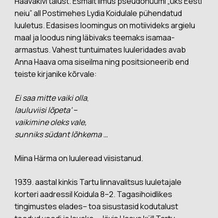
Haavakivi talust. Esmalt ilmus pseudonüümi „üks Eesti
neiu” all Postimehes Lydia Koidulale pühendatud
luuletus. Edasises loomingus on motiivideks argielu
maal ja loodus ning läbivaks teemaks isamaa-
armastus. Vahest tuntuimates luuleridades avab
Anna Haava oma siseilma ning positsioneerib end
teiste kirjanike kõrvale:
Ei saa mitte vaiki olla
,
lauluviisi lõpeta’
–
vaikimine oleks vale,
sunniks südant lõhkema …
Miina Härma on luuleread viisistanud.
1939. aastal kinkis Tartu linnavalitsus luuletajale
korteri aadressil Koidula 8–2. Tagasihoidlikes
tingimustes elades– toa sisustasid kodutalust