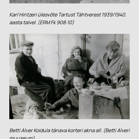
Karl Hintzeri ülesvõte Tartust Tähtverest 1939/1940.
aasta talvel. (ERM Fk 908:10)
Betti Alver Koidula tänava korteri akna all. (Betti Alveri
muuseum)