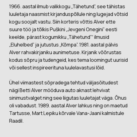
1966. aastal ilmub valikkogu „Tähetund”, see tähistas
luuletaja naasmist kirjanduspõllule ning lugejad võtsid
kogu soojalt vastu. Siin korteris võttis Alver ette
suure töö ja tõlkis Puškini „Jevgeni Onegini” eesti
keelde, pärast kogumikku „Tähetund”“ ilmusid
„Eluhelbed” ja jutustus „Kõmpa”. 1981. aastal pälvis
Alver rahvakirjaniku aunimetuse. Kirjanik võõrustas
kodus sõpru ja tudengeid, kes tema loomingut uurisid
või sellest inspireerituna luulelavastusi lõid.
Ühel viimastest sõpradega tehtud väljasõitudest
nägi Betti Alver mööduva auto aknast lehvivat
sinimustvalget ning see liigutas luuletajat väga. Õhus
oli vabadust. 1989. aastal Alver lahkus ning on maetud
Tartusse, Mart Lepiku kõrvale Vana-Jaani kalmistule
Raadil.