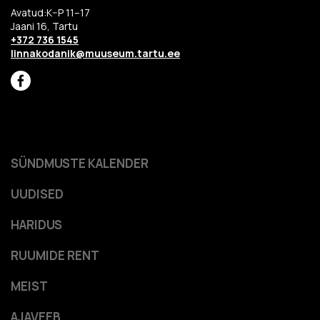
Avatud:K–P 11–17
Jaani 16, Tartu
+372 736 1545
linnakodanik@muuseum.tartu.ee
SÜNDMUSTE KALENDER
UUDISED
HARIDUS
RUUMIDE RENT
MEIST
AJAVEEB