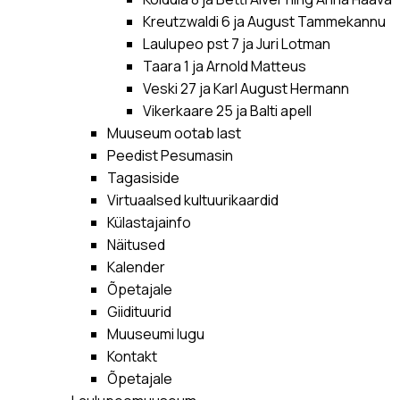
Kreutzwaldi 6 ja August Tammekannu
Laulupeo pst 7 ja Juri Lotman
Taara 1 ja Arnold Matteus
Veski 27 ja Karl August Hermann
Vikerkaare 25 ja Balti apell
Muuseum ootab last
Peedist Pesumasin
Tagasiside
Virtuaalsed kultuurikaardid
Külastajainfo
Näitused
Kalender
Õpetajale
Giidituurid
Muuseumi lugu
Kontakt
Õpetajale