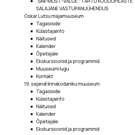
“SINI-MUST-VALGE”: TARTU KOOLIÕPILASTE
SALAJANE VASTUPANUÜHENDUS
Oskar Lutsu majamuuseum
Tagasiside
Külastajainfo
Näitused
Kalender
Õpetajale
Ekskursioonid ja programmid
Muuseumi lugu
Kontakt
19. sajandi linnakodaniku muuseum
Tagasiside
Külastajainfo
Näitused
Kalender
Õpetajale
Ekskursioonid ja programmid