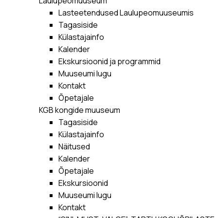
Laulupeomuuseum
Lasteetendused Laulupeomuuseumis
Tagasiside
Külastajainfo
Kalender
Ekskursioonid ja programmid
Muuseumi lugu
Kontakt
Õpetajale
KGB kongide muuseum
Tagasiside
Külastajainfo
Näitused
Kalender
Õpetajale
Ekskursioonid
Muuseumi lugu
Kontakt