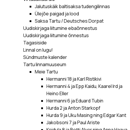
Jalutuskäik baltisaksa tudengilinnas
Ülejõe paigad ja lood
Saksa Tartu / Deutsches Dorpat
Uudiskirjaga liitumine ebaõnnestus
Uudiskirjaga liitumine õnnestus
Tagasiside
Linnal on lugu!
Sündmuste kalender
Tartu linnamuuseum
Meie Tartu
Hermanni 18 ja Karl Ristikivi
Hermanni 4 ja Epp Kaidu, Kaarel Ird ja
Heino Eller
Hermanni 6 ja Eduard Tubin
Hurda 2 ja Anton Starkopf
Hurda 9 ja Uku Masing ning Edgar Kant
Jakobsoni 7 ja Paul Ariste
Koidula 8 ja Betti Alver ning Anna Haava