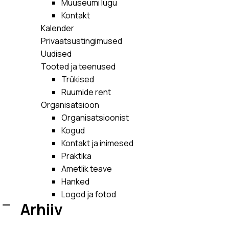
Muuseumi lugu
Kontakt
Kalender
Privaatsustingimused
Uudised
Tooted ja teenused
Trükised
Ruumide rent
Organisatsioon
Organisatsioonist
Kogud
Kontakt ja inimesed
Praktika
Ametlik teave
Hanked
Logod ja fotod
Arhiiv