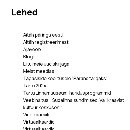
Lehed
Aitäh päringu eest!
Aitäh registreerimast!
Ajaveeb
Blogi
Liitu meie uudiskirjaga
Meist meedias
Tagasiside koolitusele ”Päranditargaks”
Tartu 2024
Tartu Linnamuuseumi haridusprogrammid
Veebinäitus: “Südalinna sündimised. Vallikraavist
kultuurikeskuseni”
Videopäevik
Virtuaalkaardid
Virtuaalkaardid