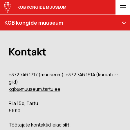
KGB KONGIDE MUUSEUM
KGB kongide muuseum
Kontakt
+372 746 1717 (muuseum), +372 746 1914 (kuraator-
giid)
kgb@muuseum.tartu.ee
Riia 15b, Tartu
51010
Töötajate kontaktid leiad
siit
.