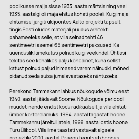
poolikusse majja sisse 1933. aasta märtsis ning veel
1935. aastalgi oli maja ehitus kohati pooleli. Kuigi maja
ehitamisel järgiti üldjoontes Aalto projekti täpselt,
tingis Eesti oludes materjali puudus arhitekti
pahameeleks selle, et villa seinad tehti 46
sentimeetri asemel 65 sentimeetri paksused. Ka
uuenduslik lamekatus polnud kuigi veekindel. Ühtlasi
tekitas see kohalikes palju kõneainet, kuna sellist
katust polnud paljud inimesed varem näinudki, mõned
pidanud seda suisa jumalavastaseks nähtuseks.
Perekond Tammekann lahkus nõukogude võimu eest
1940. aastal jäädavalt Soome. Nõukogude perioodil
muudeti nende endist kodu radikaalselt ja villa ehitati
ümber korterelamuks. 1994. aastal tagastati hoone
Tammekannu järeltulijatele, 1998. aastal ostis hoone
Turu Ülikool. Villa ilme taastati vastavalt algsele
projektile 2000. aastal. Praegu tegutseb hoones