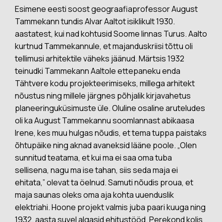
Esimene eesti soost geograafiaprofessor August
Tammekann tundis Alvar Aaltot isiklikult 1930.
aastatest, kui nad kohtusid Soome linnas Turus. Aalto
kurtnud Tammekannule, et majanduskriisi tõttu oli
tellimusi arhitektile väheks jäänud. Märtsis 1932
teinudki Tammekann Aaltole ettepaneku enda
Tähtvere kodu projekteerimiseks, millega arhitekt
nõustus ning millele järgnes põhjalik kirjavahetus
planeeringuküsimuste üle. Oluline osaline aruteludes
oli ka August Tammekannu soomlannast abikaasa
Irene, kes muu hulgas nõudis, et tema tuppa paistaks
õhtupäike ning aknad avaneksid lääne poole. „Olen
sunnitud teatama, et kui ma ei saa oma tuba
sellisena, nagu ma ise tahan, siis seda maja ei
ehitata,” olevat ta öelnud. Samuti nõudis proua, et
maja saunas oleks oma aja kohta uuenduslik
elektriahi. Hoone projekt valmis juba paari kuuga ning
1932. aasta suvel algasid ehitustööd. Perekond kolis