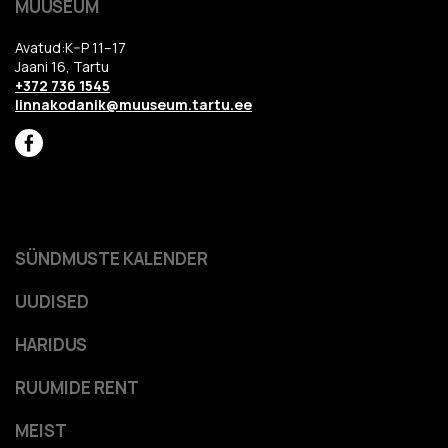
MUUSEUM
Avatud:K–P 11–17
Jaani 16, Tartu
+372 736 1545
linnakodanik@muuseum.tartu.ee
SÜNDMUSTE KALENDER
UUDISED
HARIDUS
RUUMIDE RENT
MEIST