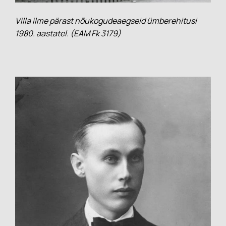
Villa ilme pärast nõukogudeaegseid ümberehitusi
1980. aastatel. (EAM Fk 3179)