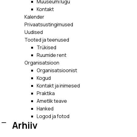
Muuseumi lugu
Kontakt
Kalender
Privaatsustingimused
Uudised
Tooted ja teenused
Trükised
Ruumide rent
Organisatsioon
Organisatsioonist
Kogud
Kontakt ja inimesed
Praktika
Ametlik teave
Hanked
Logod ja fotod
Arhiiv