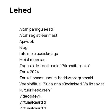
Lehed
Aitäh päringu eest!
Aitäh registreerimast!
Ajaveeb
Blogi
Liitu meie uudiskirjaga
Meist meedias
Tagasiside koolitusele ”Päranditargaks”
Tartu 2024
Tartu Linnamuuseumi haridusprogrammid
Veebinäitus: “Südalinna sündimised. Vallikraavist
kultuurikeskuseni”
Videopäevik
Virtuaalkaardid
Virtuaalkaardid