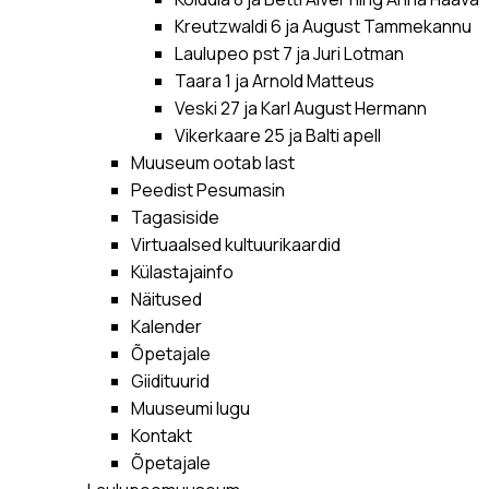
Kreutzwaldi 6 ja August Tammekannu
Laulupeo pst 7 ja Juri Lotman
Taara 1 ja Arnold Matteus
Veski 27 ja Karl August Hermann
Vikerkaare 25 ja Balti apell
Muuseum ootab last
Peedist Pesumasin
Tagasiside
Virtuaalsed kultuurikaardid
Külastajainfo
Näitused
Kalender
Õpetajale
Giidituurid
Muuseumi lugu
Kontakt
Õpetajale