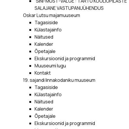
“SINI-MUST-VALGE”: TARTU KOOLIÕPILASTE
SALAJANE VASTUPANUÜHENDUS
Oskar Lutsu majamuuseum
Tagasiside
Külastajainfo
Näitused
Kalender
Õpetajale
Ekskursioonid ja programmid
Muuseumi lugu
Kontakt
19. sajandi linnakodaniku muuseum
Tagasiside
Külastajainfo
Näitused
Kalender
Õpetajale
Ekskursioonid ja programmid