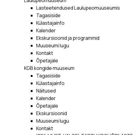
Laulupeomuuseum
Lasteetendused Laulupeomuuseumis
Tagasiside
Külastajainfo
Kalender
Ekskursioonid ja programmid
Muuseumi lugu
Kontakt
Õpetajale
KGB kongide muuseum
Tagasiside
Külastajainfo
Näitused
Kalender
Õpetajale
Ekskursioonid
Muuseumi lugu
Kontakt