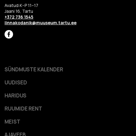
Avatud:K–P 11–17
Jaani 16, Tartu
+372 736 1545
linnakodanik@muuseum.tartu.ee
SÜNDMUSTE KALENDER
UUDISED
HARIDUS
RUUMIDE RENT
MEIST
AJAVEEB