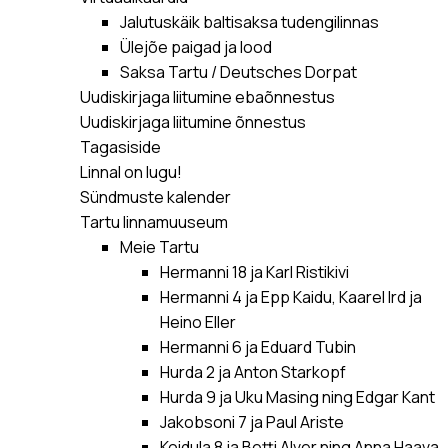
Jalutuskäik baltisaksa tudengilinnas
Ülejõe paigad ja lood
Saksa Tartu / Deutsches Dorpat
Uudiskirjaga liitumine ebaõnnestus
Uudiskirjaga liitumine õnnestus
Tagasiside
Linnal on lugu!
Sündmuste kalender
Tartu linnamuuseum
Meie Tartu
Hermanni 18 ja Karl Ristikivi
Hermanni 4 ja Epp Kaidu, Kaarel Ird ja
Heino Eller
Hermanni 6 ja Eduard Tubin
Hurda 2 ja Anton Starkopf
Hurda 9 ja Uku Masing ning Edgar Kant
Jakobsoni 7 ja Paul Ariste
Koidula 8 ja Betti Alver ning Anna Haava