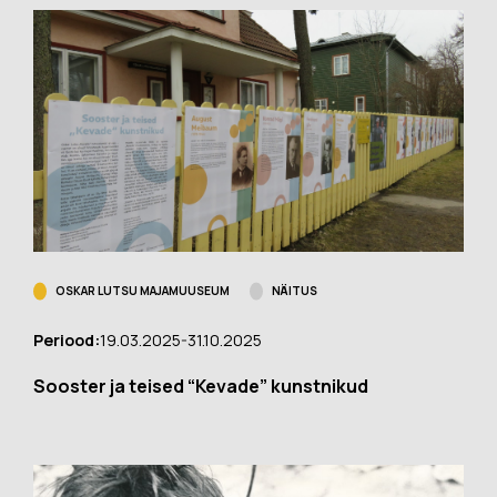
OSKAR LUTSU MAJAMUUSEUM
OSKAR LUTSU MAJAMUUSEUM
NÄITUS
NÄITUS
Näitus “O. Lutsu
Periood:
19.03.2025-31.10.2025
majamuuseumile 1970.
Sooster ja teised “Kevade” kunstnikud
aastatel kingitud vimplid”