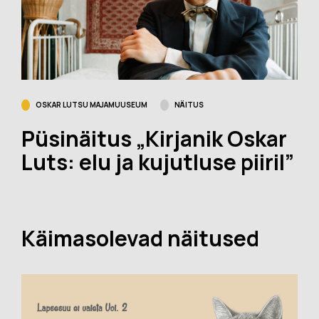
OSKAR LUTSU MAJAMUUSEUM
NÄITUS
Püsinäitus „Kirjanik Oskar
Luts: elu ja kujutluse piiril”
Käimasolevad näitused