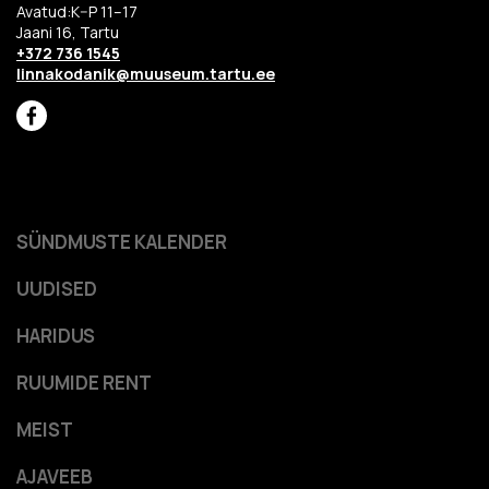
Avatud:K–P 11–17
Jaani 16, Tartu
+372 736 1545
linnakodanik@muuseum.tartu.ee
SÜNDMUSTE KALENDER
UUDISED
HARIDUS
RUUMIDE RENT
MEIST
AJAVEEB