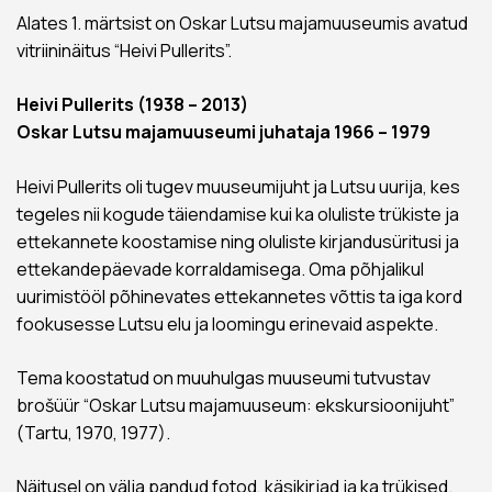
Alates 1. märtsist on Oskar Lutsu majamuuseumis avatud
vitriininäitus “Heivi Pullerits”.
Heivi Pullerits (1938 – 2013)
Oskar Lutsu majamuuseumi juhataja 1966 – 1979
Heivi Pullerits oli tugev muuseumijuht ja Lutsu uurija, kes
tegeles nii kogude täiendamise kui ka oluliste trükiste ja
ettekannete koostamise ning oluliste kirjandusüritusi ja
ettekandepäevade korraldamisega. Oma põhjalikul
uurimistööl põhinevates ettekannetes võttis ta iga kord
fookusesse Lutsu elu ja loomingu erinevaid aspekte.
Tema koostatud on muuhulgas muuseumi tutvustav
brošüür “Oskar Lutsu majamuuseum: ekskursioonijuht”
(Tartu, 1970, 1977).
Näitusel on välja pandud fotod, käsikirjad ja ka trükised.