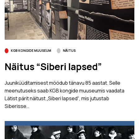
KGB KONGIDE MUUSEUM
NÄITUS
Näitus “Siberi lapsed”
Juuniküüditamisest möödub tänavu 85 aastat. Selle
meenutuseks saab KGB kongide muuseumis vaadata
Lätist pärit näitust „Siberi lapsed“, mis jutustab
Siberisse…