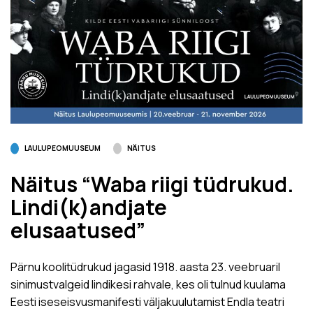
LAULUPEOMUUSEUM
NÄITUS
Näitus “Waba riigi tüdrukud.
Lindi(k)andjate
elusaatused”
Pärnu koolitüdrukud jagasid 1918. aasta 23. veebruaril
sinimustvalgeid lindikesi rahvale, kes oli tulnud kuulama
Eesti iseseisvusmanifesti väljakuulutamist Endla teatri