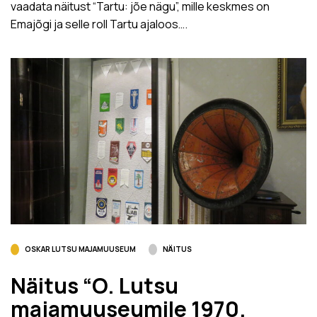
vaadata näitust “Tartu: jõe nägu”, mille keskmes on
Emajõgi ja selle roll Tartu ajaloos….
OSKAR LUTSU MAJAMUUSEUM
NÄITUS
Näitus “O. Lutsu
majamuuseumile 1970.