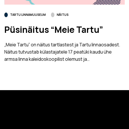
TARTU LINNAMUUSEUM
NÄITUS
Püsinäitus “Meie Tartu”
„Meie Tartu” on näitus tartlastest ja Tartu linnaosadest.
Näitus tutvustab külastajatele 17 peatüki kaudu ühe
armsa linna kaleidoskoopilist olemust ja…