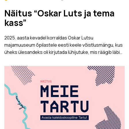
Näitus “Oskar Luts ja tema
kass”
2025. aasta kevadel korraldas Oskar Lutsu
majamuuseum õpilastele eesti keele võistlusmängu, kus
üheks ülesandeks oli kirjutada lühijutuke, mis räägib läbi…