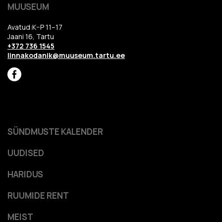
MUUSEUM
Avatud:K–P 11–17
Jaani 16, Tartu
+372 736 1545
linnakodanik@muuseum.tartu.ee
SÜNDMUSTE KALENDER
UUDISED
HARIDUS
RUUMIDE RENT
MEIST