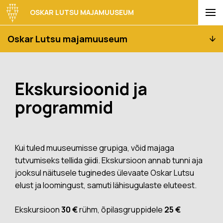
OSKAR LUTSU MAJAMUUSEUM
Oskar Lutsu majamuuseum
Ekskursioonid ja
programmid
Kui tuled muuseumisse grupiga, võid majaga
tutvumiseks tellida giidi. Ekskursioon annab tunni aja
jooksul näitusele tuginedes ülevaate Oskar Lutsu
elust ja loomingust, samuti lähisugulaste eluteest.
Ekskursioon
30
€
rühm, õpilasgruppidele
25 €