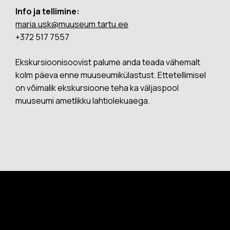
Info ja tellimine:
maria.usk@muuseum.tartu.ee
+372
517 7557
Ekskursioonisoovist palume anda teada vähemalt
kolm päeva enne muuseumikülastust. Ettetellimisel
on võimalik ekskursioone teha ka väljaspool
muuseumi ametlikku lahtiolekuaega.