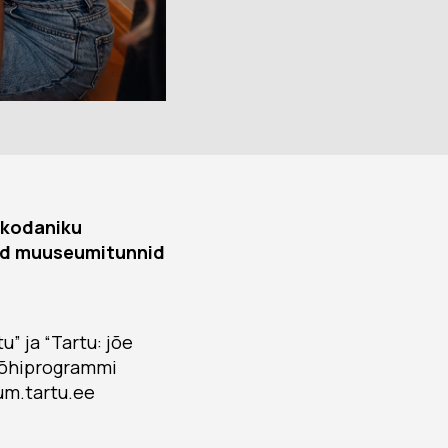
akodaniku
ad muuseumitunnid
” ja “Tartu: jõe
 põhiprogrammi
m.tartu.ee