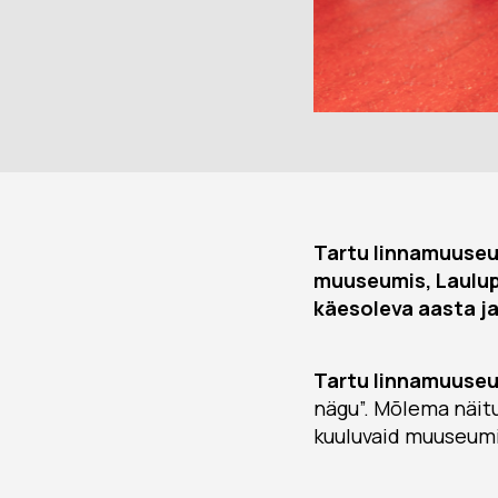
Tartu linnamuuseu
muuseumis, Laulu
käesoleva aasta j
Tartu linnamuuse
nägu”. Mõlema näit
kuuluvaid muuseum