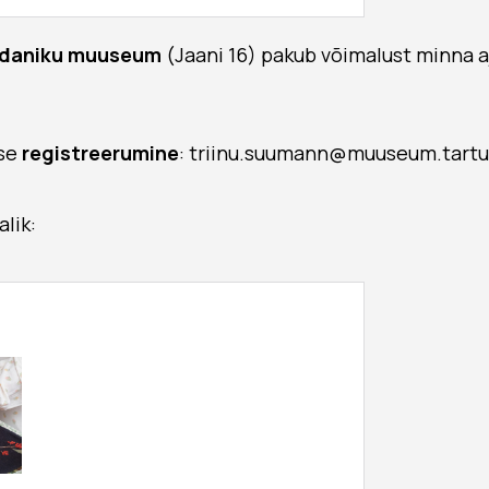
kodaniku muuseum
(Jaani 16) pakub võimalust minna a
se
registreerumine
: triinu.suumann@muuseum.tartu
lik: