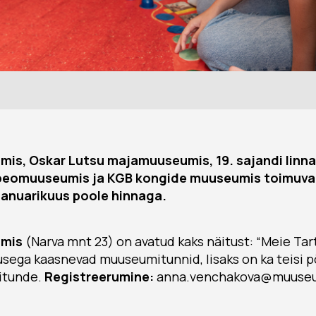
mis, Oskar Lutsu majamuuseumis, 19. sajandi linn
peomuuseumis ja KGB kongide muuseumis toimuv
aanuarikuus poole hinnaga.
umis
(Narva mnt 23) on avatud kaks näitust: “Meie Tartu
usega kaasnevad muuseumitunnid, lisaks on ka teisi
itunde.
Registreerumine:
anna.venchakova@muuseu