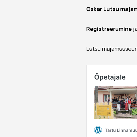
Oskar Lutsu maj
Registreerumine
j
Lutsu majamuuseumi