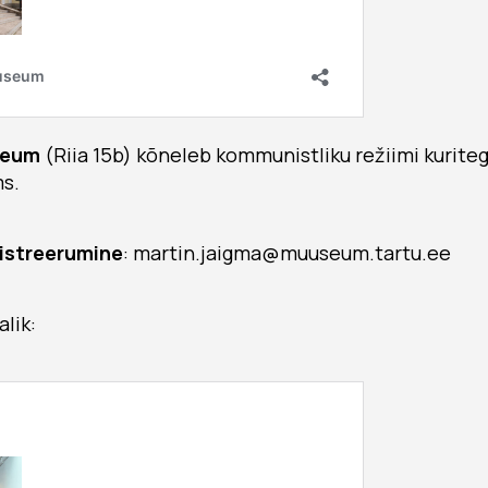
seum
(Riia 15b) kõneleb kommunistliku režiimi kurite
s.
istreerumine
: martin.jaigma@muuseum.tartu.ee
lik: