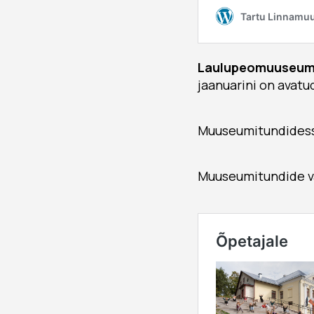
Laulupeomuuseu
jaanuarini on avatud
Muuseumitundides
Muuseumitundide va