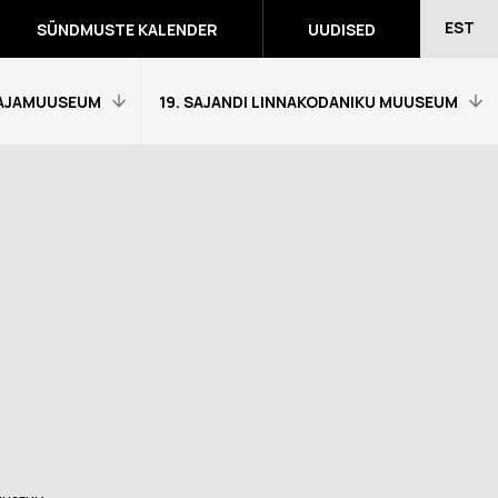
EST
SÜNDMUSTE KALENDER
UUDISED
AJAMUUSEUM
19. SAJANDI LINNAKODANIKU MUUSEUM
Avaleht
Külastajainfo
Näitused
Õpetajale
eumitunni
Tagasiside muuseumitunni kohta
Ekskursioonid ja programmid
a programmid
Muuseumi lugu
võidutööd
Kontakt