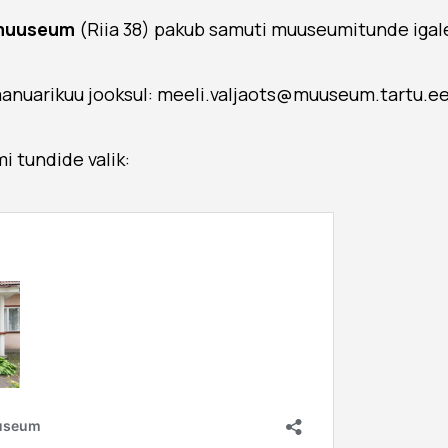
amuuseum
(Riia 38) pakub samuti muuseumitunde igal
aanuarikuu jooksul: meeli.valjaots@muuseum.tartu.e
 tundide valik: