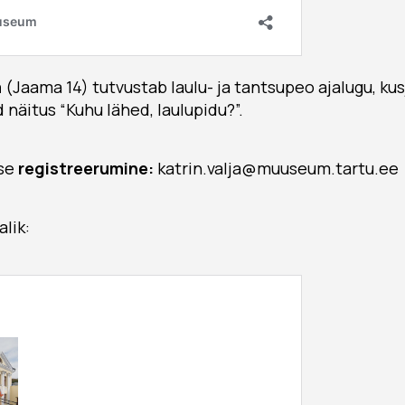
m
(Jaama 14) tutvustab laulu- ja tantsupeo ajalugu, kus
 näitus “Kuhu lähed, laulupidu?”.
se
registreerumine:
katrin.valja@muuseum.tartu.ee
lik: