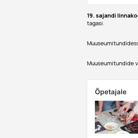
19. sajandi linna
tagasi.
Muuseumitundides
Muuseumitundide va