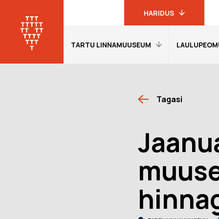
HARIDUS
TARTU LINNAMUUSEUM
LAULUPEOM
Linnamuuseumi
haridusprogrammid
Tartu
linnamuuseum
Avaleht
Avaleht
19. sajandi
Tagasi
Külastajainfo
Külastajain
linnakodaniku
muuseum
Näitused
Näitused
Jaanua
Laulupeomuuseum
Õpetajale
Õpetajale
KGB kongide
Giidituurid
Etendused
muuse
muuseum
Tagasiside
Tagasiside
Oskar Lutsu
muuseumitunni kohta
muuseumitu
muuseum
hinna
Muuseumi lugu
Ekskursioon
programmi
Meie Tartu