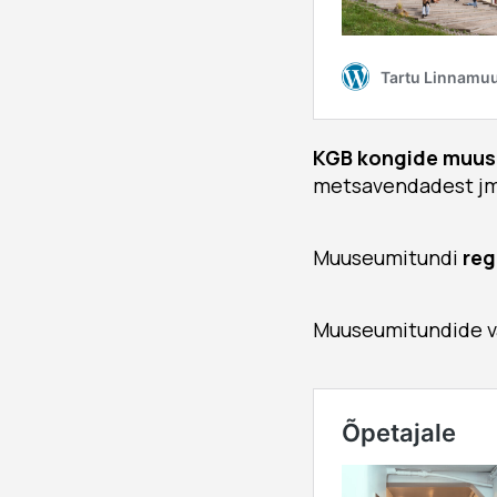
KGB kongide muu
metsavendadest jm
Muuseumitundi
reg
Muuseumitundide va