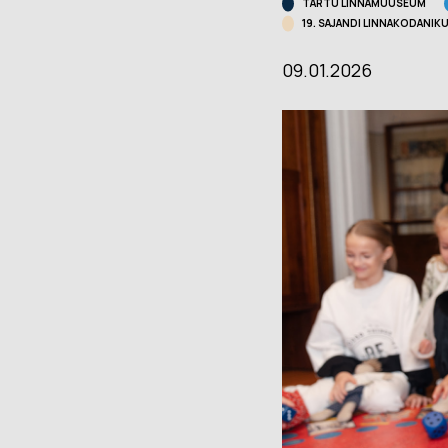
TARTU LINNAMUUSEUM
Muuseumi l
19. SAJANDI LINNAKODANI
Veebinäitus: “Südalinna
sündimised. Vallikraavist
Kontakt
09.01.2026
kultuurikeskuseni”
(2024)
Püsinäituse 2001-2023
Avatud:
T
«Dorpat. Jurjev. Tartu.»
Asukoht
virtuaaltuur
14, Tartu
Virtuaalnäitus:
“Randevuu.
Fac
Kohtumispaik Tartu”
(2018-2019)
Kontakt
Avatud:
K–P 11–18
Asukoht:
Narva mnt
23, Tartu
Facebook