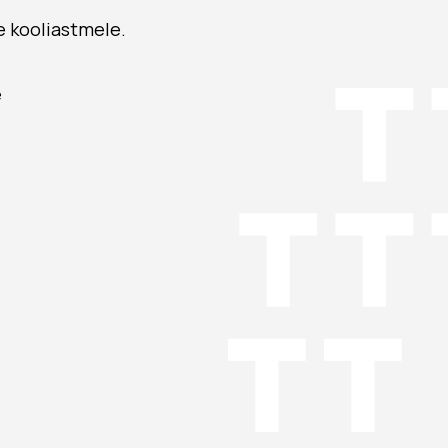
e kooliastmele.
e