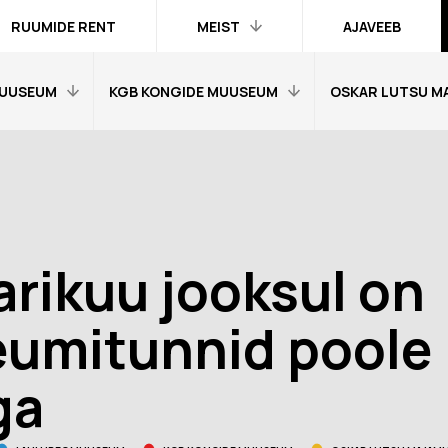
RUUMIDE RENT
MEIST
AJAVEEB
UUSEUM
KGB KONGIDE MUUSEUM
OSKAR LUTSU M
Kontakt ja
inimesed
Praktika
Avaleht
Avaleht
Kogud
fo
Külastajainfo
Külastajainfo
Trükised
Näitused
Näitused
Ametlik teave
rikuu jooksul on
Õpetajale
Õpetajale
Organisatsioonist
Tagasisidetunni
Tagasiside muus
umitunnid poole
Meist meedias
muuseumitunni kohta
kohta
Hanked
nni kohta
Ekskursioonid
Ekskursioonid j
ga
Logod ja fotod
id ja
Muuseumi lugu
Vestevõistluse 
d
Virtuaalkaardid
“SINI-MUST-VALGE”:
Muuseumi lugu