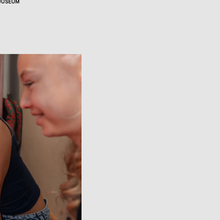
UUSEUM
Avatud:
K–P 11–17
Asukoht:
Jaani 16, Tartu
–17
Facebook
 38, Tartu
ok