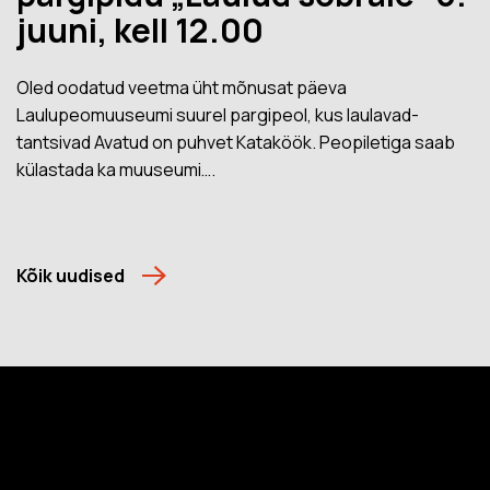
juuni, kell 12.00
Oled oodatud veetma üht mõnusat päeva
Laulupeomuuseumi suurel pargipeol, kus laulavad-
tantsivad Avatud on puhvet Kataköök. Peopiletiga saab
külastada ka muuseumi….
Kõik uudised