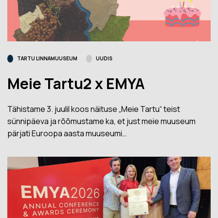
TARTU LINNAMUUSEUM
UUDIS
Meie Tartu2 x EMYA
Tähistame 3. juulil koos näituse „Meie Tartu“ teist
sünnipäeva ja rõõmustame ka, et just meie muuseum
pärjati Euroopa aasta muuseumi…