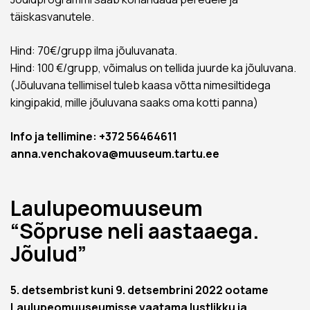
täiskasvanutele.
Hind: 70€/grupp ilma jõuluvanata.
Hind: 100 €/grupp, võimalus on tellida juurde ka jõuluvana.
(Jõuluvana tellimisel tuleb kaasa võtta nimesiltidega
kingipakid, mille jõuluvana saaks oma kotti panna)
Info ja tellimine: +372 56464611
anna.venchakova@muuseum.tartu.ee
Laulupeomuuseum
“Sõpruse neli aastaaega.
Jõulud”
5. detsembrist kuni 9. detsembrini 2022 ootame
Laulupeomuuseumisse vaatama lustlikku ja