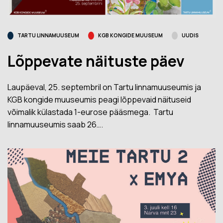
TARTU LINNAMUUSEUM
KGB KONGIDE MUUSEUM
UUDIS
Lõppevate näituste päev
Laupäeval, 25. septembril on Tartu linnamuuseumis ja
KGB kongide muuseumis peagi lõppevaid näituseid
võimalik külastada 1-eurose pääsmega. Tartu
linnamuuseumis saab 26….