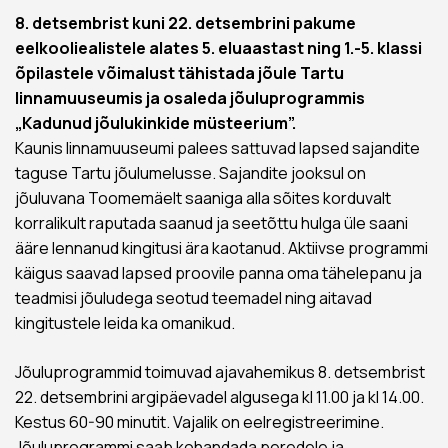
8. detsembrist kuni 22. detsembrini pakume
eelkooliealistele alates 5. eluaastast ning 1.-5. klassi
õpilastele võimalust tähistada jõule Tartu
linnamuuseumis ja osaleda jõuluprogrammis
„Kadunud jõulukinkide müsteerium”.
Kaunis linnamuuseumi palees sattuvad lapsed sajandite
taguse Tartu jõulumelusse. Sajandite jooksul on
jõuluvana Toomemäelt saaniga alla sõites korduvalt
korralikult raputada saanud ja seetõttu hulga üle saani
ääre lennanud kingitusi ära kaotanud. Aktiivse programmi
käigus saavad lapsed proovile panna oma tähelepanu ja
teadmisi jõuludega seotud teemadel ning aitavad
kingitustele leida ka omanikud.
Jõuluprogrammid toimuvad ajavahemikus 8. detsembrist
22. detsembrini argipäevadel algusega kl 11.00 ja kl 14.00.
Kestus 60-90 minutit. Vajalik on eelregistreerimine.
Jõuluprogrammi saab kohandada peredele ja