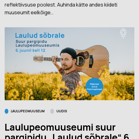
reflektiivsuse poolest. Auhinda kätte andes kiideti
muuseumit eelkõige…
LAULUPEOMUUSEUM
UUDIS
Laulupeomuuseumi suur
pargipidu „Laulud sõbrale“ 6.