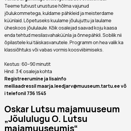
Teeme tutvust unustuse hõlma vajunud
jõulukommetega, kuldame pähkleid ja meisterdame
küünlaid. Lõpetuseks kuulame jõulujuttu ja laulame
üheskoos jõululaule. Kõik osalejad saavad koju kaasa
enda tehtud mesilasvahaküünla ja õnnepähkli. Sobilik nii
õpilastele kui täiskasvanutele. Programm on hea valik ka
klassiõhtuks või vabas vormis koosviibimiseks.
Kestus: 60–90 minutit
Hind: 3 € osaleja kohta
Registreerumine ja lisainfo
meiliaadressil
maarja.leedjarv@muuseum.tartu.ee
võ
i telefonil 736 1545
Oskar Lutsu majamuuseum
„Jõululugu O. Lutsu
majamuuseumis“