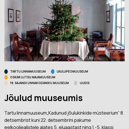
TARTU LINNAMUUSEUM
LAULUPEOMUUSEUM
OSKAR LUTSU MAJAMUUSEUM
19. SAJANDI LINNAKODANIKU MUUSEUM
UUDIS
Jõulud muuseumis
Tartu linnamuuseum„Kadunud jõulukinkide müsteerium” 8.
detsembrist kuni 22. detsembrini pakume
eelkooliealistele alates 5. eluaastast ning 1.-5. klassi