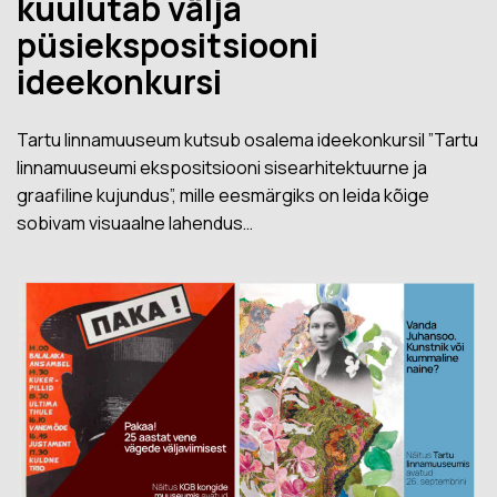
kuulutab välja
püsiekspositsiooni
ideekonkursi
Tartu linnamuuseum kutsub osalema ideekonkursil ”Tartu
linnamuuseumi ekspositsiooni sisearhitektuurne ja
graafiline kujundus”, mille eesmärgiks on leida kõige
sobivam visuaalne lahendus…