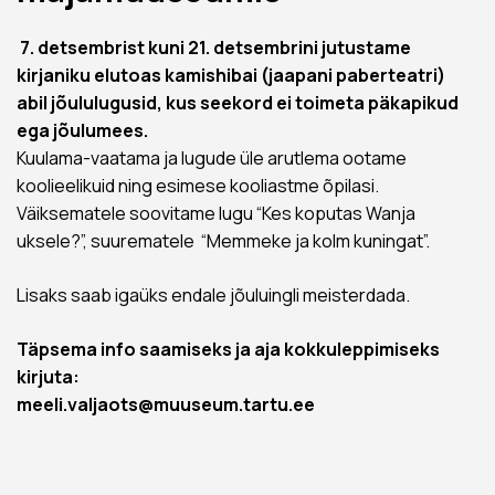
7. detsembrist kuni 21. detsembrini jutustame
kirjaniku elutoas kamishibai (jaapani paberteatri)
abil jõululugusid, kus seekord ei toimeta päkapikud
ega jõulumees.
Kuulama-vaatama ja lugude üle arutlema ootame
koolieelikuid ning esimese kooliastme õpilasi.
Väiksematele soovitame lugu “Kes koputas Wanja
uksele?”, suurematele “Memmeke ja kolm kuningat”.
Lisaks saab igaüks endale jõuluingli meisterdada.
Täpsema info saamiseks ja aja kokkuleppimiseks
kirjuta:
meeli.valjaots@muuseum.tartu.ee