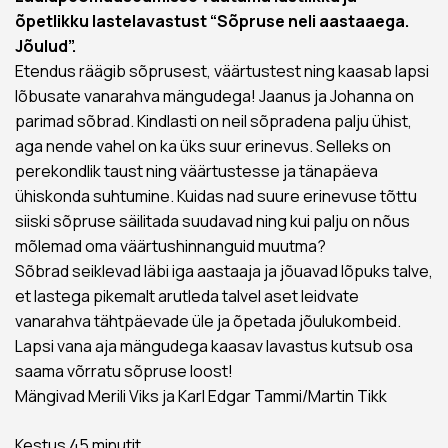
õpetlikku lastelavastust “Sõpruse neli aastaaega.
Jõulud”.
Etendus räägib sõprusest, väärtustest ning kaasab lapsi
lõbusate vanarahva mängudega! Jaanus ja Johanna on
parimad sõbrad. Kindlasti on neil sõpradena palju ühist,
aga nende vahel on ka üks suur erinevus. Selleks on
perekondlik taust ning väärtustesse ja tänapäeva
ühiskonda suhtumine. Kuidas nad suure erinevuse tõttu
siiski sõpruse säilitada suudavad ning kui palju on nõus
mõlemad oma väärtushinnanguid muutma?
Sõbrad seiklevad läbi iga aastaaja ja jõuavad lõpuks talve,
et lastega pikemalt arutleda talvel aset leidvate
vanarahva tähtpäevade üle ja õpetada jõulukombeid.
Lapsi vana aja mängudega kaasav lavastus kutsub osa
saama võrratu sõpruse loost!
Mängivad Merili Viks ja Karl Edgar Tammi/Martin Tikk
Kestus 45 minutit.