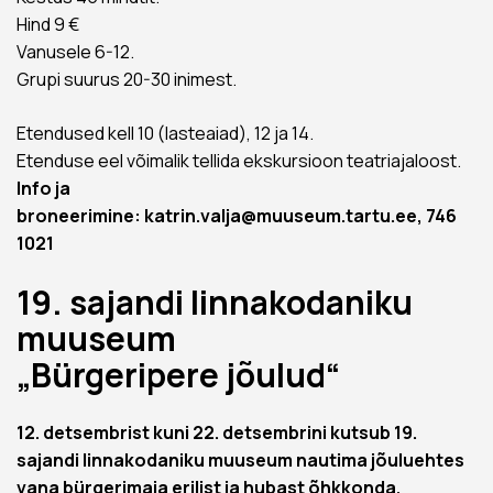
Hind 9 €
Vanusele 6-12.
Grupi suurus 20-30 inimest.
Etendused kell 10 (lasteaiad), 12 ja 14.
Etenduse eel võimalik tellida ekskursioon teatriajaloost.
Info ja
broneerimine:
katrin.valja@muuseum.tartu.ee
, 746
1021
19. sajandi linnakodaniku
muuseum
„Bürgeripere jõulud“
12. detsembrist kuni 22. detsembrini kutsub 19.
sajandi linnakodaniku muuseum nautima jõuluehtes
vana bürgerimaja erilist ja hubast õhkkonda.