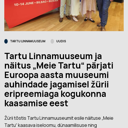
TARTU LINNAMUUSEUM
UUDIS
Tartu Linnamuuseum ja
näitus „Meie Tartu“ pärjati
Euroopa aasta muuseumi
auhindade jagamisel žürii
eripreemiaga kogukonna
kaasamise eest
Žürii tõstis Tartu Linnamuuseumit esile näituse „Meie
Tartu“ kaasava iseloomu, dünaamilisuse ning