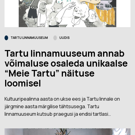
TARTU LINNAMUUSEUM
UUDIS
Tartu linnamuuseum annab
võimaluse osaleda unikaalse
“Meie Tartu” näituse
loomisel
Kultuuripealinna aasta on ukse ees ja Tartu linnale on
järgmine aasta märgilise tähtsusega. Tartu
linnamuuseum kutsub praegusi ja endisi tartlasi…