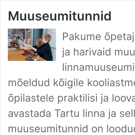
Muuseumitunnid
Pakume õpetaja
ja harivaid mu
linnamuuseumi
mõeldud kõigile kooliast
õpilastele praktilisi ja loo
avastada Tartu linna ja sell
muuseumitunnid on loodud 