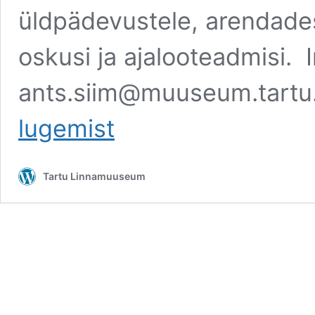
üldpädevustele, arendades 
oskusi ja ajalooteadmisi. 
ants.siim@muuseum.tartu.
lugemist
Tartu Linnamuuseum