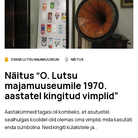
OSKAR LUTSU MAJAMUUSEUM
NÄITUS
Näitus “O. Lutsu
majamuuseumile 1970.
aastatel kingitud vimplid”
Aastakümneid tagasi oli kombeks, et asutustel,
sealhulgas koolidel olid olemas oma vimplid, mida kasutati
enda sümbolina. Neid kingiti külalistele ja…