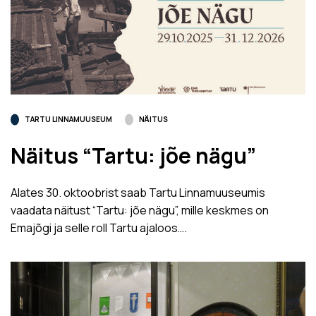
TARTU LINNAMUUSEUM
NÄITUS
Näitus “Tartu: jõe nägu”
Alates 30. oktoobrist saab Tartu Linnamuuseumis
vaadata näitust “Tartu: jõe nägu”, mille keskmes on
Emajõgi ja selle roll Tartu ajaloos….