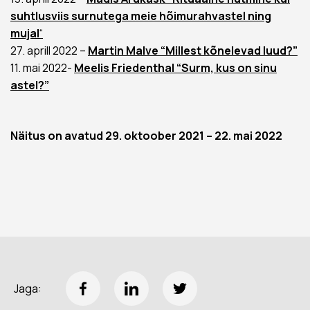
suhtlusviis surnutega meie hõimurahvastel ning
mujal
“
27. aprill 2022 –
Martin Malve “Millest kõnelevad luud?”
11. mai 2022-
Meelis Friedenthal “Surm, kus on sinu
astel?”
Näitus on avatud 29. oktoober 2021 – 22. mai 2022
Jaga: