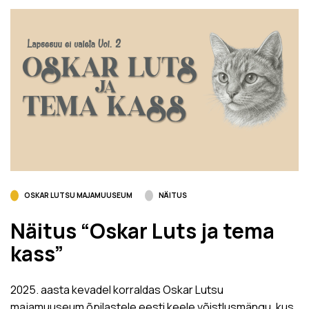
OSKAR LUTSU MAJAMUUSEUM
NÄITUS
Näitus “Oskar Luts ja tema
kass”
2025. aasta kevadel korraldas Oskar Lutsu
majamuuseum õpilastele eesti keele võistlusmängu, kus