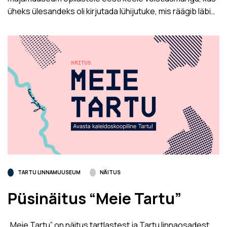
üheks ülesandeks oli kirjutada lühijutuke, mis räägib läbi…
TARTU LINNAMUUSEUM
NÄITUS
Püsinäitus “Meie Tartu”
„Meie Tartu” on näitus tartlastest ja Tartu linnaosadest.