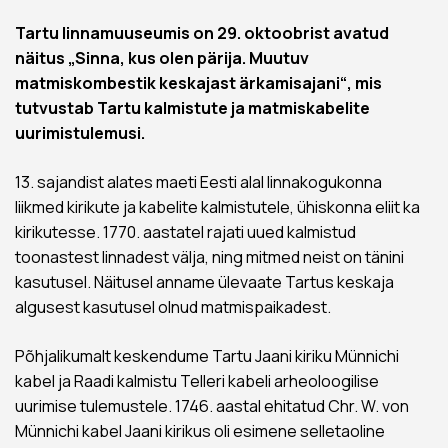
Tartu linnamuuseumis on 29. oktoobrist avatud
näitus „Sinna, kus olen pärija. Muutuv
matmiskombestik keskajast ärkamisajani“, mis
tutvustab Tartu kalmistute ja matmiskabelite
uurimistulemusi.
13. sajandist alates maeti Eesti alal linnakogukonna
liikmed kirikute ja kabelite kalmistutele, ühiskonna eliit ka
kirikutesse. 1770. aastatel rajati uued kalmistud
toonastest linnadest välja, ning mitmed neist on tänini
kasutusel. Näitusel anname ülevaate Tartus keskaja
algusest kasutusel olnud matmispaikadest.
Põhjalikumalt keskendume Tartu Jaani kiriku Münnichi
kabel ja Raadi kalmistu Telleri kabeli arheoloogilise
uurimise tulemustele. 1746. aastal ehitatud Chr. W. von
Münnichi kabel Jaani kirikus oli esimene selletaoline