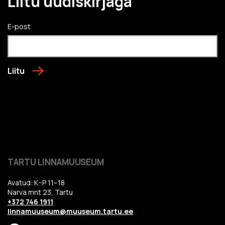
Liitu uudiskirjaga
E-post
Liitu
TARTU LINNAMUUSEUM
Avatud: K–P 11–18
Narva mnt 23, Tartu
+372 746 1911
linnamuuseum@muuseum.tartu.ee