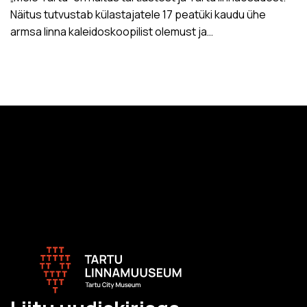
Näitus tutvustab külastajatele 17 peatüki kaudu ühe
armsa linna kaleidoskoopilist olemust ja…