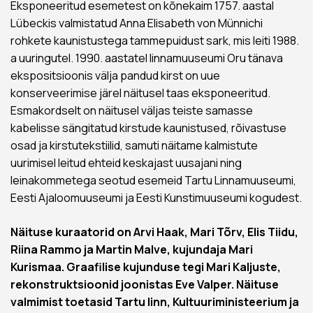
Eksponeeritud esemetest on kõnekaim 1757. aastal
Lübeckis valmistatud Anna Elisabeth von Münnichi
rohkete kaunistustega tammepuidust sark, mis leiti 1988.
a uuringutel. 1990. aastatel linnamuuseumi Oru tänava
ekspositsioonis välja pandud kirst on uue
konserveerimise järel näitusel taas eksponeeritud.
Esmakordselt on näitusel väljas teiste samasse
kabelisse sängitatud kirstude kaunistused, rõivastuse
osad ja kirstutekstiilid, samuti näitame kalmistute
uurimisel leitud ehteid keskajast uusajani ning
leinakommetega seotud esemeid Tartu Linnamuuseumi,
Eesti Ajaloomuuseumi ja Eesti Kunstimuuseumi kogudest.
Näituse kuraatorid on Arvi Haak, Mari Tõrv, Elis Tiidu,
Riina Rammo ja Martin Malve, kujundaja Mari
Kurismaa. Graafilise kujunduse tegi Mari Kaljuste,
rekonstruktsioonid joonistas Eve Valper. Näituse
valmimist toetasid Tartu linn, Kultuuriministeerium ja