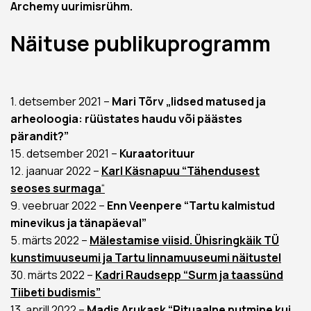
Archemy uurimisrühm.
Näituse publikuprogramm
1. detsember 2021 –
Mari Tõrv „Iidsed matused ja
arheoloogia: rüüstates haudu või päästes
pärandit?”
15. detsember 2021 –
Kuraatorituur
12. jaanuar 2022 –
Karl Käsnapuu “Tähendusest
seoses surmaga
“
9. veebruar 2022 –
Enn Veenpere “Tartu kalmistud
minevikus ja tänapäeval”
5. märts 2022 –
Mälestamise viisid. Ühisringkäik TÜ
kunstimuuseumi ja Tartu linnamuuseumi näitustel
30. märts 2022 –
Kadri Raudsepp “Surm ja taassünd
Tiibeti budismis”
13. aprill 2022 –
Madis Arukask “Rituaalne nutmine kui