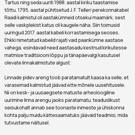
Tartus ning seda uuriti 1988. aastal kiriku taastamise
tõttu. 1795. aastal pühitsetud J. F. Telleri perekonnakabel
Raadi kalmistul oli aastakümneid otsekui maamärk, sest
selle vaskplekist katus oli kaugele näha. Siin toimusid
uuringud 2017. aastal kabeli korrastamisega seoses.
Ehkki nimetatud kabelid rajati vaid paarikümne aastase
vahega, esindavad need aastasadu kestnud kirikutesse
matmise traditsiooni lõppu ja tänapäevalgi kasutusel
olevate linnakalmistute algust.
Linnade pidev areng toob paratamatult kaasa ka selle, et
varasemad kalmistud jäävad ette mõnele uusehitusele.
Nii on kesk- ja uusaegsete matuste arheoloogiline
uurimine linna arengu jaoks paratamatu, teaduslikust
seisukohalt annab see toonaste inimeste ja ühiskonna
kohta palju muidu kättesaamatuks jäävaid teadmisi, mida
tutvustame näitusel.