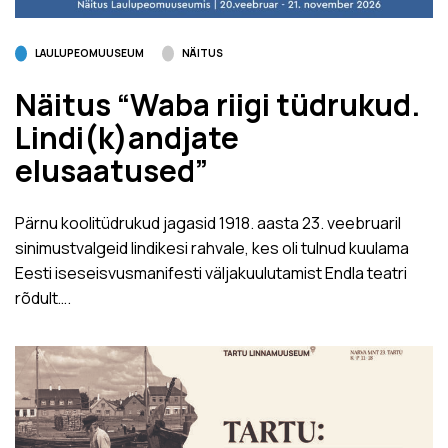
LAULUPEOMUUSEUM
NÄITUS
Näitus “Waba riigi tüdrukud.
Lindi(k)andjate
elusaatused”
Pärnu koolitüdrukud jagasid 1918. aasta 23. veebruaril
sinimustvalgeid lindikesi rahvale, kes oli tulnud kuulama
Eesti iseseisvusmanifesti väljakuulutamist Endla teatri
rõdult….