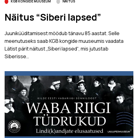
KGB KONGIDE MUUSEUM
NÄITUS
Näitus “Siberi lapsed”
Juuniküüditamisest möödub tänavu 85 aastat. Selle
meenutuseks saab KGB kongide muuseumis vaadata
Lätist pärit näitust „Siberi lapsed“, mis jutustab
Siberisse…