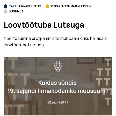
TARTU LINNAMUUSEUM
OSKAR LUTSU MAJAMUUSEUM
SÜNDMUS
Loovtöötuba Lutsuga
Noortesumina programmis toimub Jaani kiriku haljasalal
loovtöötuba Lutsuga.