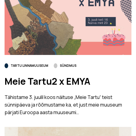
TARTU LINNAMUUSEUM
SÜNDMUS
Meie Tartu2 x EMYA
Tähistame 3. juulil koos näituse „Meie Tartu“ teist
sünnipäeva ja rõõmustame ka, et just meie muuseum
pärjati Euroopa aasta muuseumi…