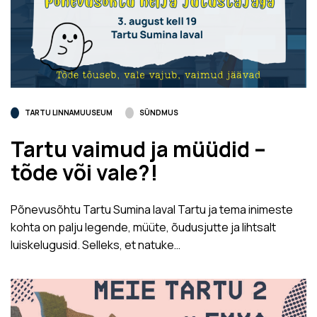
TARTU LINNAMUUSEUM
SÜNDMUS
Tartu vaimud ja müüdid –
tõde või vale?!
Põnevusõhtu Tartu Sumina laval Tartu ja tema inimeste
kohta on palju legende, müüte, õudusjutte ja lihtsalt
luiskelugusid. Selleks, et natuke…