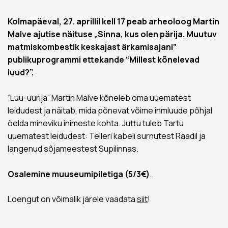
Kolmapäeval, 27. aprillil kell 17 peab arheoloog Martin
Malve ajutise näituse „Sinna, kus olen pärija. Muutuv
matmiskombestik keskajast ärkamisajani”
publikuprogrammi ettekande “Millest kõnelevad
luud?”.
“Luu-uurija” Martin Malve kõneleb oma uuematest
leidudest ja näitab, mida põnevat võime inmluude põhjal
öelda mineviku inimeste kohta. Juttu tuleb Tartu
uuematest leidudest: Telleri kabeli surnutest Raadil ja
langenud sõjameestest Supilinnas.
Osalemine muuseumipiletiga (5/3€)
.
Loengut on võimalik järele vaadata
siit
!