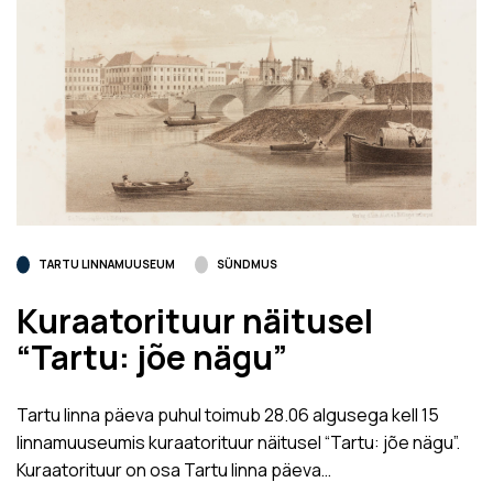
TARTU LINNAMUUSEUM
SÜNDMUS
Kuraatorituur näitusel
“Tartu: jõe nägu”
Tartu linna päeva puhul toimub 28.06 algusega kell 15
linnamuuseumis kuraatorituur näitusel “Tartu: jõe nägu”.
Kuraatorituur on osa Tartu linna päeva…