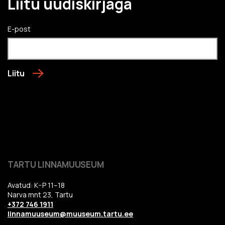
Liitu uudiskirjaga
E-post
Liitu
TARTU LINNAMUUSEUM
Avatud: K–P 11–18
Narva mnt 23, Tartu
+372 746 1911
linnamuuseum@muuseum.tartu.ee