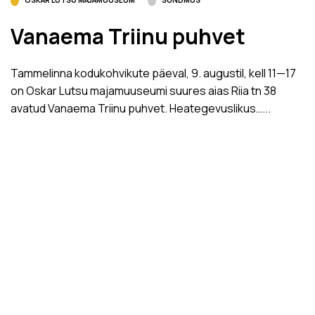
OSKAR LUTSU MAJAMUUSEUM
SÜNDMUS
Vanaema Triinu puhvet
Tammelinna kodukohvikute päeval, 9. augustil, kell 11­—17
on Oskar Lutsu majamuuseumi suures aias Riia tn 38
avatud Vanaema Triinu puhvet. Heategevuslikus…...