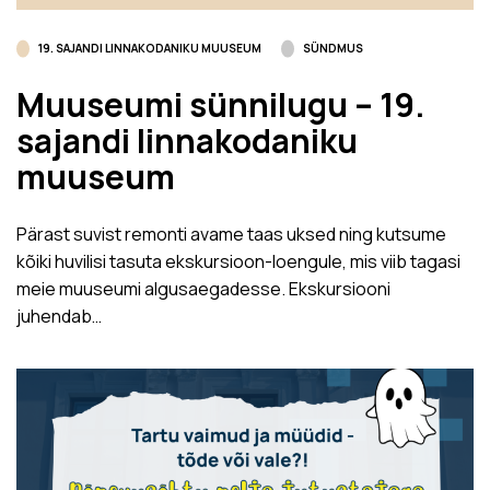
19. SAJANDI LINNAKODANIKU MUUSEUM
SÜNDMUS
Muuseumi sünnilugu – 19.
sajandi linnakodaniku
muuseum
Pärast suvist remonti avame taas uksed ning kutsume
kõiki huvilisi tasuta ekskursioon-loengule, mis viib tagasi
meie muuseumi algusaegadesse. Ekskursiooni
juhendab…