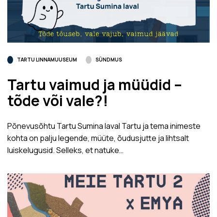
TARTU LINNAMUUSEUM
SÜNDMUS
Tartu vaimud ja müüdid –
tõde või vale?!
Põnevusõhtu Tartu Sumina laval Tartu ja tema inimeste
kohta on palju legende, müüte, õudusjutte ja lihtsalt
luiskelugusid. Selleks, et natuke…