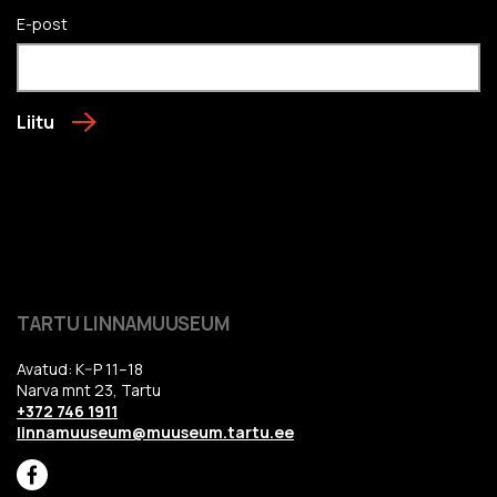
E-post
Liitu
TARTU LINNAMUUSEUM
Avatud: K–P 11–18
Narva mnt 23, Tartu
+372 746 1911
linnamuuseum@muuseum.tartu.ee