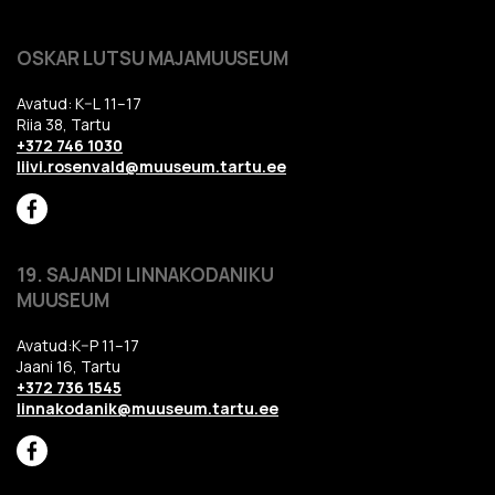
OSKAR LUTSU MAJAMUUSEUM
Avatud: K–L 11–17
Riia 38, Tartu
+372 746 1030
liivi.rosenvald@muuseum.tartu.ee
19. SAJANDI LINNAKODANIKU
MUUSEUM
Avatud:K–P 11–17
Jaani 16, Tartu
+372 736 1545
linnakodanik@muuseum.tartu.ee