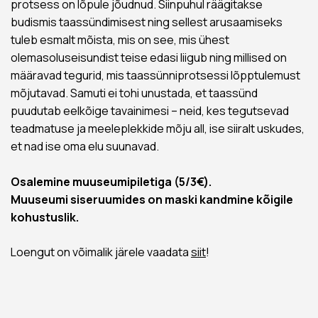
protsess on lõpule jõudnud. Siinpuhul räägitakse
budismis taassündimisest ning sellest arusaamiseks
tuleb esmalt mõista, mis on see, mis ühest
olemasoluseisundist teise edasi liigub ning millised on
määravad tegurid, mis taassünniprotsessi lõpptulemust
mõjutavad. Samuti ei tohi unustada, et taassünd
puudutab eelkõige tavainimesi – neid, kes tegutsevad
teadmatuse ja meeleplekkide mõju all, ise siiralt uskudes,
et nad ise oma elu suunavad.
Osalemine muuseumipiletiga (5/3€).
Muuseumi siseruumides on maski kandmine kõigile
kohustuslik.
Loengut on võimalik järele vaadata
siit
!