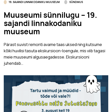
19. SAJANDI LINNAKODANIKU MUUSEUM
SÜNDMUS
Muuseumi sünnilugu – 19.
sajandi linnakodaniku
muuseum
Pärast suvist remonti avame taas uksed ning kutsume
kõiki huvilisi tasuta ekskursioon-loengule, mis viib tagasi
meie muuseumi algusaegadesse. Ekskursiooni
juhendab…