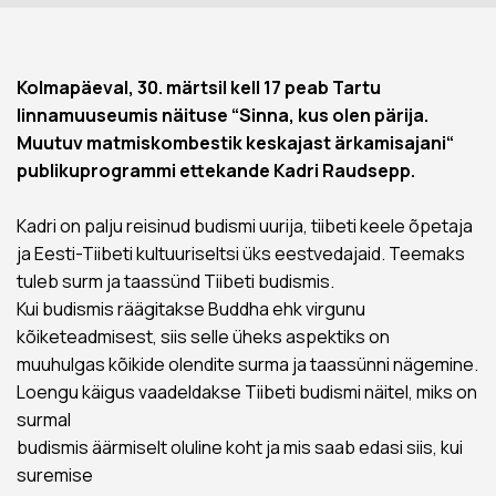
Kolmapäeval, 30. märtsil kell 17 peab Tartu
linnamuuseumis näituse “Sinna, kus olen pärija.
Muutuv matmiskombestik keskajast ärkamisajani“
publikuprogrammi ettekande Kadri Raudsepp.
Kadri on palju reisinud budismi uurija, tiibeti keele õpetaja
ja Eesti-Tiibeti kultuuriseltsi üks eestvedajaid. Teemaks
tuleb surm ja taassünd Tiibeti budismis.
Kui budismis räägitakse Buddha ehk virgunu
kõiketeadmisest, siis selle üheks aspektiks on
muuhulgas kõikide olendite surma ja taassünni nägemine.
Loengu käigus vaadeldakse Tiibeti budismi näitel, miks on
surmal
budismis äärmiselt oluline koht ja mis saab edasi siis, kui
suremise