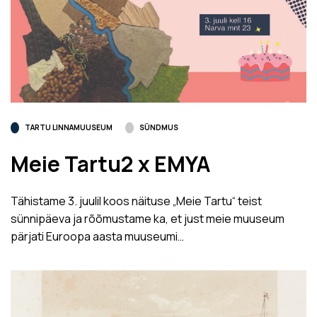
TARTU LINNAMUUSEUM
SÜNDMUS
Meie Tartu2 x EMYA
Tähistame 3. juulil koos näituse „Meie Tartu“ teist
sünnipäeva ja rõõmustame ka, et just meie muuseum
pärjati Euroopa aasta muuseumi…