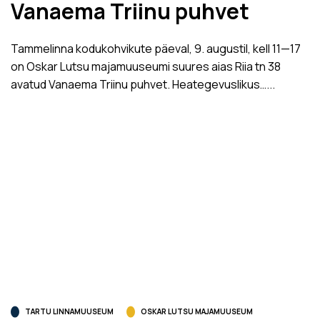
Vanaema Triinu puhvet
Tammelinna kodukohvikute päeval, 9. augustil, kell 11­—17
on Oskar Lutsu majamuuseumi suures aias Riia tn 38
avatud Vanaema Triinu puhvet. Heategevuslikus…...
TARTU LINNAMUUSEUM
OSKAR LUTSU MAJAMUUSEUM