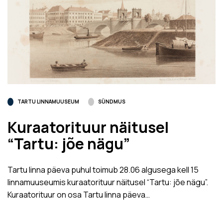
TARTU LINNAMUUSEUM
SÜNDMUS
Kuraatorituur näitusel
“Tartu: jõe nägu”
Tartu linna päeva puhul toimub 28.06 algusega kell 15
linnamuuseumis kuraatorituur näitusel “Tartu: jõe nägu”.
Kuraatorituur on osa Tartu linna päeva…