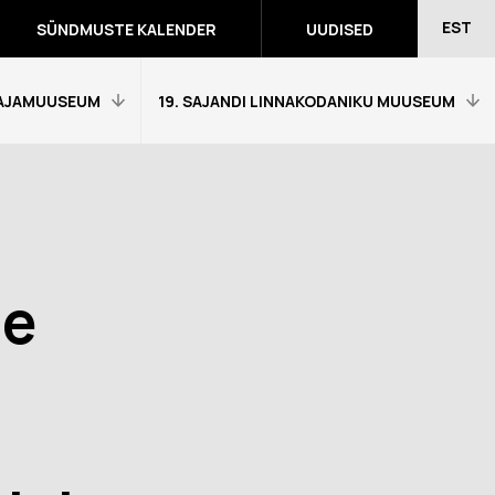
EST
SÜNDMUSTE KALENDER
UUDISED
AJAMUUSEUM
19. SAJANDI LINNAKODANIKU MUUSEUM
Avaleht
Külastajainfo
Näitused
ne
Õpetajale
eumitunni
Tagasiside muuseumitunni kohta
Ekskursioonid ja programmid
a programmid
Muuseumi lugu
võidutööd
Kontakt