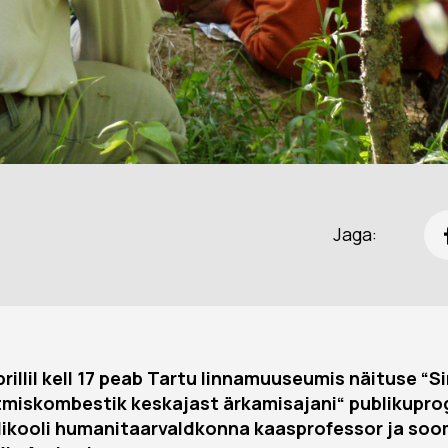
Jaga:
rillil kell 17 peab Tartu linnamuuseumis näituse “S
tmiskombestik keskajast ärkamisajani“ publikupr
likooli humanitaarvaldkonna kaasprofessor ja soo