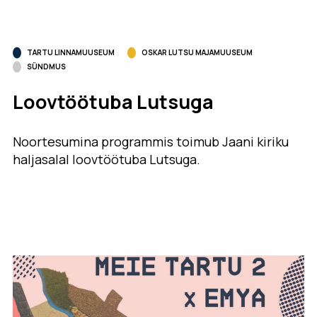
TARTU LINNAMUUSEUM
OSKAR LUTSU MAJAMUUSEUM
SÜNDMUS
Loovtöötuba Lutsuga
Noortesumina programmis toimub Jaani kiriku
haljasalal loovtöötuba Lutsuga.