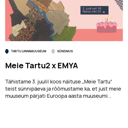
TARTU LINNAMUUSEUM
SÜNDMUS
Meie Tartu2 x EMYA
Tähistame 3. juulil koos näituse „Meie Tartu“
teist sünnipäeva ja rõõmustame ka, et just meie
muuseum pärjati Euroopa aasta muuseumi…