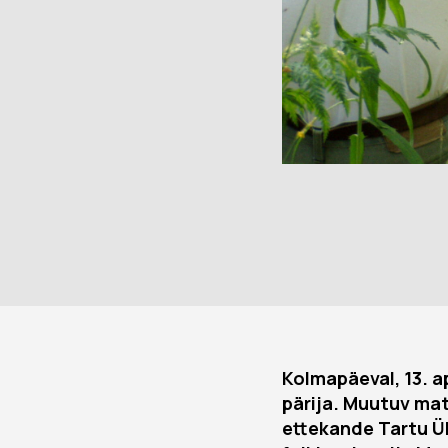
Kolmapäeval, 13. ap
pärija. Muutuv ma
ettekande Tartu Ü