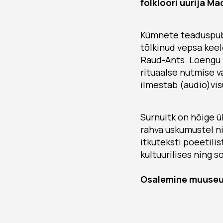
folkloori uurija M
Kümnete teaduspubl
tõlkinud vepsa keel
Raud-Ants. Loengu 
rituaalse nutmise va
ilmestab (audio)vi
Surnuitk on hõige ü
rahva uskumustel n
itkuteksti poeetili
kultuurilises ning s
Osalemine muuseum