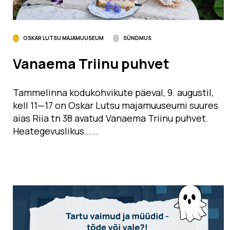
OSKAR LUTSU MAJAMUUSEUM
SÜNDMUS
Vanaema Triinu puhvet
Tammelinna kodukohvikute päeval, 9. augustil,
kell 11­—17 on Oskar Lutsu majamuuseumi suures
aias Riia tn 38 avatud Vanaema Triinu puhvet.
Heategevuslikus…...