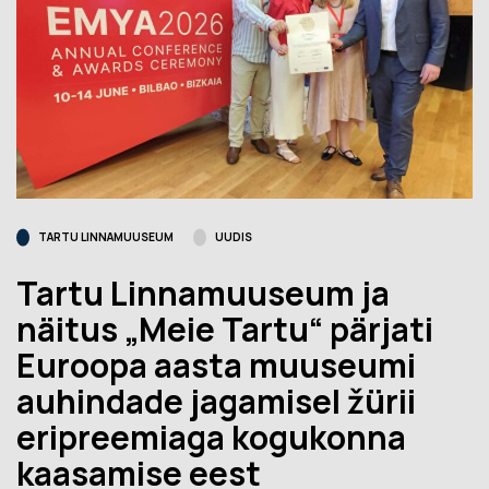
TARTU LINNAMUUSEUM
UUDIS
Tartu Linnamuuseum ja
näitus „Meie Tartu“ pärjati
Euroopa aasta muuseumi
auhindade jagamisel žürii
eripreemiaga kogukonna
kaasamise eest