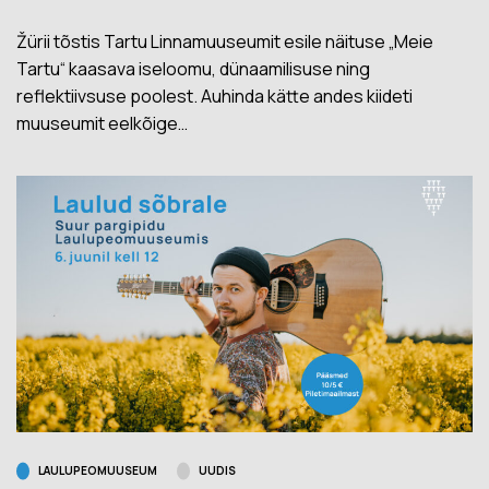
Žürii tõstis Tartu Linnamuuseumit esile näituse „Meie
Tartu“ kaasava iseloomu, dünaamilisuse ning
reflektiivsuse poolest. Auhinda kätte andes kiideti
muuseumit eelkõige…
LAULUPEOMUUSEUM
UUDIS