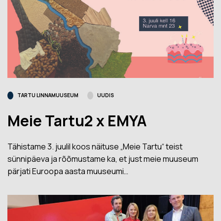
TARTU LINNAMUUSEUM
UUDIS
Meie Tartu2 x EMYA
Tähistame 3. juulil koos näituse „Meie Tartu“ teist
sünnipäeva ja rõõmustame ka, et just meie muuseum
pärjati Euroopa aasta muuseumi…