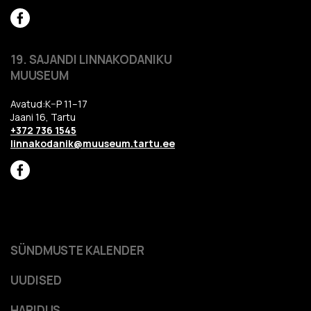
19. SAJANDI LINNAKODANIKU
MUUSEUM
Avatud:K–P 11–17
Jaani 16, Tartu
+372 736 1545
linnakodanik@muuseum.tartu.ee
SÜNDMUSTE KALENDER
UUDISED
HARIDUS