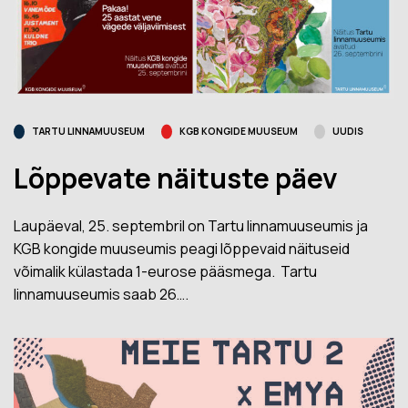
TARTU LINNAMUUSEUM
KGB KONGIDE MUUSEUM
UUDIS
Lõppevate näituste päev
Laupäeval, 25. septembril on Tartu linnamuuseumis ja
KGB kongide muuseumis peagi lõppevaid näituseid
võimalik külastada 1-eurose pääsmega. Tartu
linnamuuseumis saab 26….