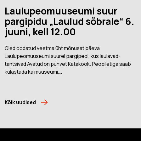
Laulupeomuuseumi suur
pargipidu „Laulud sõbrale“ 6.
juuni, kell 12.00
Oled oodatud veetma üht mõnusat päeva
Laulupeomuuseumi suurel pargipeol, kus laulavad-
tantsivad Avatud on puhvet Kataköök. Peopiletiga saab
külastada ka muuseumi….
Kõik uudised