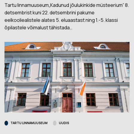
Tartu linnamuuseum„Kadunud jõulukinkide müsteerium” 8.
detsembrist kuni 22. detsembrini pakume
eelkooliealistele alates 5. eluaastast ning 1.-5. klassi
õpilastele võimalust tähistada…
TARTU LINNAMUUSEUM
UUDIS