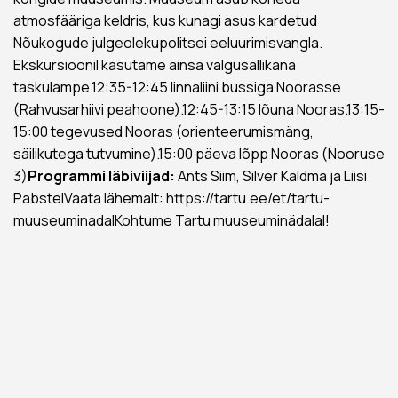
atmosfääriga keldris, kus kunagi asus kardetud
Nõukogude julgeolekupolitsei eeluurimisvangla.
Ekskursioonil kasutame ainsa valgusallikana
taskulampe.12:35-12:45 linnaliini bussiga Noorasse
(Rahvusarhiivi peahoone).12:45-13:15 lõuna Nooras.13:15-
15:00 tegevused Nooras (orienteerumismäng,
säilikutega tutvumine).15:00 päeva lõpp Nooras (Nooruse
3)
Programmi läbiviijad:
Ants Siim, Silver Kaldma ja Liisi
PabstelVaata lähemalt:
https://tartu.ee/et/tartu-
muuseuminadal
Kohtume Tartu muuseuminädalal!