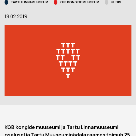
TARTU LINNAMUUSEUM
KGB KONGIDE MUUSEUM
UUDIS
18.02.2019
KGB kongide muuseumi ja Tartu Linnamuuseumi
osalusel ja Tartu Muuseuminädala raames toimub 25.