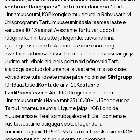
veebruaril laagripäev “Tartu tumedam pool”.
Tartu
Linnamuuseumi, KGB kongide muuseumi ja Rahvusarhiivi
ühisprogramm Tartu muuseuminädala raames lastele
vanuses 10-13 aastat.Avastame Tartu varjupoolt –
räägime kummitusjutte ja legende, tutvume linna
ajalooga, osaleme taskulambi ekskursioonil ning
avastame arhiivi saladusi. Teeme orienteerumismängu ja
uurime arhiivihoidlaid, neis peituvaid põnevaid Tartu
ajalooga seotud dokumente ja vaatame, mis raskused
võivad ette tulla iidsete materjalide hoidmisel.
Sihtgrupp:
10-13aastased
Kohtade arv:
20
Kestus:
5
tundi
Päevakava
9:45 -10:00 kogunemine Tartu
Linnamuuseumis (Narva mnt 23).10:00 -11:15 tegevused
Tartu Linnamuuseumis. Liigume jalgsi KGB kongide
muuseumisse. Teel toimub ajalooretk üle Toomemäe,
kus tutvustame paigaga seotud legende ja
kummituslugusid.11:15-12:35 taskulambiekskursioon KGB
kongide muuseumis. Muuseum asub kõheda