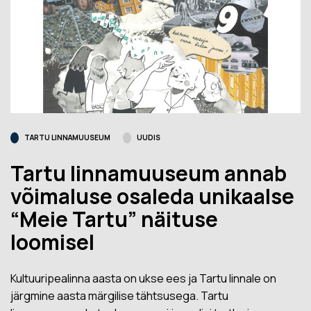
TARTU LINNAMUUSEUM
UUDIS
Tartu linnamuuseum annab
võimaluse osaleda unikaalse
“Meie Tartu” näituse
loomisel
Kultuuripealinna aasta on ukse ees ja Tartu linnale on
järgmine aasta märgilise tähtsusega. Tartu