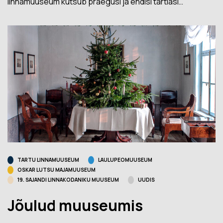
linnamuuseum kutsub praegusi ja endisi tartlasi…
TARTU LINNAMUUSEUM
LAULUPEOMUUSEUM
OSKAR LUTSU MAJAMUUSEUM
19. SAJANDI LINNAKODANIKU MUUSEUM
UUDIS
Jõulud muuseumis