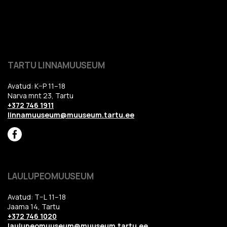
TARTU LINNAMUUSEUM
Avatud: K–P 11–18
Narva mnt 23, Tartu
+372 746 1911
linnamuuseum@muuseum.tartu.ee
LAULUPEOMUUSEUM
Avatud: T–L 11–18
Jaama 14, Tartu
+372 746 1020
laulupeomuuseum@muuseum.tartu.ee