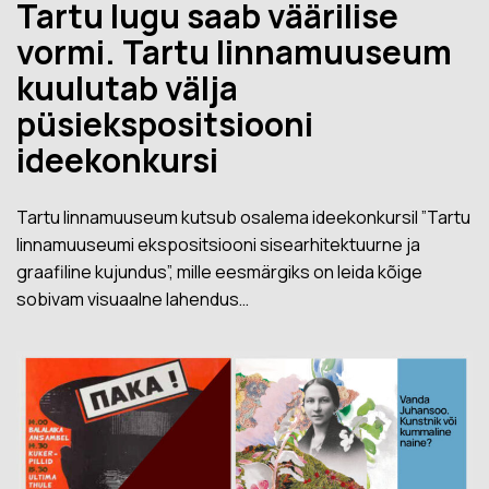
Tartu lugu saab väärilise
vormi. Tartu linnamuuseum
kuulutab välja
püsiekspositsiooni
ideekonkursi
Tartu linnamuuseum kutsub osalema ideekonkursil ”Tartu
linnamuuseumi ekspositsiooni sisearhitektuurne ja
graafiline kujundus”, mille eesmärgiks on leida kõige
sobivam visuaalne lahendus…