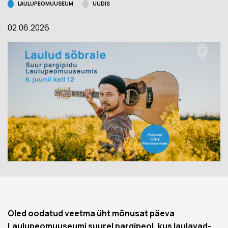
LAULUPEOMUUSEUM
UUDIS
02.06.2026
Oled oodatud veetma üht mõnusat päeva
Laulupeomuuseumi suurel pargipeol, kus laulavad-