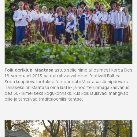
Folklooriklubi Maatasa
astus selle nime all esimest korda üles
16. veebruaril 2013. aastal rahvusvahelisel festivalil Baltica.
Seda kuupäeva loetakse folklooriklubi Maatasa sünnipäevaks.
Tänaseks on Maatasa oma laste- ja noorterühmaga kasvanud
pea 50-liikmeliseks kogukonnaks, kus kõik laulavad, mängivad
pille ja tantsivad traditsioonilisi tantse.