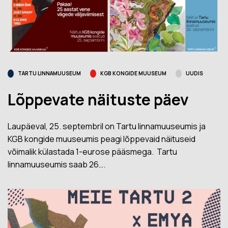
TARTU LINNAMUUSEUM
KGB KONGIDE MUUSEUM
UUDIS
Lõppevate näituste päev
Laupäeval, 25. septembril on Tartu linnamuuseumis ja
KGB kongide muuseumis peagi lõppevaid näituseid
võimalik külastada 1-eurose pääsmega. Tartu
linnamuuseumis saab 26….