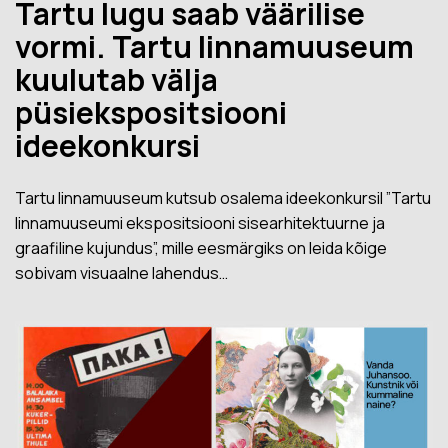
Tartu lugu saab väärilise
vormi. Tartu linnamuuseum
kuulutab välja
püsiekspositsiooni
ideekonkursi
Tartu linnamuuseum kutsub osalema ideekonkursil ”Tartu
linnamuuseumi ekspositsiooni sisearhitektuurne ja
graafiline kujundus”, mille eesmärgiks on leida kõige
sobivam visuaalne lahendus…