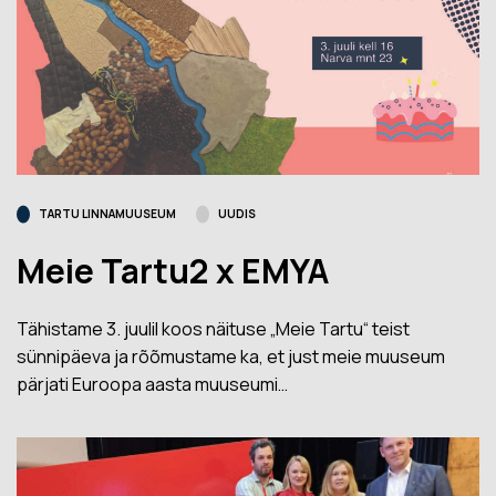
TARTU LINNAMUUSEUM
UUDIS
Meie Tartu2 x EMYA
Tähistame 3. juulil koos näituse „Meie Tartu“ teist
sünnipäeva ja rõõmustame ka, et just meie muuseum
pärjati Euroopa aasta muuseumi…