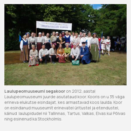
Laulupeomuuseumi segakoor
on 2012. aastal
Laulupeomuuseumi juurde asutataud koor. Kooris on u 35 väga
erineva elukutse esindajat, kes armastavad koos laulda. Koor
on esindanud muuseumit erinevatel üritustel ja etendustel,
käinud laulupidudel nii Tallinnas, Tartus, Valkas, Elvas kui Põlvas
ning esinenud ka Stockholmis.