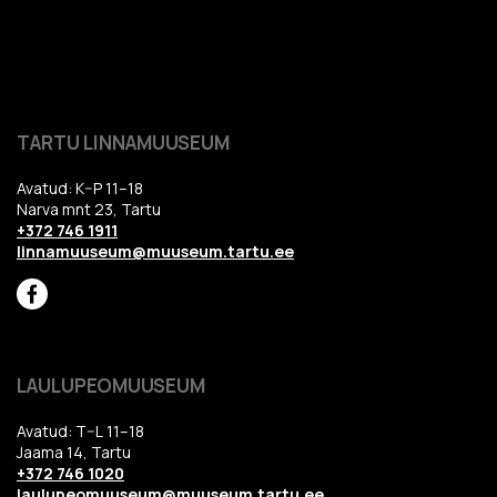
TARTU LINNAMUUSEUM
Avatud: K–P 11–18
Narva mnt 23, Tartu
+372 746 1911
linnamuuseum@muuseum.tartu.ee
LAULUPEOMUUSEUM
Avatud: T–L 11–18
Jaama 14, Tartu
+372 746 1020
laulupeomuuseum@muuseum.tartu.ee