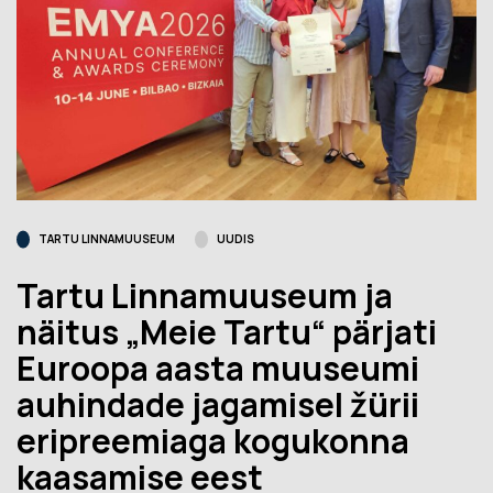
TARTU LINNAMUUSEUM
UUDIS
Tartu Linnamuuseum ja
näitus „Meie Tartu“ pärjati
Euroopa aasta muuseumi
auhindade jagamisel žürii
eripreemiaga kogukonna
kaasamise eest