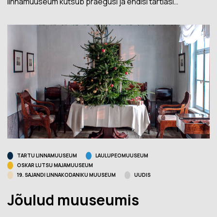
linnamuuseum kutsub praegusi ja endisi tartlasi…
TARTU LINNAMUUSEUM
LAULUPEOMUUSEUM
OSKAR LUTSU MAJAMUUSEUM
19. SAJANDI LINNAKODANIKU MUUSEUM
UUDIS
Jõulud muuseumis