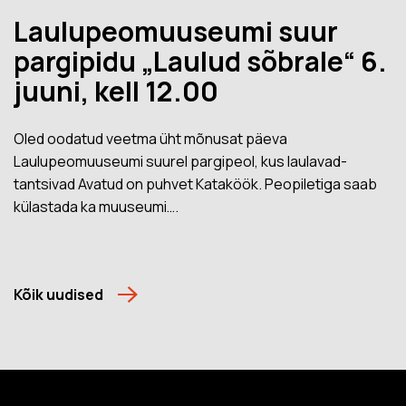
Laulupeomuuseumi suur
pargipidu „Laulud sõbrale“ 6.
juuni, kell 12.00
Oled oodatud veetma üht mõnusat päeva
Laulupeomuuseumi suurel pargipeol, kus laulavad-
tantsivad Avatud on puhvet Kataköök. Peopiletiga saab
külastada ka muuseumi….
Kõik uudised