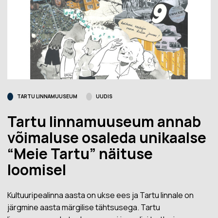
TARTU LINNAMUUSEUM
UUDIS
Tartu linnamuuseum annab
võimaluse osaleda unikaalse
“Meie Tartu” näituse
loomisel
Kultuuripealinna aasta on ukse ees ja Tartu linnale on
järgmine aasta märgilise tähtsusega. Tartu