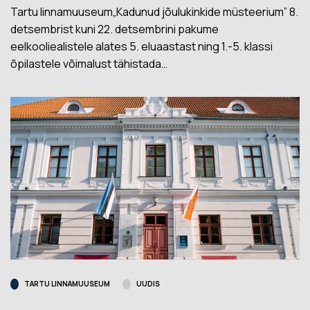
Tartu linnamuuseum„Kadunud jõulukinkide müsteerium” 8.
detsembrist kuni 22. detsembrini pakume
eelkooliealistele alates 5. eluaastast ning 1.-5. klassi
õpilastele võimalust tähistada…
TARTU LINNAMUUSEUM
UUDIS