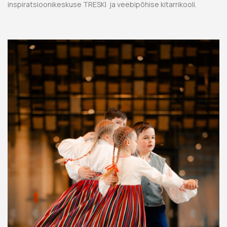
inspiratsioonikeskuse TRESKI ja veebipõhise kitarrikooli.