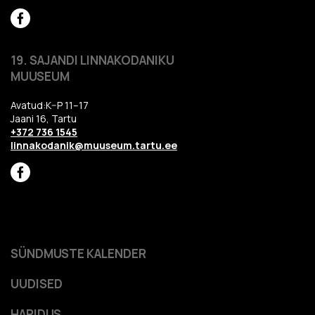
19. SAJANDI LINNAKODANIKU
MUUSEUM
Avatud:K–P 11–17
Jaani 16, Tartu
+372 736 1545
linnakodanik@muuseum.tartu.ee
SÜNDMUSTE KALENDER
UUDISED
HARIDUS