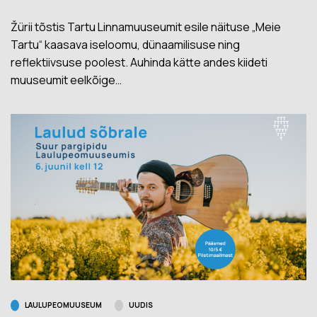
Žürii tõstis Tartu Linnamuuseumit esile näituse „Meie
Tartu“ kaasava iseloomu, dünaamilisuse ning
reflektiivsuse poolest. Auhinda kätte andes kiideti
muuseumit eelkõige…
LAULUPEOMUUSEUM
UUDIS