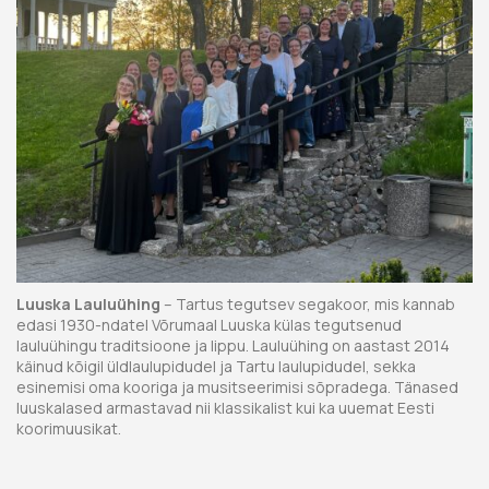
Luuska Lauluühing
– Tartus tegutsev segakoor, mis kannab
edasi 1930-ndatel Võrumaal Luuska külas tegutsenud
lauluühingu traditsioone ja lippu. Lauluühing on aastast 2014
käinud kõigil üldlaulupidudel ja Tartu laulupidudel, sekka
esinemisi oma kooriga ja musitseerimisi sõpradega. Tänased
luuskalased armastavad nii klassikalist kui ka uuemat Eesti
koorimuusikat.