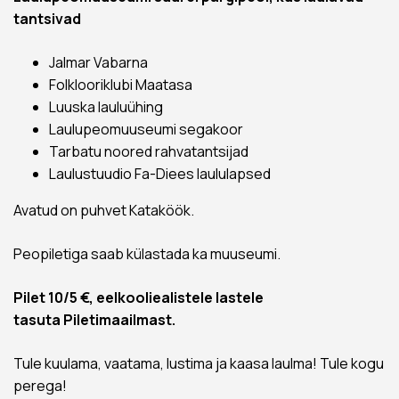
tantsivad
Jalmar Vabarna
Folklooriklubi Maatasa
Luuska lauluühing
Laulupeomuuseumi segakoor
Tarbatu noored rahvatantsijad
Laulustuudio Fa-Diees laululapsed
Avatud on puhvet Kataköök.
Peopiletiga saab külastada ka muuseumi.
Pilet 10/5 €, eelkooliealistele lastele
tasuta
Piletimaailmast
.
Tule kuulama, vaatama, lustima ja kaasa laulma! Tule kogu
perega!