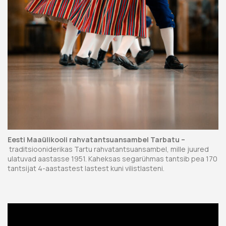
Eesti Maaülikooli rahvatantsuansambel
Tarbatu –
traditsiooniderikas Tartu rahvatantsuansambel, mille juured
ulatuvad aastasse 1951. Kaheksas segarühmas tantsib pea 170
tantsijat 4-aastastest lastest kuni vilistlasteni.