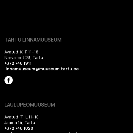
TARTU LINNAMUUSEUM
Avatud: K–P 11–18
Narva mnt 23, Tartu
+372 746 1911
linnamuuseum@muuseum.tartu.ee
LAULUPEOMUUSEUM
Avatud: T–L 11–18
Jaama 14, Tartu
+372 746 1020