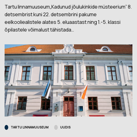
Tartu linnamuuseum„Kadunud jõulukinkide müsteerium” 8.
detsembrist kuni 22. detsembrini pakume
eelkooliealistele alates 5. eluaastast ning 1.-5. klassi
õpilastele võimalust tähistada…
TARTU LINNAMUUSEUM
UUDIS