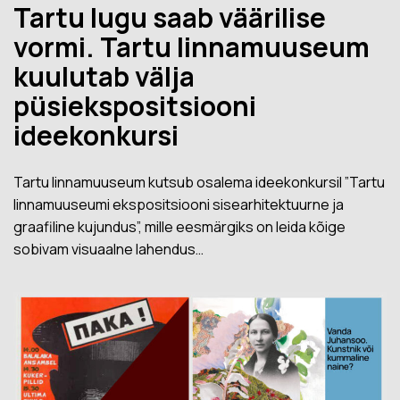
Tartu lugu saab väärilise
vormi. Tartu linnamuuseum
kuulutab välja
püsiekspositsiooni
ideekonkursi
Tartu linnamuuseum kutsub osalema ideekonkursil ”Tartu
linnamuuseumi ekspositsiooni sisearhitektuurne ja
graafiline kujundus”, mille eesmärgiks on leida kõige
sobivam visuaalne lahendus…