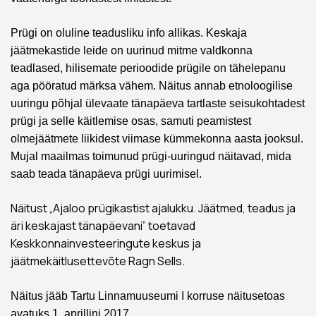
Prügi on oluline teadusliku info allikas. Keskaja
jäätmekastide leide on uurinud mitme valdkonna
teadlased, hilisemate perioodide prügile on tähelepanu
aga pööratud märksa vähem. Näitus annab etnoloogilise
uuringu põhjal ülevaate tänapäeva tartlaste seisukohtadest
prügi ja selle käitlemise osas, samuti peamistest
olmejäätmete liikidest viimase kümmekonna aasta jooksul.
Mujal maailmas toimunud prügi-uuringud näitavad, mida
saab teada tänapäeva prügi uurimisel.
Näitust „Ajaloo prügikastist ajalukku. Jäätmed, teadus ja
äri keskajast tänapäevani” toetavad
Keskkonnainvesteeringute keskus ja
jäätmekäitlusettevõte Ragn Sells.
Näitus jääb Tartu Linnamuuseumi I korruse näitusetoas
avatuks 1. aprillini 2017.