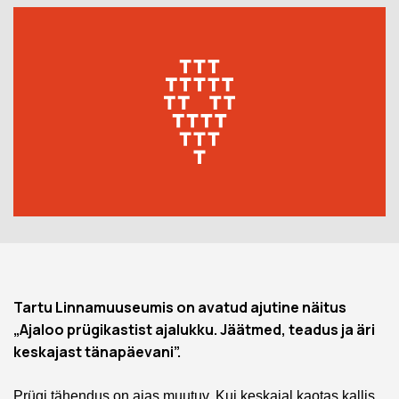
Tartu Linnamuuseumis on avatud ajutine näitus
„Ajaloo prügikastist ajalukku. Jäätmed, teadus ja äri
keskajast tänapäevani”.
Prügi tähendus on ajas muutuv. Kui keskajal kaotas kallis