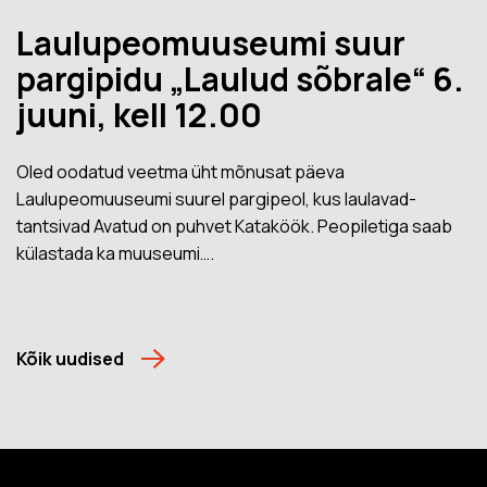
Laulupeomuuseumi suur
pargipidu „Laulud sõbrale“ 6.
juuni, kell 12.00
Oled oodatud veetma üht mõnusat päeva
Laulupeomuuseumi suurel pargipeol, kus laulavad-
tantsivad Avatud on puhvet Kataköök. Peopiletiga saab
külastada ka muuseumi….
Kõik uudised