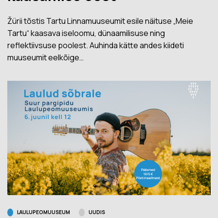
Žürii tõstis Tartu Linnamuuseumit esile näituse „Meie
Tartu“ kaasava iseloomu, dünaamilisuse ning
reflektiivsuse poolest. Auhinda kätte andes kiideti
muuseumit eelkõige…
LAULUPEOMUUSEUM
UUDIS