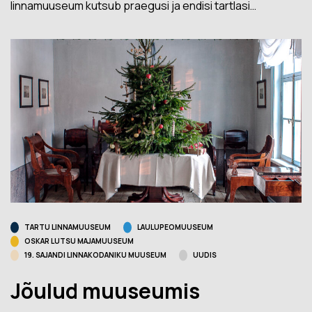
linnamuuseum kutsub praegusi ja endisi tartlasi…
TARTU LINNAMUUSEUM
LAULUPEOMUUSEUM
OSKAR LUTSU MAJAMUUSEUM
19. SAJANDI LINNAKODANIKU MUUSEUM
UUDIS
Jõulud muuseumis