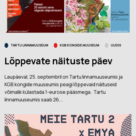
TARTU LINNAMUUSEUM
KGB KONGIDE MUUSEUM
UUDIS
Lõppevate näituste päev
Laupäeval, 25. septembril on Tartu linnamuuseumis ja
KGB kongide muuseumis peagi lõppevaid näituseid
võimalik külastada 1-eurose pääsmega. Tartu
linnamuuseumis saab 26….