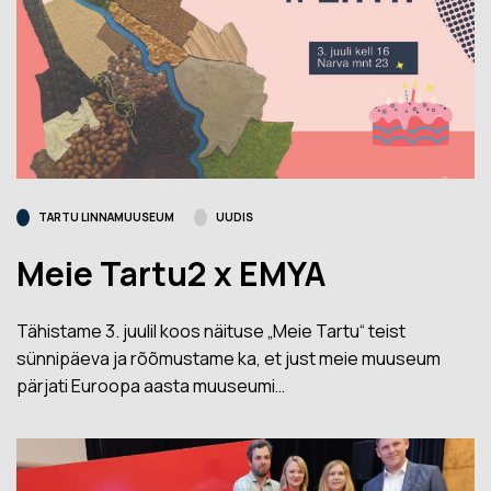
TARTU LINNAMUUSEUM
UUDIS
Meie Tartu2 x EMYA
Tähistame 3. juulil koos näituse „Meie Tartu“ teist
sünnipäeva ja rõõmustame ka, et just meie muuseum
pärjati Euroopa aasta muuseumi…