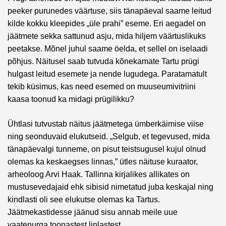
peeker purunedes väärtuse, siis tänapäeval saame leitud
kilde kokku kleepides „üle prahi” eseme. Eri aegadel on
jäätmete sekka sattunud asju, mida hiljem väärtuslikuks
peetakse. Mõnel juhul saame öelda, et sellel on iselaadi
põhjus. Näitusel saab tutvuda kõnekamate Tartu prügi
hulgast leitud esemete ja nende lugudega. Paratamatult
tekib küsimus, kas need esemed on muuseumivitriini
kaasa toonud ka midagi prügilikku?
Ühtlasi tutvustab näitus jäätmetega ümberkäimise viise
ning seonduvaid elukutseid. „Selgub, et tegevused, mida
tänapäevalgi tunneme, on pisut teistsugusel kujul olnud
olemas ka keskaegses linnas,” ütles näituse kuraator,
arheoloog Arvi Haak. Tallinna kirjalikes allikates on
mustusevedajaid ehk sibisid nimetatud juba keskajal ning
kindlasti oli see elukutse olemas ka Tartus.
Jäätmekastidesse jäänud sisu annab meile uue
vaatenurga toonastest linlastest.