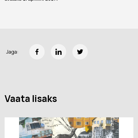
Jaga:
Vaata lisaks