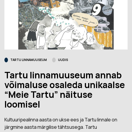
TARTU LINNAMUUSEUM
UUDIS
Tartu linnamuuseum annab
võimaluse osaleda unikaalse
“Meie Tartu” näituse
loomisel
Kultuuripealinna aasta on ukse ees ja Tartu linnale on
järgmine aasta märgilise tähtsusega. Tartu