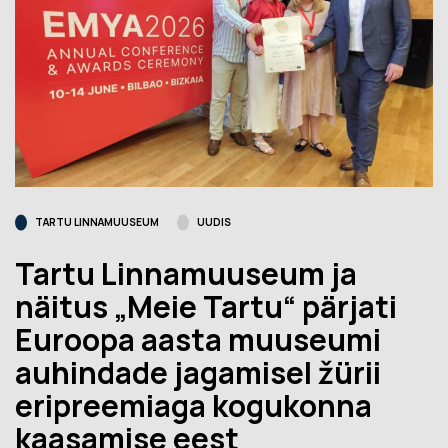
TARTU LINNAMUUSEUM
UUDIS
Tartu Linnamuuseum ja
näitus „Meie Tartu“ pärjati
Euroopa aasta muuseumi
auhindade jagamisel žürii
eripreemiaga kogukonna
kaasamise eest