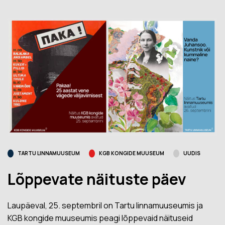
TARTU LINNAMUUSEUM
KGB KONGIDE MUUSEUM
UUDIS
Lõppevate näituste päev
Laupäeval, 25. septembril on Tartu linnamuuseumis ja
KGB kongide muuseumis peagi lõppevaid näituseid