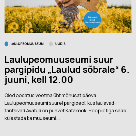
LAULUPEOMUUSEUM
UUDIS
Laulupeomuuseumi suur
pargipidu „Laulud sõbrale“ 6.
juuni, kell 12.00
Oled oodatud veetma üht mõnusat päeva
Laulupeomuuseumi suurel pargipeol, kus laulavad-
tantsivad Avatud on puhvet Kataköök. Peopiletiga saab
külastada ka muuseumi….