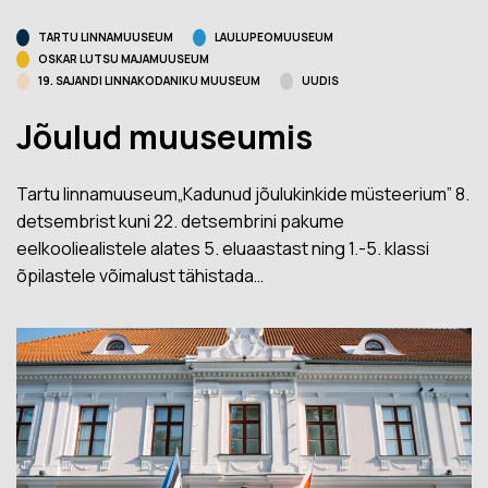
TARTU LINNAMUUSEUM
LAULUPEOMUUSEUM
OSKAR LUTSU MAJAMUUSEUM
19. SAJANDI LINNAKODANIKU MUUSEUM
UUDIS
Jõulud muuseumis
Tartu linnamuuseum„Kadunud jõulukinkide müsteerium” 8.
detsembrist kuni 22. detsembrini pakume
eelkooliealistele alates 5. eluaastast ning 1.-5. klassi
õpilastele võimalust tähistada…