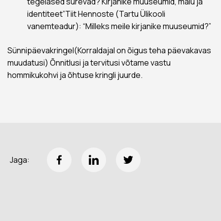
tegelased surevad? Kirjanike muuseumid, mälu ja
identiteet”Tiit Hennoste (Tartu Ülikooli
vanemteadur): “Milleks meile kirjanike muuseumid?”
Sünnipäevakringel(Korraldajal on õigus teha päevakavas
muudatusi) Õnnitlusi ja tervitusi võtame vastu
hommikukohvi ja õhtuse kringli juurde.
Jaga: