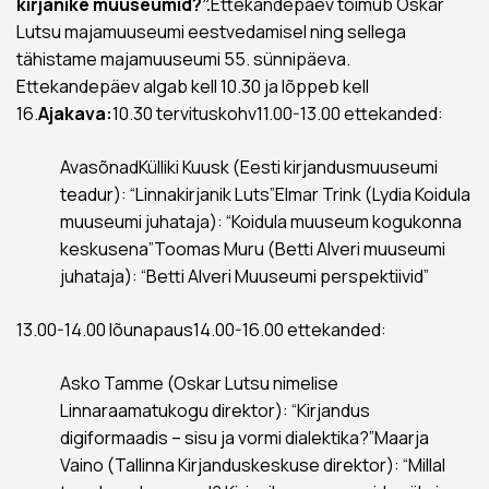
kirjanike muuseumid?”.
Ettekandepäev toimub Oskar
Lutsu majamuuseumi eestvedamisel ning sellega
tähistame majamuuseumi 55. sünnipäeva.
Ettekandepäev algab kell 10.30 ja lõppeb kell
16.
Ajakava:
10.30 tervituskohv11.00-13.00 ettekanded:
AvasõnadKülliki Kuusk (Eesti kirjandusmuuseumi
teadur): “Linnakirjanik Luts”Elmar Trink (Lydia Koidula
muuseumi juhataja): “Koidula muuseum kogukonna
keskusena”Toomas Muru (Betti Alveri muuseumi
juhataja): “Betti Alveri Muuseumi perspektiivid”
13.00-14.00 lõunapaus14.00-16.00 ettekanded:
Asko Tamme (Oskar Lutsu nimelise
Linnaraamatukogu direktor): “Kirjandus
digiformaadis – sisu ja vormi dialektika?”Maarja
Vaino (Tallinna Kirjanduskeskuse direktor): “Millal