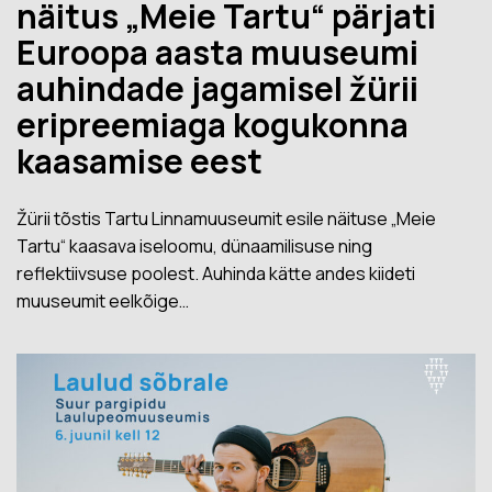
näitus „Meie Tartu“ pärjati
Euroopa aasta muuseumi
auhindade jagamisel žürii
eripreemiaga kogukonna
kaasamise eest
Žürii tõstis Tartu Linnamuuseumit esile näituse „Meie
Tartu“ kaasava iseloomu, dünaamilisuse ning
reflektiivsuse poolest. Auhinda kätte andes kiideti
muuseumit eelkõige…