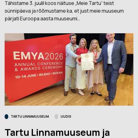
Tähistame 3. juulil koos näituse „Meie Tartu“ teist
sünnipäeva ja rõõmustame ka, et just meie muuseum
pärjati Euroopa aasta muuseumi…
TARTU LINNAMUUSEUM
UUDIS
Tartu Linnamuuseum ja