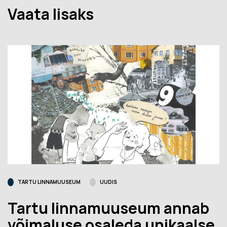
Vaata lisaks
TARTU LINNAMUUSEUM
UUDIS
Tartu linnamuuseum annab
võimaluse osaleda unikaalse