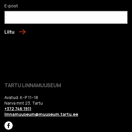
E-post
Liitu
TARTU LINNAMUUSEUM
Avatud: K–P 11–18
Narva mnt 23, Tartu
+372 746 1911
linnamuuseum@muuseum.tartu.ee