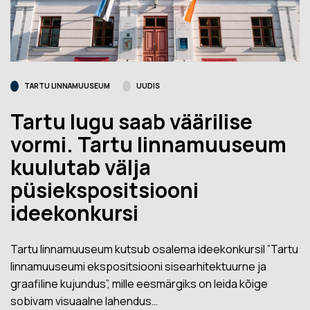
TARTU LINNAMUUSEUM
UUDIS
Tartu lugu saab väärilise
vormi. Tartu linnamuuseum
kuulutab välja
püsiekspositsiooni
ideekonkursi
Tartu linnamuuseum kutsub osalema ideekonkursil ”Tartu
linnamuuseumi ekspositsiooni sisearhitektuurne ja
graafiline kujundus”, mille eesmärgiks on leida kõige
sobivam visuaalne lahendus…