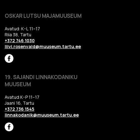
OSKAR LUTSU MAJAMUUSEUM
Avatud: K–L 11–17
Riia 38, Tartu
+372 746 1030
liivi.rosenvald@muuseum.tartu.ee
19. SAJANDI LINNAKODANIKU
MUUSEUM
Avatud:K–P 11–17
Jaani 16, Tartu
+372 736 1545
linnakodanik@muuseum.tartu.ee