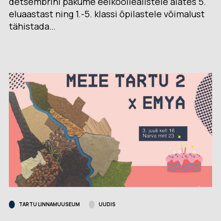
detsembrini pakume eelkooliealistele alates 5.
eluaastast ning 1.-5. klassi õpilastele võimalust
tähistada…
TARTU LINNAMUUSEUM
UUDIS