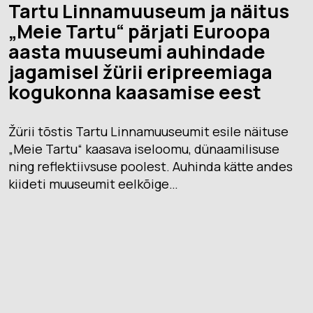
Tartu Linnamuuseum ja näitus
„Meie Tartu“ pärjati Euroopa
aasta muuseumi auhindade
jagamisel žürii eripreemiaga
kogukonna kaasamise eest
Žürii tõstis Tartu Linnamuuseumit esile näituse
„Meie Tartu“ kaasava iseloomu, dünaamilisuse
ning reflektiivsuse poolest. Auhinda kätte andes
kiideti muuseumit eelkõige…