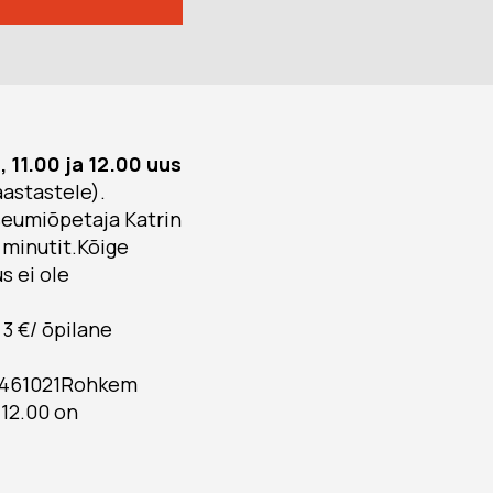
 11.00 ja 12.00 uus
aastastele).
seumiõpetaja Katrin
0 minutit.Kõige
s ei ole
3 €/ õpilane
, 7461021Rohkem
a 12.00 on