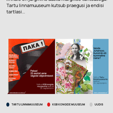
Tartu linnamuuseum kutsub praegusi ja endisi
tartlasi…
TARTU LINNAMUUSEUM
KGB KONGIDE MUUSEUM
UUDIS