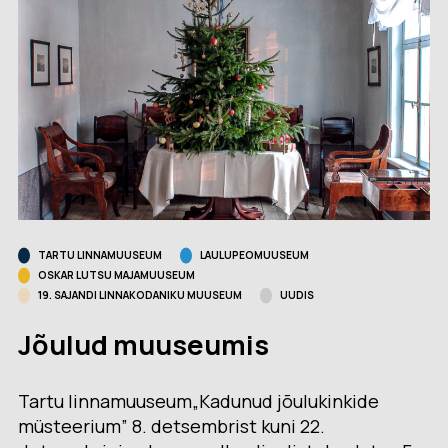
TARTU LINNAMUUSEUM
LAULUPEOMUUSEUM
OSKAR LUTSU MAJAMUUSEUM
19. SAJANDI LINNAKODANIKU MUUSEUM
UUDIS
Jõulud muuseumis
Tartu linnamuuseum„Kadunud jõulukinkide
müsteerium” 8. detsembrist kuni 22.