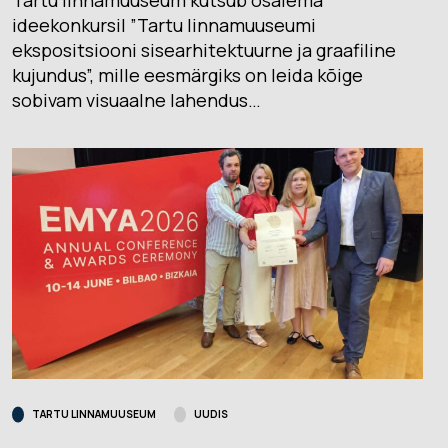
Tartu linnamuuseum kutsub osalema
ideekonkursil ”Tartu linnamuuseumi
ekspositsiooni sisearhitektuurne ja graafiline
kujundus”, mille eesmärgiks on leida kõige
sobivam visuaalne lahendus…
TARTU LINNAMUUSEUM
UUDIS