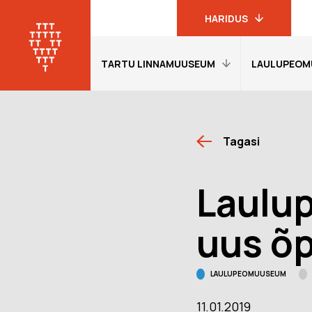
HARIDUS
TARTU LINNAMUUSEUM
LAULUPEOM
Linnamuuseumi
haridusprogrammid
Tartu
linnamuuseum
Avaleht
Avaleht
19. sajandi
Tagasi
Külastajainfo
Külastajain
linnakodaniku
muuseum
Näitused
Näitused
Laulu
Laulupeomuuseum
Õpetajale
Õpetajale
KGB kongide
Giidituurid
Etendused
uus õp
muuseum
Tagasiside
Tagasiside
Oskar Lutsu
muuseumitunni kohta
muuseumitu
muuseum
LAULUPEOMUUSEUM
Muuseumi lugu
Ekskursioon
programmi
11.01.2019
Meie Tartu