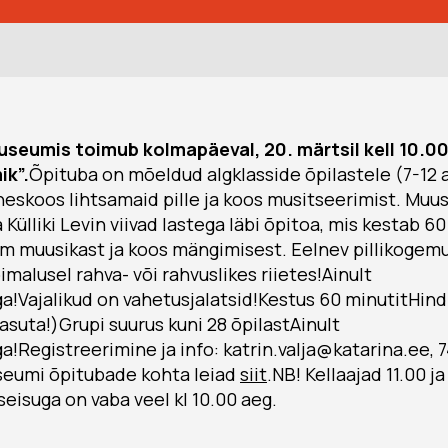
eumis toimub kolmapäeval, 20. märtsil kell 10.00,
ik”.
Õpituba on mõeldud algklasside õpilastele (7-12 
heskoos lihtsamaid pille ja koos musitseerimist. Muu
a Külliki Levin viivad lastega läbi õpitoa, mis kestab 6
m muusikast ja koos mängimisest. Eelnev pillikogemu
õimalusel rahva- või rahvuslikes riietes!Ainult
a!Vajalikud on vahetusjalatsid!Kestus 60 minutitHind 
asuta!)Grupi suurus kuni 28 õpilastAinult
a!Registreerimine ja info: katrin.valja@katarina.ee
seumi õpitubade kohta leiad
siit
.NB! Kellaajad 11.00 j
eisuga on vaba veel kl 10.00 aeg.