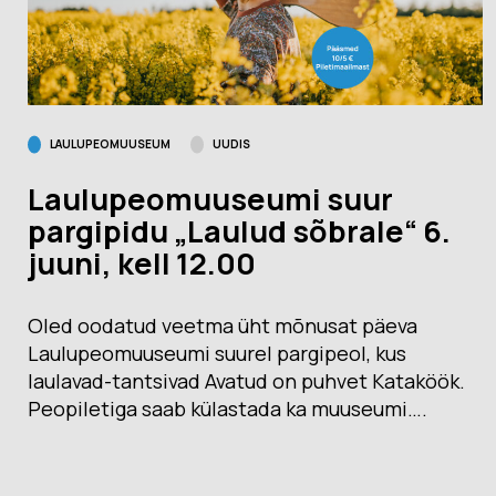
LAULUPEOMUUSEUM
UUDIS
Laulupeomuuseumi suur
pargipidu „Laulud sõbrale“ 6.
juuni, kell 12.00
Oled oodatud veetma üht mõnusat päeva
Laulupeomuuseumi suurel pargipeol, kus
laulavad-tantsivad Avatud on puhvet Kataköök.
Peopiletiga saab külastada ka muuseumi….