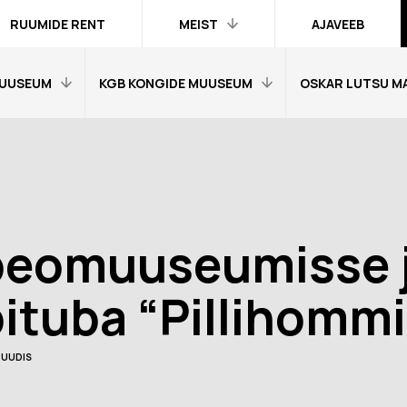
RUUMIDE RENT
MEIST
AJAVEEB
UUSEUM
KGB KONGIDE MUUSEUM
OSKAR LUTSU M
Kontakt ja
inimesed
Praktika
Avaleht
Avaleht
Kogud
fo
Külastajainfo
Külastajainfo
Trükised
Näitused
Näitused
Ametlik teave
peomuuseumisse 
Õpetajale
Õpetajale
Organisatsioonist
Tagasisidetunni
Tagasiside muus
ituba “Pillihommi
Meist meedias
muuseumitunni kohta
kohta
Hanked
nni kohta
Ekskursioonid
Ekskursioonid j
UUDIS
Logod ja fotod
id ja
Muuseumi lugu
Vestevõistluse 
d
Virtuaalkaardid
“SINI-MUST-VALGE”:
Muuseumi lugu