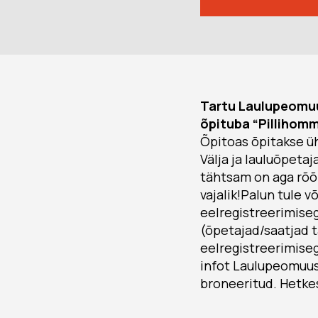
Tartu Laulupeomuus
õpituba “Pillihomm
Õpitoas õpitakse ü
Välja ja lauluõpetaj
tähtsam on aga rõõ
vajalik!Palun tule v
eelregistreerimiseg
(õpetajad/saatjad t
eelregistreerimiseg
infot Laulupeomuu
broneeritud. Hetkes