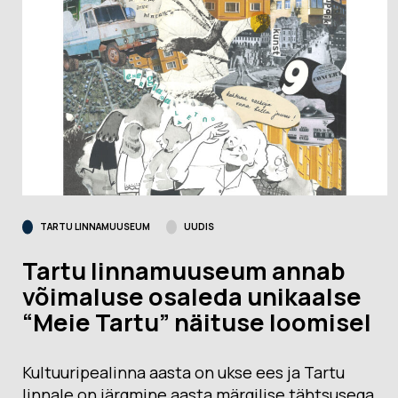
TARTU LINNAMUUSEUM
UUDIS
Tartu linnamuuseum annab
võimaluse osaleda unikaalse
“Meie Tartu” näituse loomisel
Kultuuripealinna aasta on ukse ees ja Tartu
linnale on järgmine aasta märgilise tähtsusega.