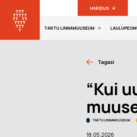
HARIDUS
TARTU LINNAMUUSEUM
LAULUPEOM
Linnamuuseumi
haridusprogrammid
Tartu
linnamuuseum
Avaleht
Avaleht
19. sajandi
Tagasi
Külastajainfo
Külastajain
linnakodaniku
muuseum
Näitused
Näitused
“Kui u
Laulupeomuuseum
Õpetajale
Õpetajale
KGB kongide
Giidituurid
Etendused
muuse
muuseum
Tagasiside
Tagasiside
Oskar Lutsu
muuseumitunni kohta
muuseumitu
muuseum
TARTU LINNAMUUSEUM
Muuseumi lugu
Ekskursioon
programmi
18.05.2026
Meie Tartu