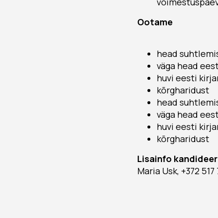
võimestuspäev
Ootame
head suhtlemi
väga head eest
huvi eesti kirj
kõrgharidust
head suhtlemi
väga head eest
huvi eesti kirj
kõrgharidust
Lisainfo kandidee
Maria Usk, +372 517