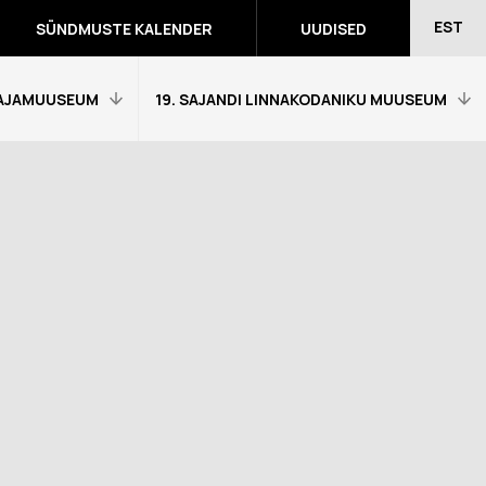
EST
SÜNDMUSTE KALENDER
UUDISED
AJAMUUSEUM
19. SAJANDI LINNAKODANIKU MUUSEUM
Avaleht
Külastajainfo
Näitused
Õpetajale
eumitunni
Tagasiside muuseumitunni kohta
Ekskursioonid ja programmid
a programmid
Muuseumi lugu
võidutööd
Kontakt