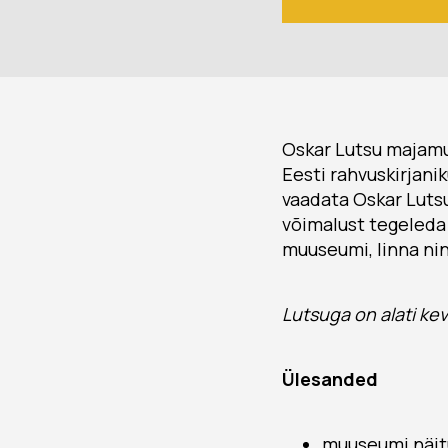
Oskar Lutsu majamuu
Eesti rahvuskirjani
vaadata Oskar Luts
võimalust tegeleda
muuseumi, linna nin
Lutsuga on alati ke
Ülesanded
muuseumi näit