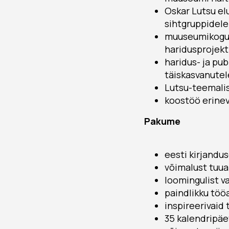
Oskar Lutsu el
sihtgruppidele
muuseumikogu u
haridusprojekt
haridus- ja pu
täiskasvanutel
Lutsu-teemalist
koostöö erinev
Pakume
eesti kirjandu
võimalust tuua
loomingulist v
paindlikku töö
inspireerivaid 
35 kalendripäe