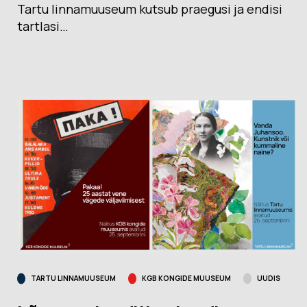
Tartu linnamuuseum kutsub praegusi ja endisi
tartlasi…
TARTU LINNAMUUSEUM
KGB KONGIDE MUUSEUM
UUDIS