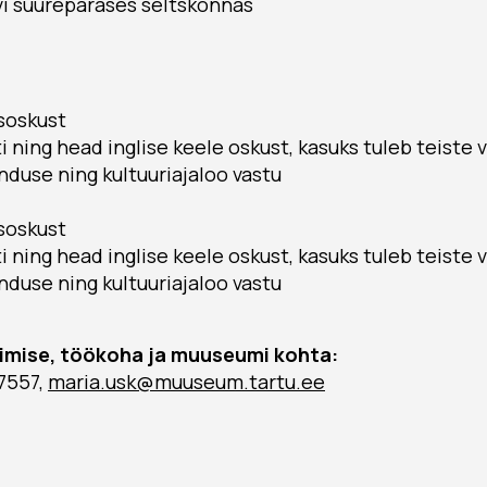
i suurepärases seltskonnas
soskust
i ning head inglise keele oskust, kasuks tuleb teiste
anduse ning kultuuriajaloo vastu
soskust
i ning head inglise keele oskust, kasuks tuleb teiste
anduse ning kultuuriajaloo vastu
rimise, töökoha ja muuseumi kohta:
 7557,
maria.usk@muuseum.tartu.ee