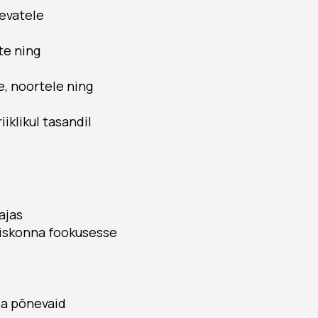
nevatele
te ning
e, noortele ning
iklikul tasandil
ajas
hiskonna fookusesse
ja põnevaid