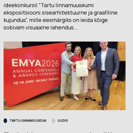
ideekonkursil ”Tartu linnamuuseumi
ekspositsiooni sisearhitektuurne ja graafiline
kujundus”, mille eesmärgiks on leida kõige
sobivam visuaalne lahendus…
TARTU LINNAMUUSEUM
UUDIS