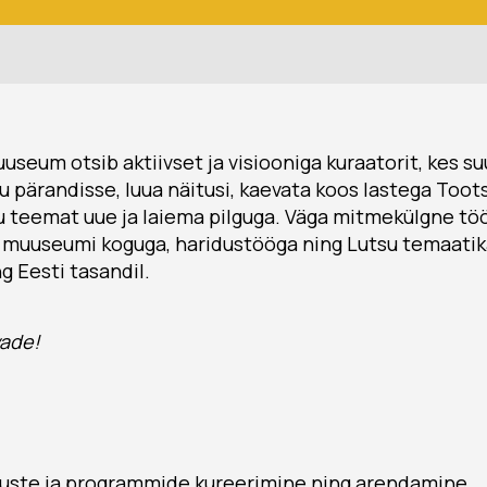
seum otsib aktiivset ja visiooniga kuraatorit, kes 
ku pärandisse, luua näitusi, kaevata koos lastega Toot
u teemat uue ja laiema pilguga. Väga mitmekülgne t
 muuseumi koguga, haridustööga ning Lutsu temaati
g Eesti tasandil.
vade!
uste ja programmide kureerimine ning arendamine