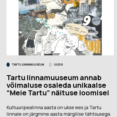
TARTU LINNAMUUSEUM
UUDIS
Tartu linnamuuseum annab
võimaluse osaleda unikaalse
“Meie Tartu” näituse loomisel
Kultuuripealinna aasta on ukse ees ja Tartu
linnale on järgmine aasta märgilise tähtsusega.