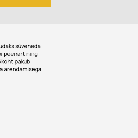
suudaks süveneda
si peenart ning
öökoht pakub
ka arendamisega