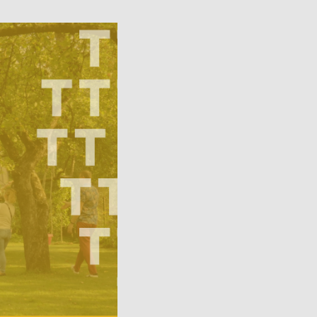
Avatud:
K–P 11–17
Asukoht:
Jaani 16, Tartu
–17
Facebook
 38, Tartu
ok