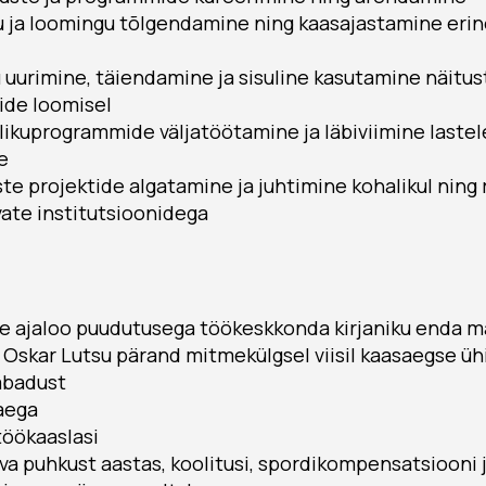
u ja loomingu tõlgendamine ning kaasajastamine eri
urimine, täiendamine ja sisuline kasutamine näitus
ide loomisel
blikuprogrammide väljatöötamine ja läbiviimine lastel
e
e projektide algatamine ja juhtimine kohalikul ning ri
ate institutsioonidega
se ajaloo puudutusega töökeskkonda kirjaniku enda m
 Oskar Lutsu pärand mitmekülgsel viisil kaasaegse ü
abadust
aega
töökaaslasi
va puhkust aastas, koolitusi, spordikompensatsiooni 