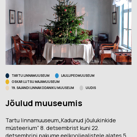
TARTU LINNAMUUSEUM
LAULUPEOMUUSEUM
OSKAR LUTSU MAJAMUUSEUM
19. SAJANDI LINNAKODANIKU MUUSEUM
UUDIS
Jõulud muuseumis
Tartu linnamuuseum„Kadunud jõulukinkide
müsteerium” 8. detsembrist kuni 22.
detsembrini pakume eelkooliealistele alates 5.