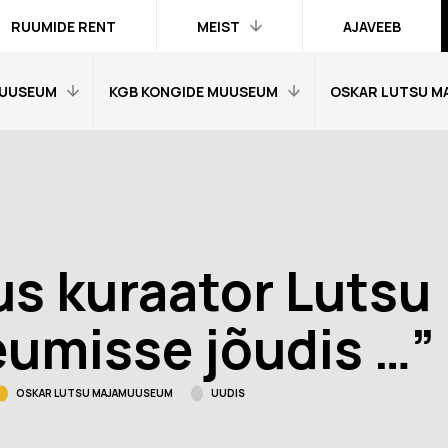
RUUMIDE RENT
MEIST
AJAVEEB
UUSEUM
KGB KONGIDE MUUSEUM
OSKAR LUTSU M
Kontakt ja
inimesed
Praktika
Avaleht
Avaleht
Kogud
fo
Külastajainfo
Külastajainfo
Trükised
Näitused
Näitused
Ametlik teave
us kuraator Lutsu
Õpetajale
Õpetajale
Organisatsioonist
Tagasisidetunni
Tagasiside muus
umisse jõudis …”
Meist meedias
muuseumitunni kohta
kohta
Hanked
nni kohta
Ekskursioonid
Ekskursioonid j
OSKAR LUTSU MAJAMUUSEUM
UUDIS
Logod ja fotod
id ja
Muuseumi lugu
Vestevõistluse 
d
Virtuaalkaardid
“SINI-MUST-VALGE”:
Muuseumi lugu