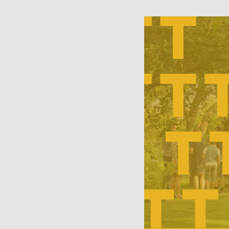
Muuseumi l
Veebinäitus: “Südalinna
sündimised. Vallikraavist
Kontakt
kultuurikeskuseni”
(2024)
Püsinäituse 2001-2023
Avatud:
T
«Dorpat. Jurjev. Tartu.»
Asukoht
virtuaaltuur
14, Tartu
Virtuaalnäitus:
“Randevuu.
Fac
Kohtumispaik Tartu”
(2018-2019)
Kontakt
Avatud:
K–P 11–18
Asukoht:
Narva mnt
23, Tartu
Facebook