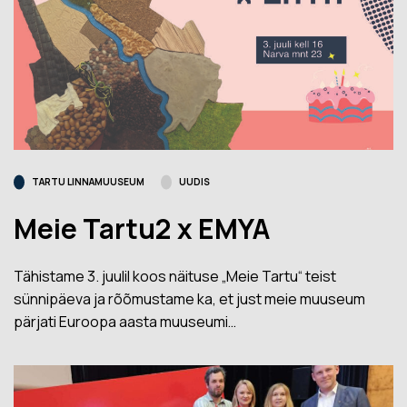
TARTU LINNAMUUSEUM
UUDIS
Meie Tartu2 x EMYA
Tähistame 3. juulil koos näituse „Meie Tartu“ teist
sünnipäeva ja rõõmustame ka, et just meie muuseum
pärjati Euroopa aasta muuseumi…