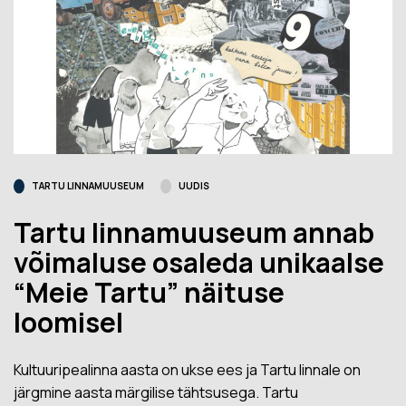
TARTU LINNAMUUSEUM
UUDIS
Tartu linnamuuseum annab
võimaluse osaleda unikaalse
“Meie Tartu” näituse
loomisel
Kultuuripealinna aasta on ukse ees ja Tartu linnale on
järgmine aasta märgilise tähtsusega. Tartu