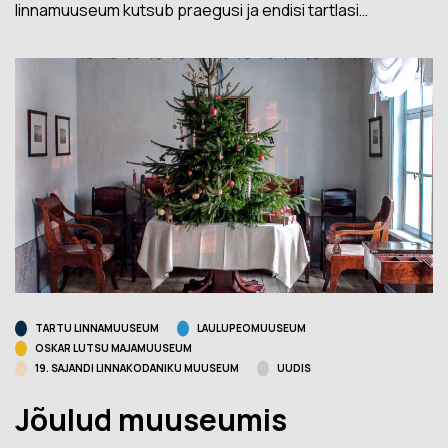
linnamuuseum kutsub praegusi ja endisi tartlasi…
TARTU LINNAMUUSEUM
LAULUPEOMUUSEUM
OSKAR LUTSU MAJAMUUSEUM
19. SAJANDI LINNAKODANIKU MUUSEUM
UUDIS
Jõulud muuseumis