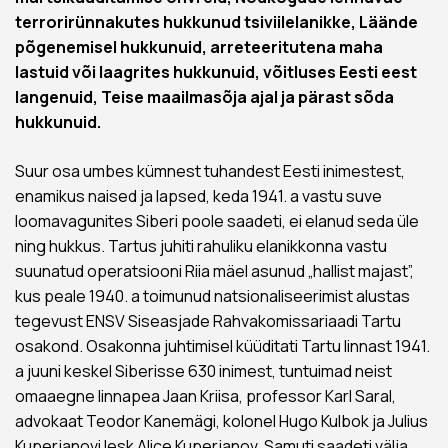
terrorirünnakutes hukkunud tsiviilelanikke, Läände
põgenemisel hukkunuid, arreteeritutena maha
lastuid või laagrites hukkunuid, võitluses Eesti eest
langenuid, Teise maailmasõja ajal ja pärast sõda
hukkunuid.
Suur osa umbes kümnest tuhandest Eesti inimestest,
enamikus naised ja lapsed, keda 1941. a vastu suve
loomavagunites Siberi poole saadeti, ei elanud seda üle
ning hukkus. Tartus juhiti rahuliku elanikkonna vastu
suunatud operatsiooni Riia mäel asunud „hallist majast”,
kus peale 1940. a toimunud natsionaliseerimist alustas
tegevust ENSV Siseasjade Rahvakomissariaadi Tartu
osakond. Osakonna juhtimisel küüditati Tartu linnast 1941.
a juuni keskel Siberisse 630 inimest, tuntuimad neist
omaaegne linnapea Jaan Kriisa, professor Karl Saral,
advokaat Teodor Kanemägi, kolonel Hugo Kulbok ja Julius
Kuperjanovi lesk Alice Kuperjanov. Samuti saadeti välja