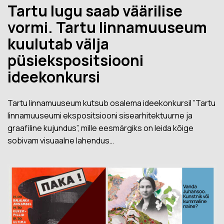
Tartu lugu saab väärilise
vormi. Tartu linnamuuseum
kuulutab välja
püsiekspositsiooni
ideekonkursi
Tartu linnamuuseum kutsub osalema ideekonkursil ”Tartu
linnamuuseumi ekspositsiooni sisearhitektuurne ja
graafiline kujundus”, mille eesmärgiks on leida kõige
sobivam visuaalne lahendus…