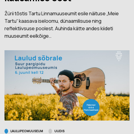
Žürii tõstis Tartu Linnamuuseumit esile näituse „Meie
Tartu“ kaasava iseloomu, dünaamilisuse ning
reflektiivsuse poolest. Auhinda kätte andes kiideti
muuseumit eelkõige…
LAULUPEOMUUSEUM
UUDIS