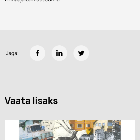
Jaga:
Vaata lisaks