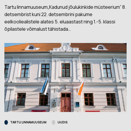
Tartu linnamuuseum„Kadunud jõulukinkide müsteerium” 8.
detsembrist kuni 22. detsembrini pakume
eelkooliealistele alates 5. eluaastast ning 1.-5. klassi
õpilastele võimalust tähistada…
TARTU LINNAMUUSEUM
UUDIS