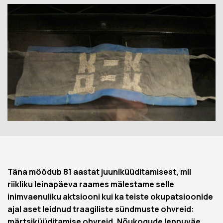
Täna möödub 81 aastat juuniküüditamisest, mil
riikliku leinapäeva raames mälestame selle
inimvaenuliku aktsiooni kui ka teiste okupatsioonide
ajal aset leidnud traagiliste sündmuste ohvreid:
märtsiküüditamise ohvreid, Nõukogude lennuväe