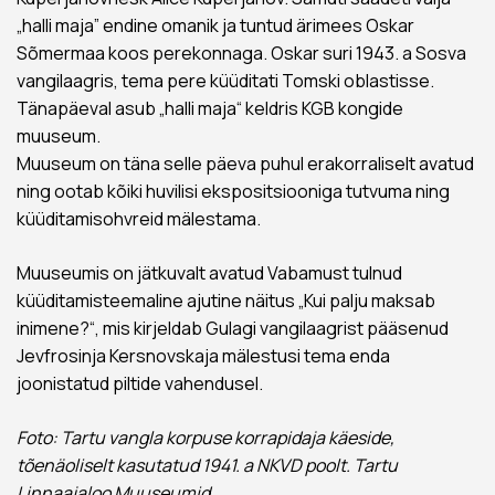
„halli maja” endine omanik ja tuntud ärimees Oskar
Sõmermaa koos perekonnaga. Oskar suri 1943. a Sosva
vangilaagris, tema pere küüditati Tomski oblastisse.
Tänapäeval asub „halli maja“ keldris KGB kongide
muuseum.
Muuseum on täna selle päeva puhul erakorraliselt avatud
ning ootab kõiki huvilisi ekspositsiooniga tutvuma ning
küüditamisohvreid mälestama.
Muuseumis on jätkuvalt avatud Vabamust tulnud
küüditamisteemaline ajutine näitus „Kui palju maksab
inimene?“, mis kirjeldab Gulagi vangilaagrist pääsenud
Jevfrosinja Kersnovskaja mälestusi tema enda
joonistatud piltide vahendusel.
Foto: Tartu vangla korpuse korrapidaja käeside,
tõenäoliselt kasutatud 1941. a NKVD poolt. Tartu
Linnaajaloo Muuseumid.