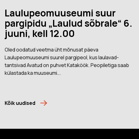
Laulupeomuuseumi suur
pargipidu „Laulud sõbrale“ 6.
juuni, kell 12.00
Oled oodatud veetma üht mõnusat päeva
Laulupeomuuseumi suurel pargipeol, kus laulavad-
tantsivad Avatud on puhvet Kataköök. Peopiletiga saab
külastada ka muuseumi….
Kõik uudised