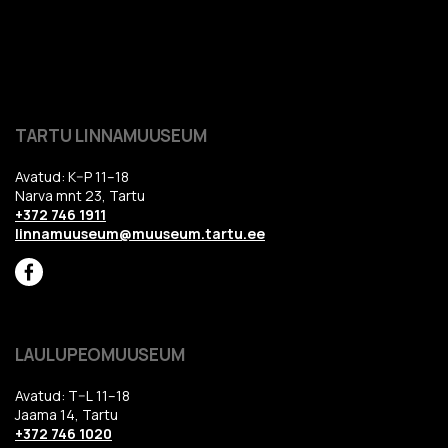
TARTU LINNAMUUSEUM
Avatud: K–P 11–18
Narva mnt 23, Tartu
+372 746 1911
linnamuuseum@muuseum.tartu.ee
LAULUPEOMUUSEUM
Avatud: T–L 11–18
Jaama 14, Tartu
+372 746 1020