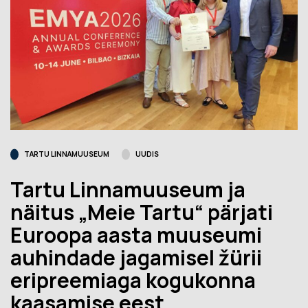
TARTU LINNAMUUSEUM
UUDIS
Tartu Linnamuuseum ja
näitus „Meie Tartu“ pärjati
Euroopa aasta muuseumi
auhindade jagamisel žürii
eripreemiaga kogukonna
kaasamise eest