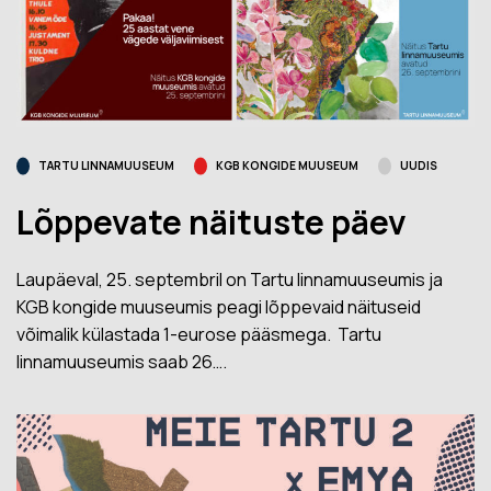
TARTU LINNAMUUSEUM
KGB KONGIDE MUUSEUM
UUDIS
Lõppevate näituste päev
Laupäeval, 25. septembril on Tartu linnamuuseumis ja
KGB kongide muuseumis peagi lõppevaid näituseid
võimalik külastada 1-eurose pääsmega. Tartu
linnamuuseumis saab 26….