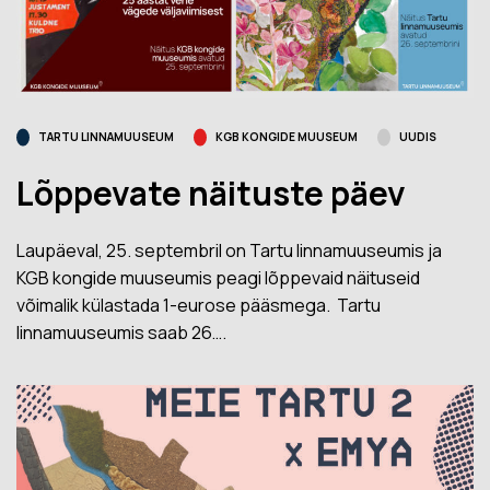
TARTU LINNAMUUSEUM
KGB KONGIDE MUUSEUM
UUDIS
Lõppevate näituste päev
Laupäeval, 25. septembril on Tartu linnamuuseumis ja
KGB kongide muuseumis peagi lõppevaid näituseid
võimalik külastada 1-eurose pääsmega. Tartu
linnamuuseumis saab 26….