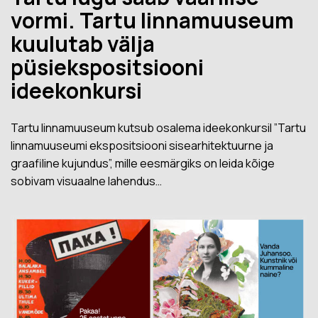
vormi. Tartu linnamuuseum
kuulutab välja
püsiekspositsiooni
ideekonkursi
Tartu linnamuuseum kutsub osalema ideekonkursil ”Tartu
linnamuuseumi ekspositsiooni sisearhitektuurne ja
graafiline kujundus”, mille eesmärgiks on leida kõige
sobivam visuaalne lahendus…