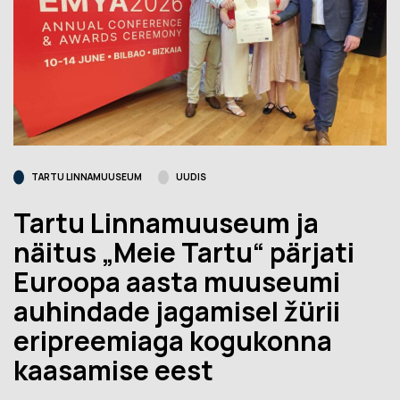
TARTU LINNAMUUSEUM
UUDIS
Tartu Linnamuuseum ja
näitus „Meie Tartu“ pärjati
Euroopa aasta muuseumi
auhindade jagamisel žürii
eripreemiaga kogukonna
kaasamise eest