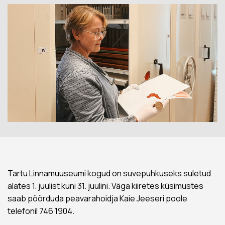
Tartu Linnamuuseumi kogud on suvepuhkuseks suletud
alates 1. juulist kuni 31. juulini. Väga kiiretes küsimustes
saab pöörduda peavarahoidja Kaie Jeeseri poole
telefonil 746 1904.