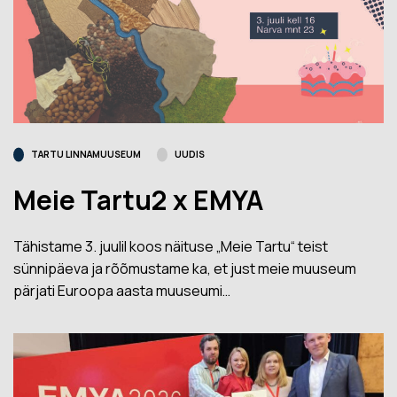
TARTU LINNAMUUSEUM
UUDIS
Meie Tartu2 x EMYA
Tähistame 3. juulil koos näituse „Meie Tartu“ teist
sünnipäeva ja rõõmustame ka, et just meie muuseum
pärjati Euroopa aasta muuseumi…