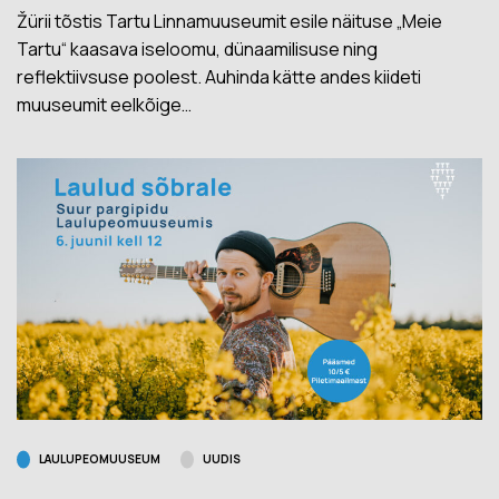
Žürii tõstis Tartu Linnamuuseumit esile näituse „Meie
Tartu“ kaasava iseloomu, dünaamilisuse ning
reflektiivsuse poolest. Auhinda kätte andes kiideti
muuseumit eelkõige…
LAULUPEOMUUSEUM
UUDIS