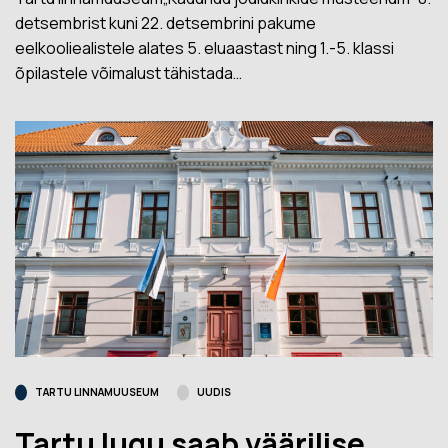
detsembrist kuni 22. detsembrini pakume
eelkooliealistele alates 5. eluaastast ning 1.-5. klassi
õpilastele võimalust tähistada…
TARTU LINNAMUUSEUM
UUDIS
Tartu lugu saab väärilise