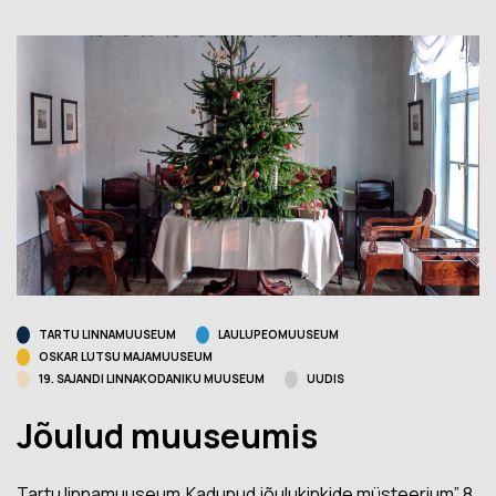
TARTU LINNAMUUSEUM
LAULUPEOMUUSEUM
OSKAR LUTSU MAJAMUUSEUM
19. SAJANDI LINNAKODANIKU MUUSEUM
UUDIS
Jõulud muuseumis
Tartu linnamuuseum„Kadunud jõulukinkide müsteerium” 8.