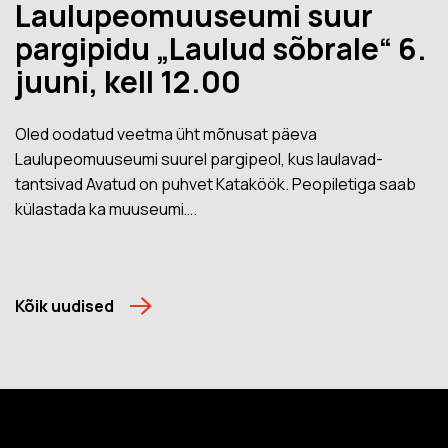
Laulupeomuuseumi suur
pargipidu „Laulud sõbrale“ 6.
juuni, kell 12.00
Oled oodatud veetma üht mõnusat päeva
Laulupeomuuseumi suurel pargipeol, kus laulavad-
tantsivad Avatud on puhvet Kataköök. Peopiletiga saab
külastada ka muuseumi….
Kõik uudised