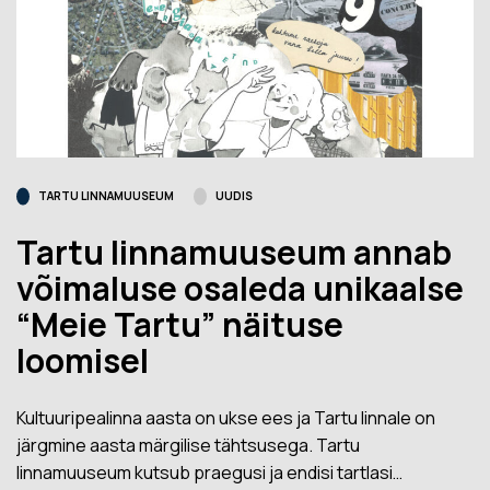
TARTU LINNAMUUSEUM
UUDIS
Tartu linnamuuseum annab
võimaluse osaleda unikaalse
“Meie Tartu” näituse
loomisel
Kultuuripealinna aasta on ukse ees ja Tartu linnale on
järgmine aasta märgilise tähtsusega. Tartu
linnamuuseum kutsub praegusi ja endisi tartlasi…