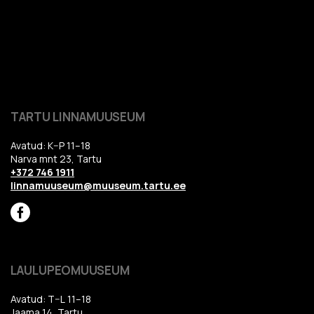
TARTU LINNAMUUSEUM
Avatud: K–P 11–18
Narva mnt 23, Tartu
+372 746 1911
linnamuuseum@muuseum.tartu.ee
LAULUPEOMUUSEUM
Avatud: T–L 11–18
Jaama 14, Tartu