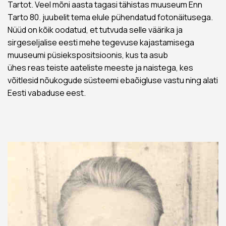
Tartot. Veel mõni aasta tagasi tähistas muuseum Enn
Tarto 80. juubelit tema elule pühendatud fotonäitusega.
Nüüd on kõik oodatud, et tutvuda selle väärika ja
sirgeseljalise eesti mehe tegevuse kajastamisega
muuseumi püsiekspositsioonis, kus ta asub
ühes reas teiste aateliste meeste ja naistega, kes
võitlesid nõukogude süsteemi ebaõigluse vastu ning alati
Eesti vabaduse eest.