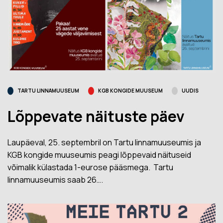
TARTU LINNAMUUSEUM
KGB KONGIDE MUUSEUM
UUDIS
Lõppevate näituste päev
Laupäeval, 25. septembril on Tartu linnamuuseumis ja
KGB kongide muuseumis peagi lõppevaid näituseid
võimalik külastada 1-eurose pääsmega. Tartu
linnamuuseumis saab 26….