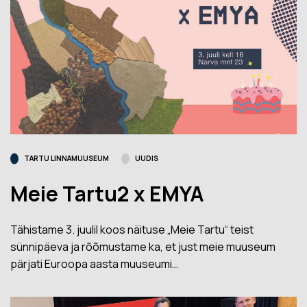
TARTU LINNAMUUSEUM
UUDIS
Meie Tartu2 x EMYA
Tähistame 3. juulil koos näituse „Meie Tartu“ teist
sünnipäeva ja rõõmustame ka, et just meie muuseum
pärjati Euroopa aasta muuseumi…