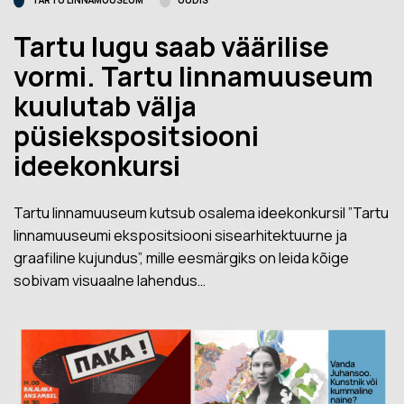
TARTU LINNAMUUSEUM
UUDIS
Tartu lugu saab väärilise
vormi. Tartu linnamuuseum
kuulutab välja
püsiekspositsiooni
ideekonkursi
Tartu linnamuuseum kutsub osalema ideekonkursil ”Tartu
linnamuuseumi ekspositsiooni sisearhitektuurne ja
graafiline kujundus”, mille eesmärgiks on leida kõige
sobivam visuaalne lahendus…