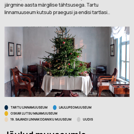
järgmine aasta märgilise tähtsusega. Tartu
linnamuuseum kutsub praegusi ja endisi tartlasi…
TARTU LINNAMUUSEUM
LAULUPEOMUUSEUM
OSKAR LUTSU MAJAMUUSEUM
19. SAJANDI LINNAKODANIKU MUUSEUM
UUDIS