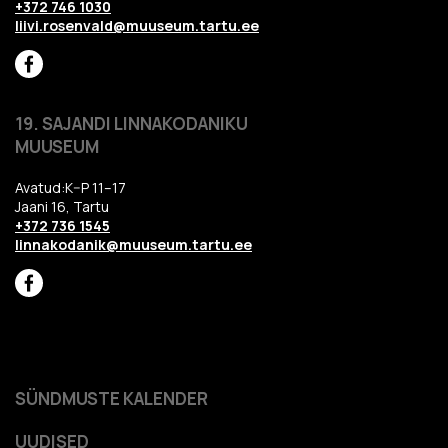
+372 746 1030
liivi.rosenvald@muuseum.tartu.ee
19. SAJANDI LINNAKODANIKU
MUUSEUM
Avatud:K–P 11–17
Jaani 16, Tartu
+372 736 1545
linnakodanik@muuseum.tartu.ee
SÜNDMUSTE KALENDER
UUDISED