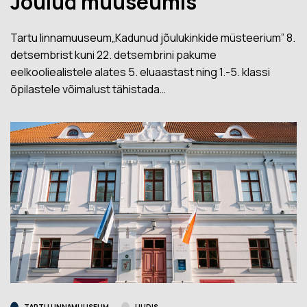
Jõulud muuseumis
Tartu linnamuuseum„Kadunud jõulukinkide müsteerium” 8.
detsembrist kuni 22. detsembrini pakume
eelkooliealistele alates 5. eluaastast ning 1.-5. klassi
õpilastele võimalust tähistada…