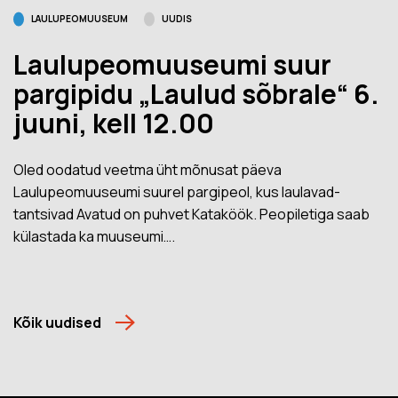
LAULUPEOMUUSEUM
UUDIS
Laulupeomuuseumi suur
pargipidu „Laulud sõbrale“ 6.
juuni, kell 12.00
Oled oodatud veetma üht mõnusat päeva
Laulupeomuuseumi suurel pargipeol, kus laulavad-
tantsivad Avatud on puhvet Kataköök. Peopiletiga saab
külastada ka muuseumi….
Kõik uudised