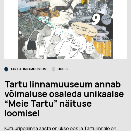
TARTU LINNAMUUSEUM
UUDIS
Tartu linnamuuseum annab
võimaluse osaleda unikaalse
“Meie Tartu” näituse
loomisel
Kultuuripealinna aasta on ukse ees ja Tartu linnale on