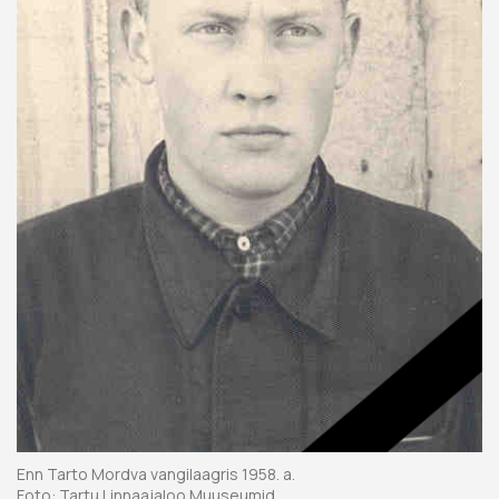
Enn Tarto Mordva vangilaagris 1958. a.
Foto: Tartu Linnaajaloo Muuseumid