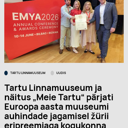
TARTU LINNAMUUSEUM
UUDIS
Tartu Linnamuuseum ja
näitus „Meie Tartu“ pärjati
Euroopa aasta muuseumi
auhindade jagamisel žürii
eripreemiaga kogukonna