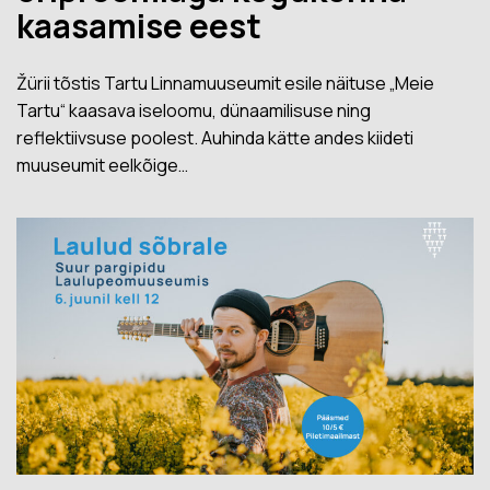
kaasamise eest
Žürii tõstis Tartu Linnamuuseumit esile näituse „Meie
Tartu“ kaasava iseloomu, dünaamilisuse ning
reflektiivsuse poolest. Auhinda kätte andes kiideti
muuseumit eelkõige…