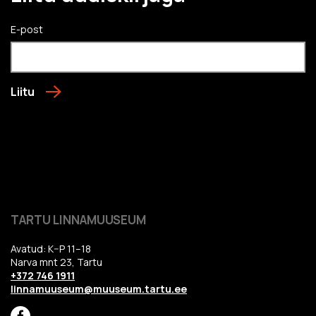
E-post
Liitu
TARTU LINNAMUUSEUM
Avatud: K–P 11–18
Narva mnt 23, Tartu
+372 746 1911
linnamuuseum@muuseum.tartu.ee