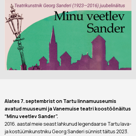
Alates 7. septembrist on Tartu linnamuuseumis
avatud muuseumi ja Vanemuise teatri koostöönäitus
“Minu veetlev Sander”.
2016. aastal meie seast lahkunud legendaarse Tartu lava-
ja kostüümikunstniku Georg Sanderi sünnist täitus 2023.