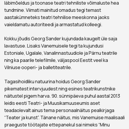
läbimõeldus ja toonase teatri tehniliste võimaluste hea
tundmine. Viimati mainitud omadus tegi temast
aastakümneteks teatri tehnilise meeskonna jaoks
vaieldamatu autoriteedi ja armastatud kolleegi.
Kokku jõudis Georg Sander kujundada kaugelt üle saja
lavastuse. Lisaks Vanemuisele tegi ta kujundusi
Estoniale, Ugalale, Vanalinnastuudiole ja Pärnu teatrile
ning ka paarile telefilmile, väljaspool Eestit veel ka
Vilniuse ooperi- ja balletiteatrile.
Tagasihoidliku natuurina hoidus Georg Sander
pikematest intervjuudest ning esines teatrikunstnike
näitustel pigem harva. 90. sünnipäeva puhul aastal 2013
leidis eesti Teatri- ja Muusikamuuseumis aset
teadaolevalt ainus tema personaalnäitus pealkirjaga
“Teater ja kunst”. Tänane näitus, mis Vanemuise maalisaali
praeguste töötajate ettepanekul sai nimeks “Minu