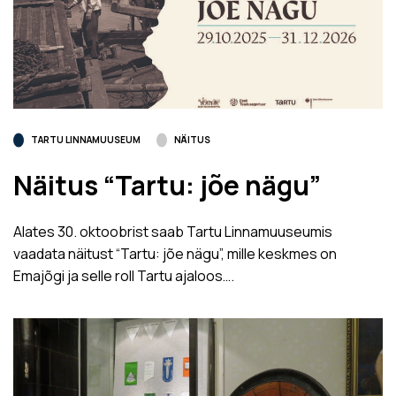
TARTU LINNAMUUSEUM
NÄITUS
Näitus “Tartu: jõe nägu”
Alates 30. oktoobrist saab Tartu Linnamuuseumis
vaadata näitust “Tartu: jõe nägu”, mille keskmes on
Emajõgi ja selle roll Tartu ajaloos….