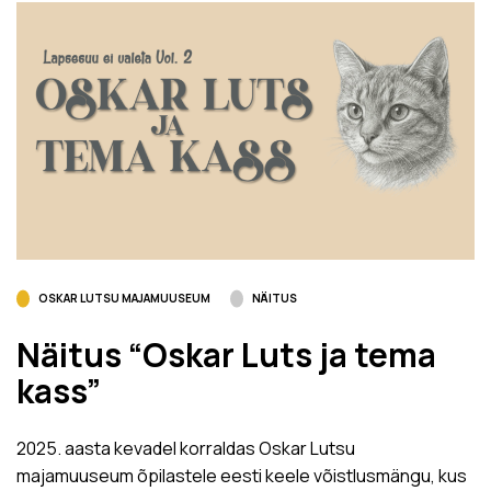
OSKAR LUTSU MAJAMUUSEUM
NÄITUS
Näitus “Oskar Luts ja tema
kass”
2025. aasta kevadel korraldas Oskar Lutsu
majamuuseum õpilastele eesti keele võistlusmängu, kus