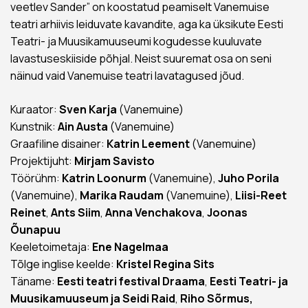
veetlev Sander” on koostatud peamiselt Vanemuise
teatri arhiivis leiduvate kavandite, aga ka üksikute Eesti
Teatri- ja Muusikamuuseumi kogudesse kuuluvate
lavastuseskiiside põhjal. Neist suuremat osa on seni
näinud vaid Vanemuise teatri lavatagused jõud.
Kuraator:
Sven Karja
(Vanemuine)
Kunstnik:
Ain Austa
(Vanemuine)
Graafiline disainer:
Katrin Leement
(Vanemuine)
Projektijuht:
Mirjam Savisto
Töörühm:
Katrin Loonurm
(Vanemuine),
Juho Porila
(Vanemuine),
Marika Raudam
(Vanemuine),
Liisi-Reet
Reinet
,
Ants Siim
,
Anna Venchakova
,
Joonas
Õunapuu
Keeletoimetaja:
Ene Nagelmaa
Tõlge inglise keelde:
Kristel Regina Sits
Täname:
Eesti teatri festival Draama
,
Eesti Teatri- ja
Muusikamuuseum
ja Seidi Raid
,
Riho Sõrmus,