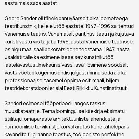
aasta mais sada aastat.
Georg Sander oli tähelepanuväärselt pika loometeega
teatrikunstnik, kelle elutöö aastatel 1947–1996 sai tehtud
Vanemuise teatris. Vanematelt pärit huvi teatri ja kujutava
kunsti vastu viis ta juba 1945. aastal Vanemuise teatrisse,
esialgu maalisaali dekoratsioone teostama. 1947. aastal
usaldati talle ka esimene iseseisev kunstnikutöö,
lastelavastus „Imekaunis Vassilissa“. Esimene soodsalt
vastu võetud kogemus andis julgust minna seda ala ka
professionaalsel tasemel õppima esiti maali, hiljem
teatridekoratsiooni erialal Eesti Riiklikku Kunstiinstituuti.
Sanderi esimesel tööperioodil langes raskus
muusikateatrile. Tema loomingulise käekirja eksimatu
stiilitaju, omapäraste arhitektuuriliste lahenduste ja
harmoonilise tervikmulje kõrval äratas kohe tähelepanu
kavandite filigraanne teostus, tööjooniste perfektne