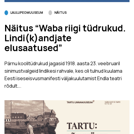
LAULUPEOMUUSEUM
NÄITUS
Näitus “Waba riigi tüdrukud.
Lindi(k)andjate
elusaatused”
Pärnu koolitüdrukud jagasid 1918. aasta 23. veebruaril
sinimustvalgeid lindikesi rahvale, kes oli tulnud kuulama
Eesti iseseisvusmanifesti väljakuulutamist Endla teatri
rõdult….