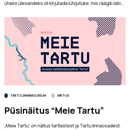
üheks ülesandeks oli kirjutada lühijutuke, mis räägib läbi…
TARTU LINNAMUUSEUM
NÄITUS
Püsinäitus “Meie Tartu”
„Meie Tartu” on näitus tartlastest ja Tartu linnaosadest.