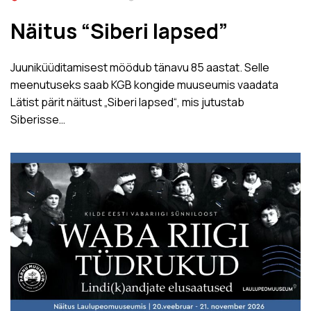
Näitus “Siberi lapsed”
Juuniküüditamisest möödub tänavu 85 aastat. Selle
meenutuseks saab KGB kongide muuseumis vaadata
Lätist pärit näitust „Siberi lapsed“, mis jutustab
Siberisse…