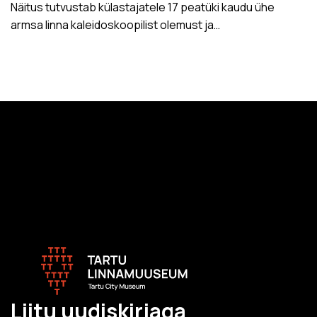
Näitus tutvustab külastajatele 17 peatüki kaudu ühe
armsa linna kaleidoskoopilist olemust ja…
Liitu uudiskirjaga