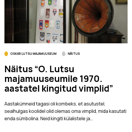
OSKAR LUTSU MAJAMUUSEUM
NÄITUS
Näitus “O. Lutsu
majamuuseumile 1970.
aastatel kingitud vimplid”
Aastakümneid tagasi oli kombeks, et asutustel,
sealhulgas koolidel olid olemas oma vimplid, mida kasutati
enda sümbolina. Neid kingiti külalistele ja…