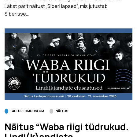
Lätist pärit näitust „Siberi lapsed“, mis jutustab
Siberisse…
LAULUPEOMUUSEUM
NÄITUS
Näitus “Waba riigi tüdrukud.
Lindi(k)andjate