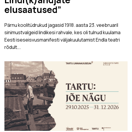
elusaatused”
Pärnu koolitüdrukud jagasid 1918. aasta 23. veebruaril
sinimustvalgeid lindikesi rahvale, kes oli tulnud kuulama
Eesti iseseisvusmanifesti väljakuulutamist Endla teatri
rõdult….