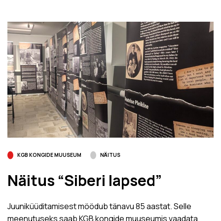
KGB KONGIDE MUUSEUM
NÄITUS
Näitus “Siberi lapsed”
Juuniküüditamisest möödub tänavu 85 aastat. Selle
meenutuseks saab KGB kongide muuseumis vaadata