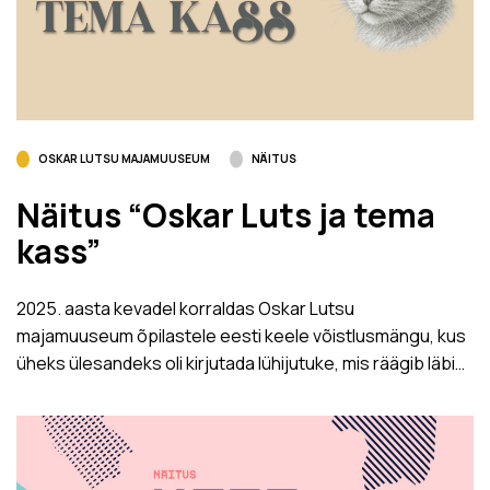
OSKAR LUTSU MAJAMUUSEUM
NÄITUS
Näitus “Oskar Luts ja tema
kass”
2025. aasta kevadel korraldas Oskar Lutsu
majamuuseum õpilastele eesti keele võistlusmängu, kus
üheks ülesandeks oli kirjutada lühijutuke, mis räägib läbi…