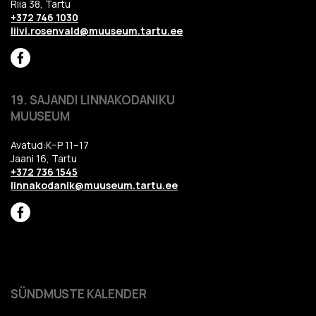
Riia 38, Tartu
+372 746 1030
liivi.rosenvald@muuseum.tartu.ee
19. SAJANDI LINNAKODANIKU
MUUSEUM
Avatud:K–P 11–17
Jaani 16, Tartu
+372 736 1545
linnakodanik@muuseum.tartu.ee
SÜNDMUSTE KALENDER