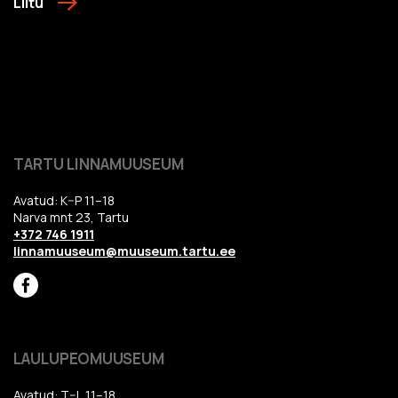
Liitu
TARTU LINNAMUUSEUM
Avatud: K–P 11–18
Narva mnt 23, Tartu
+372 746 1911
linnamuuseum@muuseum.tartu.ee
LAULUPEOMUUSEUM
Avatud: T–L 11–18