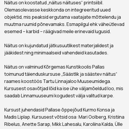
Näitus on koostatud „näitus näituses“ printsiibil.
Olemasolevasse keskkonda on integreeritud uued
objektid, mis peaksid ergutama vaatajate mõttelendu ja
muutma ruumid põnevamaks. Esmapilgul ehk väheütlevad
esemed – karbid – räägivad meile erinevaid lugusid.
Näitus on kujundatud jätkusuutlikest materjalidest ja
jääkidest ning minimaalseid vahendeid kasutades.
Näitus on valminud Kõrgemas Kunstikoolis Pallas
toimunud täienduskursuse „Säästlik ja säästev näitus“
raames koostöös Tartu Linnajaloo Muuseumidega.
Kursusest osavõtjad lõid ka ise ühe väljamõeldud loo, mis
saadab Linnamuuseumi kogudest välja valitud karpe.
Kursust juhendasid Pallase õppejõud Kurmo Konsa ja
Madis Liplap. Kursusest võtsid osa: Mari Oolberg, Kristiina
Ribelus, Anette Sarap, Mikk Lahesalu, Karoliina Kalda, Ülle