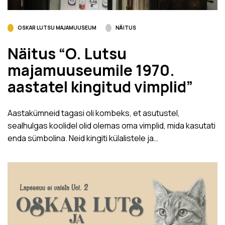
OSKAR LUTSU MAJAMUUSEUM
NÄITUS
Näitus “O. Lutsu
majamuuseumile 1970.
aastatel kingitud vimplid”
Aastakümneid tagasi oli kombeks, et asutustel,
sealhulgas koolidel olid olemas oma vimplid, mida kasutati
enda sümbolina. Neid kingiti külalistele ja…