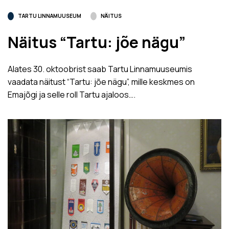
TARTU LINNAMUUSEUM
NÄITUS
Näitus “Tartu: jõe nägu”
Alates 30. oktoobrist saab Tartu Linnamuuseumis
vaadata näitust “Tartu: jõe nägu”, mille keskmes on
Emajõgi ja selle roll Tartu ajaloos….