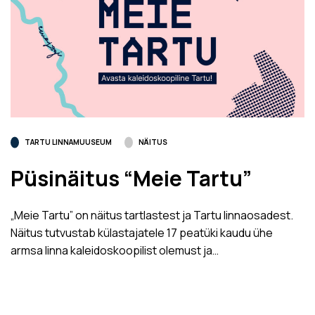
TARTU LINNAMUUSEUM
NÄITUS
Püsinäitus “Meie Tartu”
„Meie Tartu” on näitus tartlastest ja Tartu linnaosadest.
Näitus tutvustab külastajatele 17 peatüki kaudu ühe
armsa linna kaleidoskoopilist olemust ja…