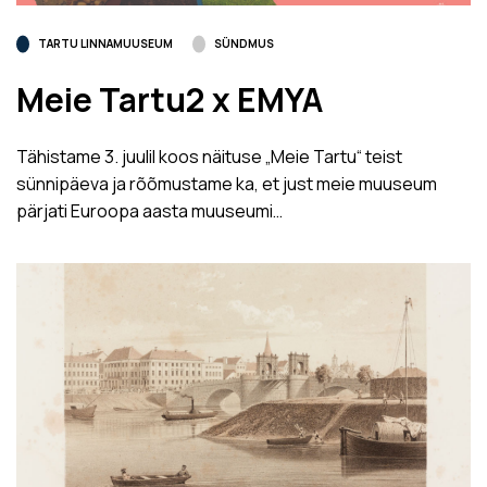
TARTU LINNAMUUSEUM
SÜNDMUS
Meie Tartu2 x EMYA
Tähistame 3. juulil koos näituse „Meie Tartu“ teist
sünnipäeva ja rõõmustame ka, et just meie muuseum
pärjati Euroopa aasta muuseumi…