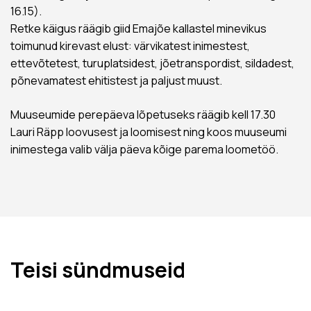
16.15).
Retke käigus räägib giid Emajõe kallastel minevikus
toimunud kirevast elust: värvikatest inimestest,
ettevõtetest, turuplatsidest, jõetranspordist, sildadest,
põnevamatest ehitistest ja paljust muust.
Muuseumide perepäeva lõpetuseks räägib kell 17.30
Lauri Räpp loovusest ja loomisest ning koos muuseumi
inimestega valib välja päeva kõige parema loometöö.
Teisi sündmuseid