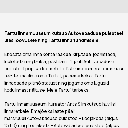
Tartu linnamuuseum kutsub Autovabaduse puiesteel
üles loovusele ning Tartu linna tundmisele.
Et osata oma linna kohta rääkida, kirjutada, joonistada,
luuletada ning laulda, püstitame 1. juulil Autovabaduse
puiesteel pop-up loometelgi. Kutsume inimesi looma uusi
tekste, maalima oma Tartut, panema kokku Tartu
linnaosade piltmõistatust ning jagama oma lugusid
kodulinnast näituse
“Meie Tartu”
tarbeks.
Tartu linnamuuseumi kuraator Ants Siim kutsub huvilisi
linnaretkele „Emajõe kallaste pääl“
marsruudil Autovabaduse puiestee – Lodjakoda (algus
15.00) ning Lodjakoda – Autovabaduse puiestee (algus