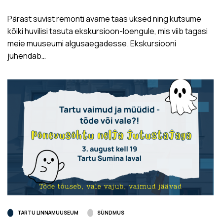
Pärast suvist remonti avame taas uksed ning kutsume
kõiki huvilisi tasuta ekskursioon-loengule, mis viib tagasi
meie muuseumi algusaegadesse. Ekskursiooni
juhendab…
TARTU LINNAMUUSEUM
SÜNDMUS