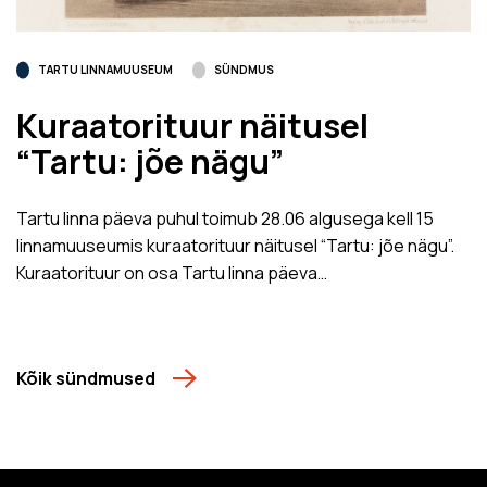
TARTU LINNAMUUSEUM
SÜNDMUS
Kuraatorituur näitusel
“Tartu: jõe nägu”
Tartu linna päeva puhul toimub 28.06 algusega kell 15
linnamuuseumis kuraatorituur näitusel “Tartu: jõe nägu”.
Kuraatorituur on osa Tartu linna päeva…
Kõik sündmused