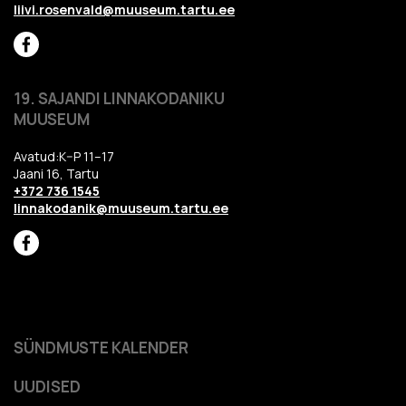
liivi.rosenvald@muuseum.tartu.ee
19. SAJANDI LINNAKODANIKU
MUUSEUM
Avatud:K–P 11–17
Jaani 16, Tartu
+372 736 1545
linnakodanik@muuseum.tartu.ee
SÜNDMUSTE KALENDER
UUDISED