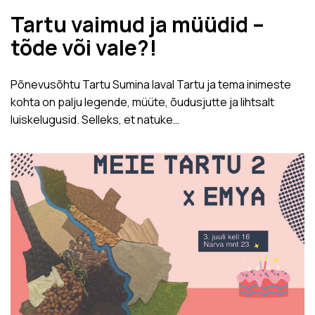
Tartu vaimud ja müüdid –
tõde või vale?!
Põnevusõhtu Tartu Sumina laval Tartu ja tema inimeste
kohta on palju legende, müüte, õudusjutte ja lihtsalt
luiskelugusid. Selleks, et natuke…