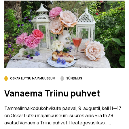
OSKAR LUTSU MAJAMUUSEUM
SÜNDMUS
Vanaema Triinu puhvet
Tammelinna kodukohvikute päeval, 9. augustil, kell 11­—17
on Oskar Lutsu majamuuseumi suures aias Riia tn 38
avatud Vanaema Triinu puhvet. Heategevuslikus…...