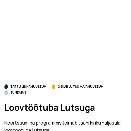
TARTU LINNAMUUSEUM
OSKAR LUTSU MAJAMUUSEUM
SÜNDMUS
Loovtöötuba Lutsuga
Noortesumina programmis toimub Jaani kiriku haljasalal
loovtöötuba Lutsuga.