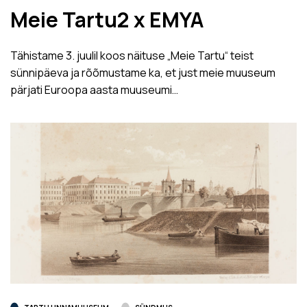
Meie Tartu2 x EMYA
Tähistame 3. juulil koos näituse „Meie Tartu“ teist
sünnipäeva ja rõõmustame ka, et just meie muuseum
pärjati Euroopa aasta muuseumi…