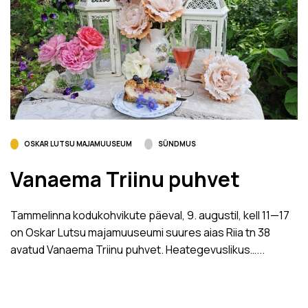
OSKAR LUTSU MAJAMUUSEUM
SÜNDMUS
Vanaema Triinu puhvet
Tammelinna kodukohvikute päeval, 9. augustil, kell 11­—17
on Oskar Lutsu majamuuseumi suures aias Riia tn 38
avatud Vanaema Triinu puhvet. Heategevuslikus…...