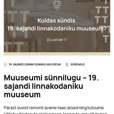
19. SAJANDI LINNAKODANIKU MUUSEUM
SÜNDMUS
Muuseumi sünnilugu – 19.
sajandi linnakodaniku
muuseum
Pärast suvist remonti avame taas uksed ning kutsume
kõiki huvilisi tasuta ekskursioon-loengule, mis viib tagasi