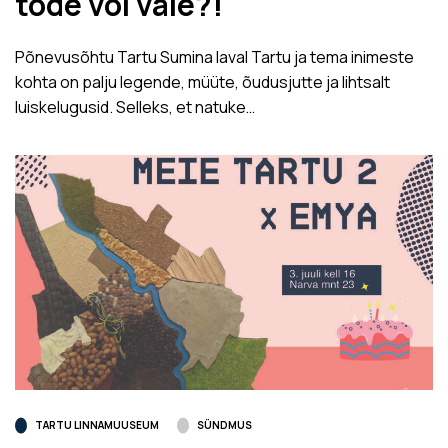
tõde või vale?!
Põnevusõhtu Tartu Sumina laval Tartu ja tema inimeste
kohta on palju legende, müüte, õudusjutte ja lihtsalt
luiskelugusid. Selleks, et natuke…
TARTU LINNAMUUSEUM
SÜNDMUS