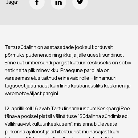
Jaga:
Tartu südalinn on aastasadade jooksul korduvalt
põrmuks pudenenud ning ikka ja jälle uuesti sündinud.
Enne uut ümbersündi pargist kultuurikeskuseks on sobiv
hetk heita pilk minevikku. Praegune pargi ala on
varasemas elus täitnud erinevaid rolle – linnamüüri
tagusest jäätmaast kuni linna kaubandusliku keskmeni ja
varemeteväljast pargini.
12. aprillil kell 16 avab Tartu linnamuuseum Keskpargi Poe
tänava poolsel platsil välinäituse “Südalinna sündimised.
Vallikraavist kultuurikeskuseni”, mis annab ülevaate
piirkonna ajaloost ja arhitektuurist muinasajast kuni