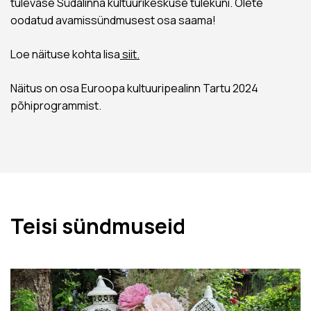
tulevase Südalinna kultuurikeskuse tulekuni. Olete
oodatud avamissündmusest osa saama!
Loe näituse kohta lisa
siit.
Näitus on osa Euroopa kultuuripealinn Tartu 2024
põhiprogrammist.
Teisi sündmuseid