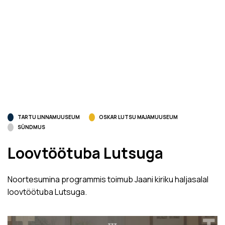
TARTU LINNAMUUSEUM
OSKAR LUTSU MAJAMUUSEUM
SÜNDMUS
Loovtöötuba Lutsuga
Noortesumina programmis toimub Jaani kiriku haljasalal
loovtöötuba Lutsuga.