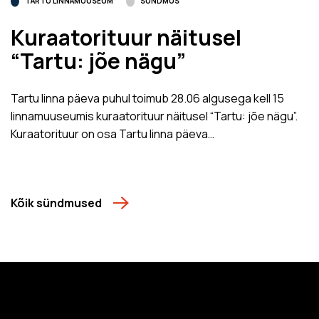
TARTU LINNAMUUSEUM
SÜNDMUS
Kuraatorituur näitusel
“Tartu: jõe nägu”
Tartu linna päeva puhul toimub 28.06 algusega kell 15
linnamuuseumis kuraatorituur näitusel “Tartu: jõe nägu”.
Kuraatorituur on osa Tartu linna päeva…
Kõik sündmused