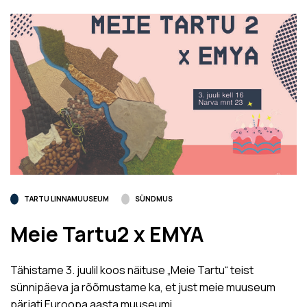
TARTU LINNAMUUSEUM
SÜNDMUS
Meie Tartu2 x EMYA
Tähistame 3. juulil koos näituse „Meie Tartu“ teist
sünnipäeva ja rõõmustame ka, et just meie muuseum
pärjati Euroopa aasta muuseumi…