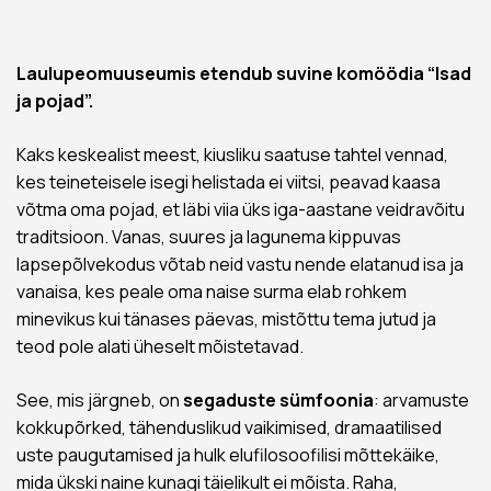
Laulupeomuuseumis etendub suvine komöödia “Isad
ja pojad”.
Kaks keskealist meest, kiusliku saatuse tahtel vennad,
kes teineteisele isegi helistada ei viitsi, peavad kaasa
võtma oma pojad, et läbi viia üks iga-aastane veidravõitu
traditsioon. Vanas, suures ja lagunema kippuvas
lapsepõlvekodus võtab neid vastu nende elatanud isa ja
vanaisa, kes peale oma naise surma elab rohkem
minevikus kui tänases päevas, mistõttu tema jutud ja
teod pole alati üheselt mõistetavad.
See, mis järgneb, on
segaduste sümfoonia
: arvamuste
kokkupõrked, tähenduslikud vaikimised, dramaatilised
uste paugutamised ja hulk elufilosoofilisi mõttekäike,
mida ükski naine kunagi täielikult ei mõista. Raha,