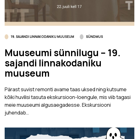
19. SAJANDI LINNAKODANIKU MUUSEUM
SÜNDMUS
Muuseumi sünnilugu – 19.
sajandi linnakodaniku
muuseum
Pärast suvist remonti avame taas uksed ning kutsume
kõiki huvilisi tasuta ekskursioon-loengule, mis viib tagasi
meie muuseumi algusaegadesse. Ekskursiooni
juhendab…