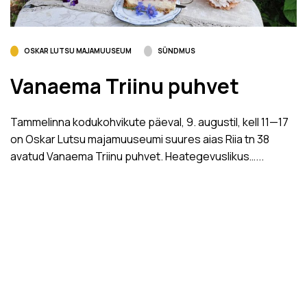
OSKAR LUTSU MAJAMUUSEUM
SÜNDMUS
Vanaema Triinu puhvet
Tammelinna kodukohvikute päeval, 9. augustil, kell 11­—17
on Oskar Lutsu majamuuseumi suures aias Riia tn 38
avatud Vanaema Triinu puhvet. Heategevuslikus…...