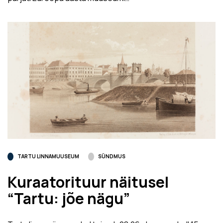
TARTU LINNAMUUSEUM
SÜNDMUS
Kuraatorituur näitusel
“Tartu: jõe nägu”