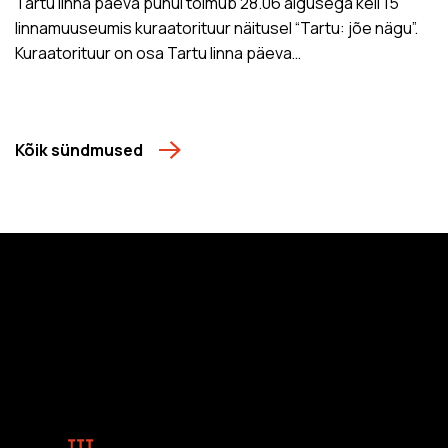
Tartu linna päeva puhul toimub 28.06 algusega kell 15
linnamuuseumis kuraatorituur näitusel “Tartu: jõe nägu”.
Kuraatorituur on osa Tartu linna päeva…
Kõik sündmused