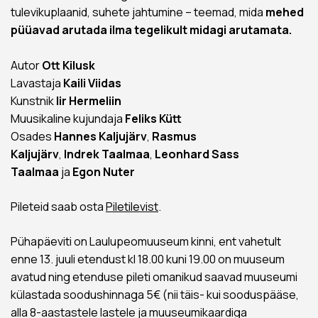
tulevikuplaanid, suhete jahtumine – teemad, mida
mehed
püüavad arutada ilma tegelikult midagi arutamata.
Autor
Ott Kilusk
Lavastaja
Kaili Viidas
Kunstnik
Iir Hermeliin
Muusikaline kujundaja
Feliks Kütt
Osades
Hannes
Kaljujärv
,
Rasmus
Kaljujärv
,
Indrek
Taalmaa
,
Leonhard Sass
Taalmaa
ja
Egon Nuter
Pileteid saab osta
Piletilevist
.
Pühapäeviti on Laulupeomuuseum kinni, ent vahetult
enne 13. juuli etendust kl 18.00 kuni 19.00 on muuseum
avatud ning etenduse pileti omanikud saavad muuseumi
külastada soodushinnaga 5€ (nii täis- kui sooduspääse,
alla 8-aastastele lastele ja muuseumikaardiga