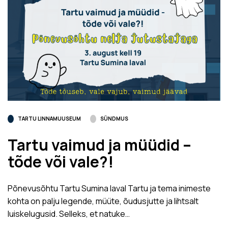
TARTU LINNAMUUSEUM
SÜNDMUS
Tartu vaimud ja müüdid –
tõde või vale?!
Põnevusõhtu Tartu Sumina laval Tartu ja tema inimeste
kohta on palju legende, müüte, õudusjutte ja lihtsalt
luiskelugusid. Selleks, et natuke…