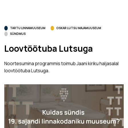
TARTU LINNAMUUSEUM
OSKAR LUTSU MAJAMUUSEUM
SÜNDMUS
Loovtöötuba Lutsuga
Noortesumina programmis toimub Jaani kiriku haljasalal
loovtöötuba Lutsuga.