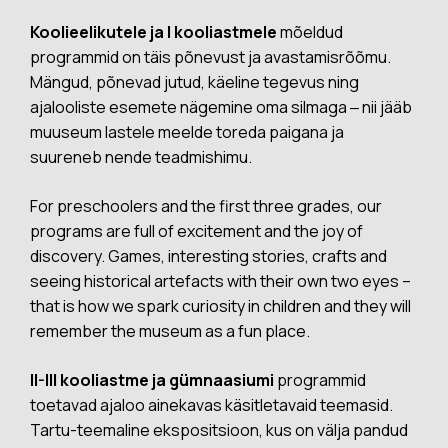
Koolieelikutele ja I kooliastmele
mõeldud
programmid on täis põnevust ja avastamisrõõmu.
Mängud, põnevad jutud, käeline tegevus ning
ajalooliste esemete nägemine oma silmaga ‒ nii jääb
muuseum lastele meelde toreda paigana ja
suureneb nende teadmishimu.
For preschoolers and the first three grades, our
programs are full of excitement and the joy of
discovery. Games, interesting stories, crafts and
seeing historical artefacts with their own two eyes –
that is how we spark curiosity in children and they will
remember the museum as a fun place.
II-III kooliastme ja gümnaasiumi
programmid
toetavad ajaloo ainekavas käsitletavaid teemasid.
Tartu-teemaline ekspositsioon, kus on välja pandud