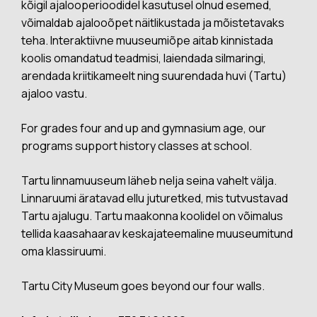
kõigil ajalooperioodidel kasutusel olnud esemed,
võimaldab ajalooõpet näitlikustada ja mõistetavaks
teha. Interaktiivne muuseumiõpe aitab kinnistada
koolis omandatud teadmisi, laiendada silmaringi,
arendada kriitikameelt ning suurendada huvi (Tartu)
ajaloo vastu.
For grades four and up and gymnasium age, our
programs support history classes at school.
Tartu linnamuuseum läheb nelja seina vahelt välja.
Linnaruumi äratavad ellu juturetked, mis tutvustavad
Tartu ajalugu. Tartu maakonna koolidel on võimalus
tellida kaasahaarav keskajateemaline muuseumitund
oma klassiruumi.
Tartu City Museum goes beyond our four walls.