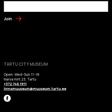
Join
TARTU CITY MUSEUM
Open: Wed–Sun 11–18
Narva mnt 23, Tartu
+372 746 1911
linnamuuseum@muuseum.tartu.ee