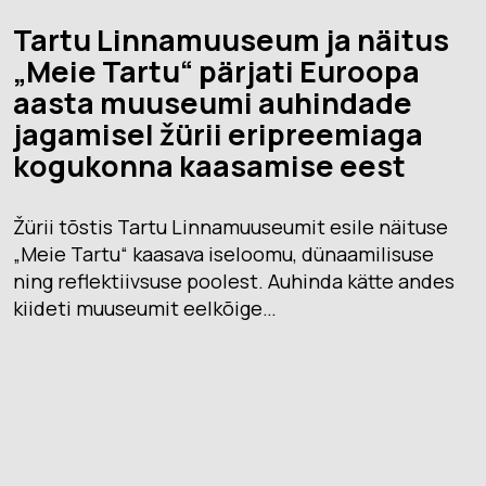
Tartu Linnamuuseum ja näitus
„Meie Tartu“ pärjati Euroopa
aasta muuseumi auhindade
jagamisel žürii eripreemiaga
kogukonna kaasamise eest
Žürii tõstis Tartu Linnamuuseumit esile näituse
„Meie Tartu“ kaasava iseloomu, dünaamilisuse
ning reflektiivsuse poolest. Auhinda kätte andes
kiideti muuseumit eelkõige…