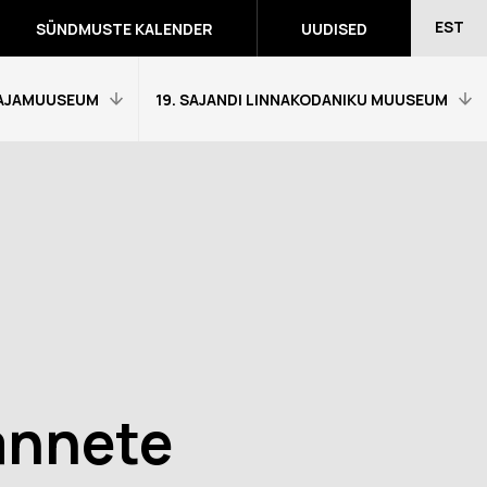
EST
SÜNDMUSTE KALENDER
UUDISED
AJAMUUSEUM
19. SAJANDI LINNAKODANIKU MUUSEUM
Avaleht
Külastajainfo
Näitused
Õpetajale
eumitunni
Tagasiside muuseumitunni kohta
Ekskursioonid ja programmid
a programmid
annete
Muuseumi lugu
võidutööd
Kontakt