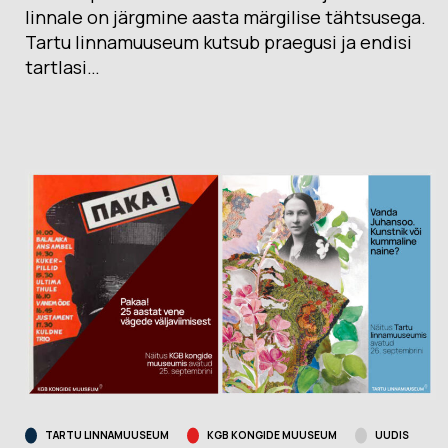
linnale on järgmine aasta märgilise tähtsusega.
Tartu linnamuuseum kutsub praegusi ja endisi
tartlasi…
TARTU LINNAMUUSEUM
KGB KONGIDE MUUSEUM
UUDIS