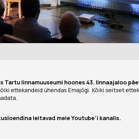
us Tartu linnamuuseumi hoones 43. linnaajaloo päe
 kõiki ettekandeid ühendas Emajõgi. Kõiki seitset ett
aadata.
usloendina leitavad meie Youtube’i kanalis.