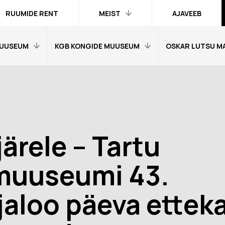
RUUMIDE RENT
MEIST
AJAVEEB
UUSEUM
KGB KONGIDE MUUSEUM
OSKAR LUTSU M
Kontakt ja
inimesed
Praktika
Avaleht
Avaleht
Kogud
fo
Külastajainfo
Külastajainfo
Trükised
Näitused
Näitused
Ametlik teave
järele – Tartu
Õpetajale
Õpetajale
Organisatsioonist
Tagasisidetunni
Tagasiside muus
muuseumi 43.
Meist meedias
muuseumitunni kohta
kohta
Hanked
nni kohta
Ekskursioonid
Ekskursioonid j
jaloo päeva ettek
Logod ja fotod
id ja
Muuseumi lugu
Vestevõistluse 
d
Virtuaalkaardid
“SINI-MUST-VALGE”:
Muuseumi lugu