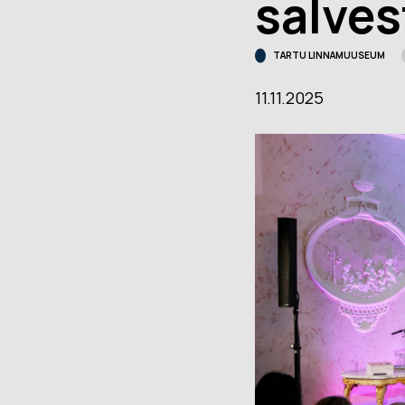
salve
Muuseumi l
Veebinäitus: “Südalinna
sündimised. Vallikraavist
Kontakt
TARTU LINNAMUUSEUM
kultuurikeskuseni”
(2024)
11.11.2025
Püsinäituse 2001-2023
Avatud:
T
«Dorpat. Jurjev. Tartu.»
Asukoht
virtuaaltuur
14, Tartu
Virtuaalnäitus:
“Randevuu.
Fac
Kohtumispaik Tartu”
(2018-2019)
Kontakt
Avatud:
K–P 11–18
Asukoht:
Narva mnt
23, Tartu
Facebook