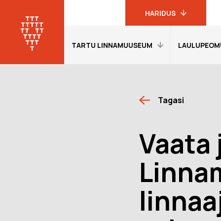
HARIDUS
TARTU LINNAMUUSEUM
LAULUPEOM
Linnamuuseumi
haridusprogrammid
Tartu
linnamuuseum
Avaleht
Avaleht
19. sajandi
Tagasi
Külastajainfo
Külastajain
linnakodaniku
muuseum
Näitused
Näitused
Vaata 
Laulupeomuuseum
Õpetajale
Õpetajale
KGB kongide
Giidituurid
Etendused
Linna
muuseum
Tagasiside
Tagasiside
Oskar Lutsu
muuseumitunni kohta
muuseumitu
muuseum
linnaa
Muuseumi lugu
Ekskursioon
programmi
Meie Tartu