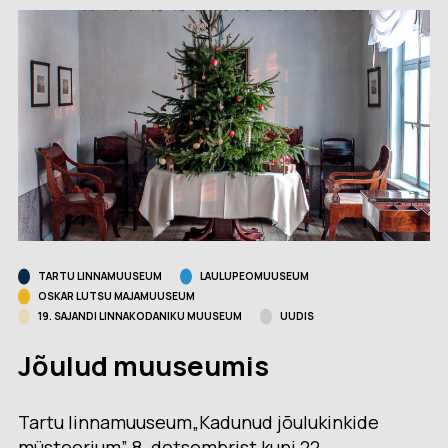
TARTU LINNAMUUSEUM
LAULUPEOMUUSEUM
OSKAR LUTSU MAJAMUUSEUM
19. SAJANDI LINNAKODANIKU MUUSEUM
UUDIS
Jõulud muuseumis
Tartu linnamuuseum„Kadunud jõulukinkide
müsteerium” 8. detsembrist kuni 22.