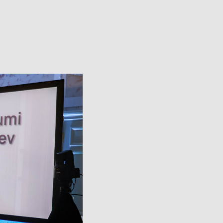
Avatud:
K–P 11–17
Asukoht:
Jaani 16, Tartu
–17
Facebook
 38, Tartu
ok