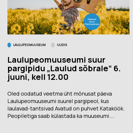
LAULUPEOMUUSEUM
UUDIS
Laulupeomuuseumi suur
pargipidu „Laulud sõbrale“ 6.
juuni, kell 12.00
Oled oodatud veetma üht mõnusat päeva
Laulupeomuuseumi suurel pargipeol, kus
laulavad-tantsivad Avatud on puhvet Kataköök.
Peopiletiga saab külastada ka muuseumi….