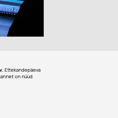
v.
Ettekandepäeva
ekannet on nüüd