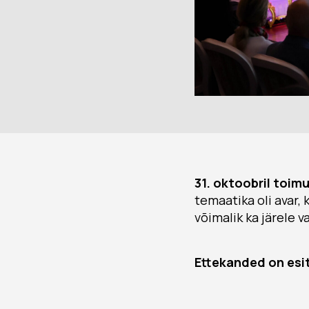
31. oktoobril toim
temaatika oli avar,
võimalik ka järele v
Ettekanded on esit