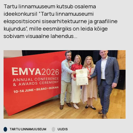
Tartu linnamuuseum kutsub osalema
ideekonkursil ”Tartu linnamuuseumi
ekspositsiooni sisearhitektuurne ja graafiline
kujundus”, mille eesmärgiks on leida kõige
sobivam visuaalne lahendus…
TARTU LINNAMUUSEUM
UUDIS